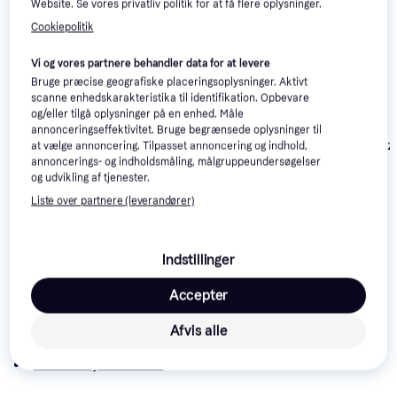
Website. Se vores privatliv politik for at få flere oplysninger.
Cookiepolitik
Vi og vores partnere behandler data for at levere
Bruge præcise geografiske placeringsoplysninger. Aktivt
scanne enhedskarakteristika til identifikation. Opbevare
og/eller tilgå oplysninger på en enhed. Måle
Doona X Autostol
Maxi-Cosi
annonceringseffektivitet. Bruge begrænsede oplysninger til
Baby Dusty Sage
Cybex Cloud T i-Size
CabrioFix i-Siz
at vælge annoncering. Tilpasset annoncering og indhold,
Plus Leaf Green
Essential Gree
annoncerings- og indholdsmåling, målgruppeundersøgelser
4.995 kr.
og udvikling af tjenester.
Eller 3 betalinger af
2.017 kr.
1.297 kr.
1.665 kr.
Liste over partnere (leverandører)
Læs om produktet
Indstillinger
Laveste pris for 
Joie i-Snug 2 Laurel
 er 
1.049 kr.
. Det 
Accepter
er den bedste pris lige nu hos 1 butik.
Sammenlign:
Afvis alle
Joie Autostole
Joie Babyautostole