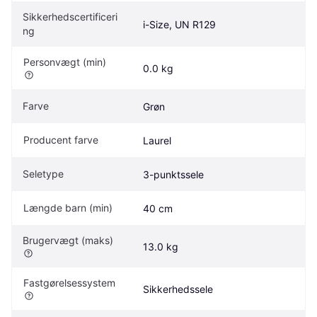
Sikkerhedscertificeri
i-Size, UN R129
ng
Personvægt (min)
0.0 kg
Farve
Grøn
Producent farve
Laurel
Seletype
3-punktssele
Længde barn (min)
40 cm
Brugervægt (maks)
13.0 kg
Fastgørelsessystem
Sikkerhedssele