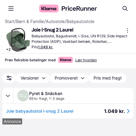
Start
/
Børn & Familie
/
Autostole
/
Babyautostole
Joie i-Snug 2 Laurel
Babyautostol, Bagudvendt, i-Size, UN R129, Side Impact 
Protection (ASIP), Vaskbart betræk, Roterbar, 
Bærehåndtag, Justerbar nakkestøtte
Pris
1.049 kr.
+
2
Prøv fleksible betalinger med
Lær hvordan
Versioner
Promoveret
Pris med fragt
Pyret & Snäckan
69 kr. fragt
,
1-3 dage
1.049 kr.
Joie babyautostol i-snug 2 Laurel
Annonce