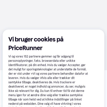
Vi bruger cookies på
PriceRunner
Vi og vores
152
partnere gemmer og får adgang til
personoplysninger, f.eks. browserdata eller unikke
identifikatorer, på din enhed. Hvis du vælger Accepter, gør
det muligt for sporingsteknologier at understøtte de formål,
Relaterede produkter
der er vist under »Vi og vores partnere behandler datafor at
levere«. Hvis du vælger Afvis alle eller trækker dit
Se vores forslag til andre produkter, der matcher dine 
samtykke tilbage, deaktiveres de. Hvis trackere er
interesser.
Vis alle
deaktiveret, er noget indhold og annoncer, du ser, muligvis
ikke så relevant for dig. Du kan til enhver tid få vist denne
menu igen for at ændre dine valg eller trække samtykke
Trender
tilbage når som helst ved at klikke Indstillinger på linket
nederst på websiden. Dine valg vil have virkning i vores