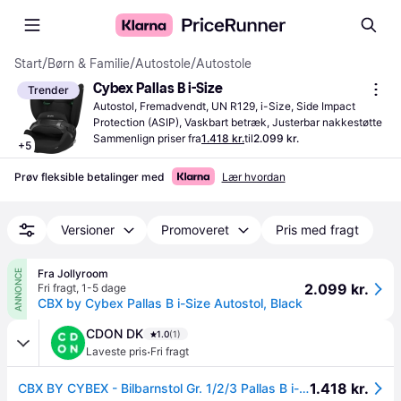
Start
/
Børn & Familie
/
Autostole
/
Autostole
Cybex Pallas B i-Size
Trender
Autostol, Fremadvendt, UN R129, i-Size, Side Impact 
Protection (ASIP), Vaskbart betræk, Justerbar nakkestøtte
Sammenlign priser fra
1.418 kr.
til
2.099 kr.
+
5
Prøv fleksible betalinger med
Lær hvordan
Versioner
Promoveret
Pris med fragt
Fra Jollyroom
ANNONCE
2.099 kr.
Fri fragt
,
1-5 dage
CBX by Cybex Pallas B i-Size Autostol, Black
CDON DK
1.0
(1)
·
Laveste pris
Fri fragt
1.418 kr.
CBX BY CYBEX - Bilbarnstol Gr. 1/2/3 Pallas B i-Size Pure black - Svart