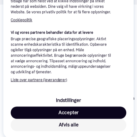
tilbage når som helst ved at klikke Indstillinger på linket
nederst på websiden. Dine valg vil have virkning i vores
Relaterede produkter
Website. Se vores privatliv politik for at få flere oplysninger.
Se vores forslag til andre produkter, der matcher dine 
Cookiepolitik
interesser.
Vis alle
Vi og vores partnere behandler data for at levere
Bruge præcise geografiske placeringsoplysninger. Aktivt
scanne enhedskarakteristika til identifikation. Opbevare
og/eller tilgå oplysninger på en enhed. Måle
annonceringseffektivitet. Bruge begrænsede oplysninger til
at vælge annoncering. Tilpasset annoncering og indhold,
annoncerings- og indholdsmåling, målgruppeundersøgelser
og udvikling af tjenester.
Liste over partnere (leverandører)
Lionelo Bastiaa
Recaro Kio
Indstillinger
Maxi-Cosi Titan Plus i-
Accepter
size Authentic Black
599 kr.
1.995 kr.
1.279 kr.
Afvis alle