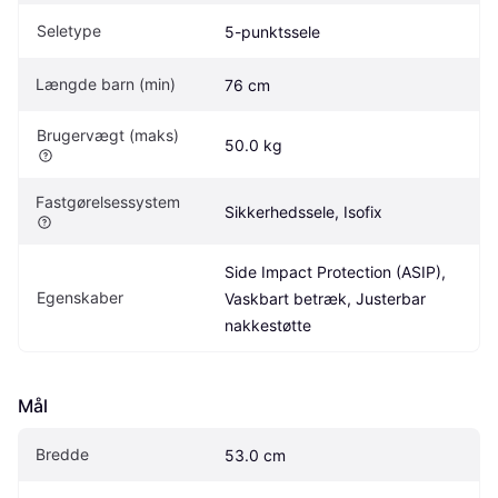
Seletype
5-punktssele
Længde barn (min)
76 cm
Brugervægt (maks)
50.0 kg
Fastgørelsessystem
Sikkerhedssele, Isofix
Side Impact Protection (ASIP), 
Egenskaber
Vaskbart betræk, Justerbar 
nakkestøtte
Mål
Bredde
53.0 cm