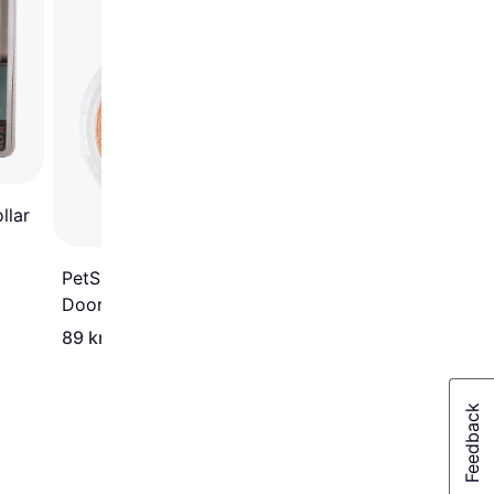
Fastener M
llar
PetSafe Microchip Cat
Door Key
89 kr.
59 kr.