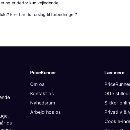
r og er derfor kun vejledende. 

? Eller har du forslag til forbedringer? 
PriceRunner
Lær mere
Om os
PriceRunne
Kontakt os
Ofte stille
gende
Nyhedsrum
Sikker onli
Arbejd hos os
Privatliv & 
uge.
Cookie-inds
når du
unner