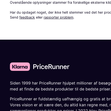
Ovenstående oplysninger stammer fra forskellige eksterne kilde
Har du opdaget noget, der ikke helt stemmer ved det her produkt
Send 
feedback
 eller 
rapporter problem
.
Siden 1999 har PriceRunner hjulpet millioner af besø
med at finde de bedste produkter til de bedste priser.
PriceRunner er fuldstændig uafhængig og gratis at br
Vores vision er at være den, du altid kan regne med, 
sammenligner produkter og priser. I 2022 blev PriceR