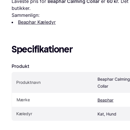
Laveste pris for 
Beaphar Calming Collar
 er 
60 kr.
 Det 
butikker.
Sammenlign:
Beaphar Kæledyr
Specifikationer
Produkt
Beaphar Calming 
Produktnavn
Collar
Mærke
Beaphar
Kæledyr
Kat, Hund