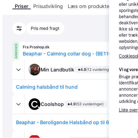
eller unik
Priser
Prisudvikling
Læs om produktet
Specifika
sporingst
behandler
deaktiver
Pris med fragt
ikke så r
eller træ
websiden. 
ANNONCE
Fra Proshop.dk
oplysninge
Beaphar - Calming collar dog - (BE11091)
Cookiepoli
Min Landbutik
4.8
(12 vurderinger)
Vi og vor
Bruge præ
identifik
Calming halsbånd til hund
annonceri
annonceri
udvikling 
Coolshop
4.9
(53 vurderinger)
Liste over