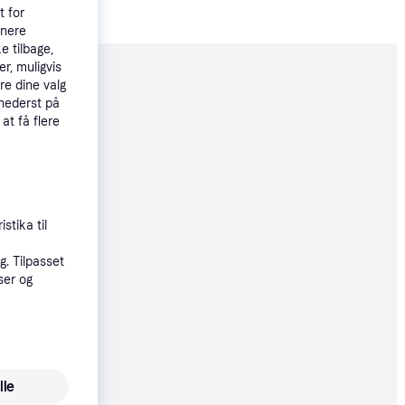
t for
tnere
e tilbage,
r, muligvis
moveret
re dine valg
 nederst på
 at få flere
97 kr.
 32 kr./md.
øbsgaranti
stika til
60 kr.
. Tilpasset
ser og
øbsgaranti
61 kr.
20 kr./md.
lle