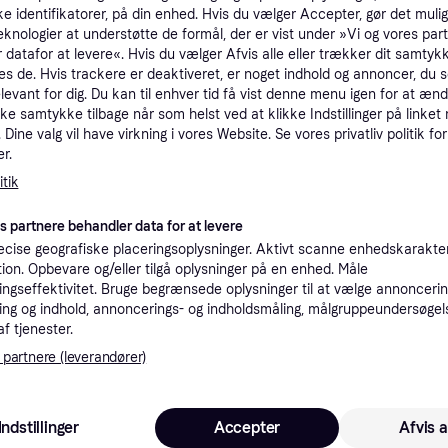
ke identifikatorer, på din enhed. Hvis du vælger Accepter, gør det mulig
tioner
eknologier at understøtte de formål, der er vist under »Vi og vores par
 datafor at levere«. Hvis du vælger Afvis alle eller trækker dit samtykk
es de. Hvis trackere er deaktiveret, er noget indhold og annoncer, du se
Pro
elevant for dig. Du kan til enhver tid få vist denne menu igen for at ænd
kke samtykke tilbage når som helst ved at klikke Indstillinger på linket
Dine valg vil have virkning i vores Website. Se vores privatliv politik for
r.
39 kr. fragt
,
5-6 dage
Eller
tik
K
es partnere behandler data for at levere
cise geografiske placeringsoplysninger. Aktivt scanne enhedskarakteri
ation. Opbevare og/eller tilgå oplysninger på en enhed. Måle
·
Laveste pris
49 kr. fragt
,
1-2 dage
ngseffektivitet. Bruge begrænsede oplysninger til at vælge annoncering
ng og indhold, annoncerings- og indholdsmåling, målgruppeundersøgel
af tjenester.
K
 partnere (leverandører)
Beaphar - Beroligende Halsbånd op til 65cm - Klar til levering - Prismatch
39 kr. fragt
,
1 dag
Eller 
Indstillinger
Accepter
Afvis a