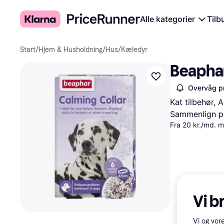
Alle kategorier
Tilb
Start
/
Hjem & Husholdning
/
Hus
/
Kæledyr
Beaphar
Overvåg pr
Kat tilbehør,
Sammenlign pr
Fra 20 kr./md. 
Vi b
Vi og vor