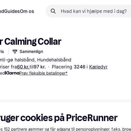
ud
Guides
Om os
 Calming Collar
is
Sammenlign
 Anti-gø halsbånd, Hundehalsbånd
iser fra
60 kr.
til
97 kr.
·
Placering 
3246 
i 
Kæledyr
med
Prøv fleksible betalinger*
ruger cookies på PriceRunner
es
152
partnere gemmer og får adgang til personoplysninger, f.eks. bro