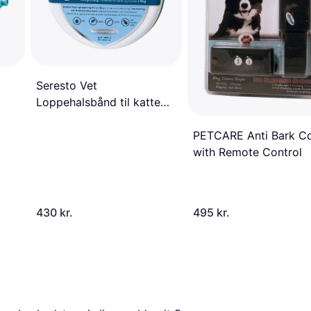
Seresto Vet
Loppehalsbånd til katte
og hunde under 8kg
PETCARE Anti Bark Co
with Remote Control
430 kr.
495 kr.