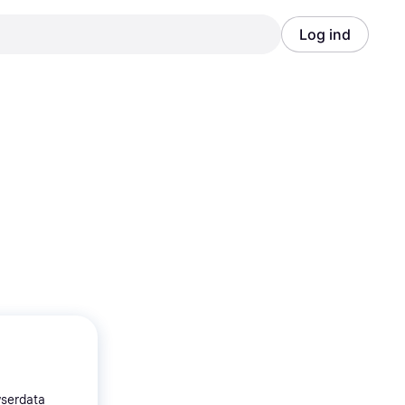
Log ind
Annonce
Annonce
wserdata