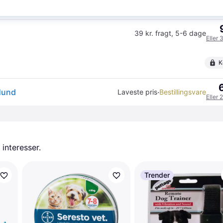
K
39 kr. fragt
,
5-6 dage
Eller 
K
Hund
·
Laveste pris
Bestillingsvare
Eller 
 interesser.
Trender