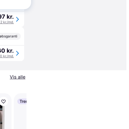
øbsgaranti
97 kr.
32 kr./md.
øbsgaranti
60 kr.
20 kr./md.
Vis alle
Trender
Trixie Protective Coll
with Hook and Loop