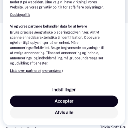
nederst på websiden. Dine valg vil have virkning i vores
Website. Se vores privatliv politik for at få flere oplysninger.
Cookiepolitik
Relaterede produkter
Vi og vores partnere behandler data for at levere
Bruge præcise geografiske placeringsoplysninger. Aktivt
Se vores forslag til andre produkter, der matcher dine 
scanne enhedskarakteristika til identifikation. Opbevare
interesser.
Vis alle
og/eller tilgå oplysninger på en enhed. Måle
annonceringseffektivitet. Bruge begrænsede oplysninger til
at vælge annoncering. Tilpasset annoncering og indhold,
Trender
annoncerings- og indholdsmåling, målgruppeundersøgelser
og udvikling af tjenester.
Liste over partnere (leverandører)
Indstillinger
Accepter
Afvis alle
Trixie Soft Brus
Trixie Soft Bru