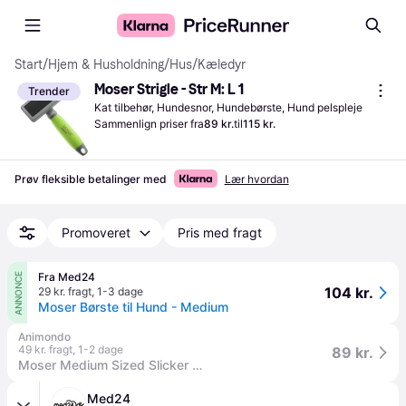
Start
/
Hjem & Husholdning
/
Hus
/
Kæledyr
Moser Strigle - Str M: L 1
Trender
Kat tilbehør, Hundesnor, Hundebørste, Hund pelspleje
Sammenlign priser fra
89 kr.
til
115 kr.
Prøv fleksible betalinger med
Lær hvordan
Promoveret
Pris med fragt
Fra Med24
ANNONCE
104 kr.
29 kr. fragt
,
1-3 dage
Moser Børste til Hund - Medium
Animondo
49 kr. fragt
,
1-2 dage
89 kr.
Moser Medium Sized Slicker Brush
Med24