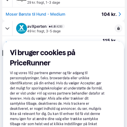
29 kr. fragt
,
1-3 dage
104 kr.
Moser Børste til Hund - Medium
avXperten
4.8
(428)
49 kr. fragt
,
3-5 dage
115 kr.
Moser 2999-7065 Kæledyrsbørste - Hund & Kat - Grøn/Grå
Eller 3 betalinger af 38 kr.
Vi bruger cookies på
Annonce
PriceRunner
Vi og vores
152
partnere gemmer og får adgang til
personoplysninger, f.eks. browserdata eller unikke
identifikatorer, på din enhed. Hvis du vælger Accepter, gør
det muligt for sporingsteknologier at understøtte de formål,
der er vist under »Vi og vores partnere behandler datafor at
levere«. Hvis du vælger Afvis alle eller trækker dit
samtykke tilbage, deaktiveres de. Hvis trackere er
deaktiveret, er noget indhold og annoncer, du ser, muligvis
ikke så relevant for dig. Du kan til enhver tid få vist denne
menu igen for at ændre dine valg eller trække samtykke
tilbage når som helst ved at klikke Indstillinger på linket