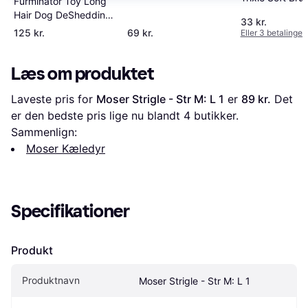
Furminator Toy Long
Hair Dog DeShedding
33 kr.
Tool
125 kr.
69 kr.
Eller 3 betalinger 
Læs om produktet
Laveste pris for 
Moser Strigle - Str M: L 1
 er 
89 kr.
 Det 
er den bedste pris lige nu blandt 
4
 butikker.
Sammenlign:
Moser Kæledyr
Specifikationer
Produkt
Produktnavn
Moser Strigle - Str M: L 1