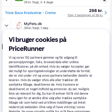
29 kr. fragt
,
2-4 dage
298 kr.
Trixie Baza Kradsetræ - Creme
Eller 3 betalinger af 99 kr.
MyPets.dk
39 kr. fragt
,
1 dag
349 kr.
Vi bruger cookies på
Baza Kradsetræ, cremefarvet, 50 cm
Annonce
PriceRunner
Vi og vores
152
partnere gemmer og får adgang til
personoplysninger, f.eks. browserdata eller unikke
identifikatorer, på din enhed. Hvis du vælger Accepter, gør
det muligt for sporingsteknologier at understøtte de formål,
der er vist under »Vi og vores partnere behandler datafor at
levere«. Hvis du vælger Afvis alle eller trækker dit
samtykke tilbage, deaktiveres de. Hvis trackere er
deaktiveret, er noget indhold og annoncer, du ser, muligvis
ikke så relevant for dig. Du kan til enhver tid få vist denne
menu igen for at ændre dine valg eller trække samtykke
tilbage når som helst ved at klikke Indstillinger på linket
nederst på websiden. Dine valg vil have virkning i vores
Website. Se vores privatliv politik for at få flere oplysninger.