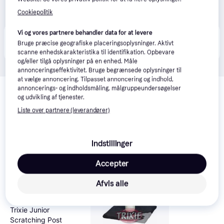
Cookiepolitik
Vi og vores partnere behandler data for at levere
Produktet fås også hos 
2
butikker
, som ikke er 
Vis alle
Bruge præcise geografiske placeringsoplysninger. Aktivt
betalende kunde i denne kategori.
scanne enhedskarakteristika til identifikation. Opbevare
og/eller tilgå oplysninger på en enhed. Måle
annonceringseffektivitet. Bruge begrænsede oplysninger til
at vælge annoncering. Tilpasset annoncering og indhold,
Relaterede produkter
annoncerings- og indholdsmåling, målgruppeundersøgelser
og udvikling af tjenester.
Se vores forslag til andre produkter, der matcher dine 
interesser.
Vis alle
Liste over partnere (leverandører)
Trender
Indstillinger
Accepter
Afvis alle
Trixie Junior
Scratching Post