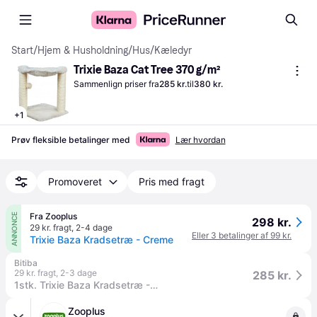
Start
/
Hjem & Husholdning
/
Hus
/
Kæledyr
Trixie Baza Cat Tree 370 g/m²
Sammenlign priser fra
285 kr.
til
380 kr.
+
1
Prøv fleksible betalinger med
Lær hvordan
Promoveret
Pris med fragt
Fra Zooplus
ANNONCE
298 kr.
29 kr. fragt
,
2-4 dage
Eller 3 betalinger af 99 kr.
Trixie Baza Kradsetræ - Creme
Bitiba
29 kr. fragt
,
2-3 dage
285 kr.
1stk. Trixie Baza Kradsetræ - Creme
Zooplus