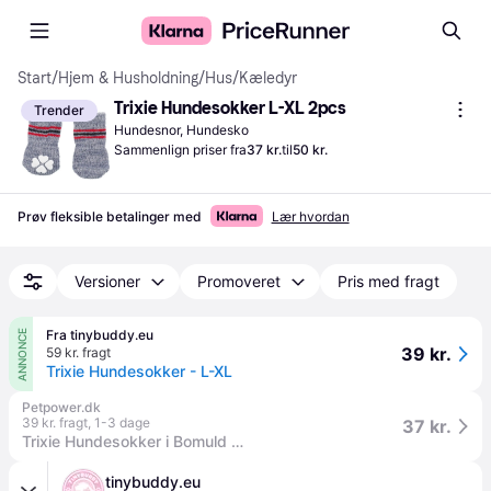
Start
/
Hjem & Husholdning
/
Hus
/
Kæledyr
Trixie Hundesokker L-XL 2pcs
Trender
Hundesnor, Hundesko
Sammenlign priser fra
37 kr.
til
50 kr.
Prøv fleksible betalinger med
Lær hvordan
Versioner
Promoveret
Pris med fragt
Fra tinybuddy.eu
ANNONCE
39 kr.
59 kr. fragt
Trixie Hundesokker - L-XL
Petpower.dk
39 kr. fragt
,
1-3 dage
37 kr.
Trixie Hundesokker i Bomuld med lycra
tinybuddy.eu