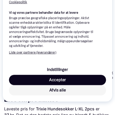
interesser.
Vis alle
Cookiepolitik
Vi og vores partnere behandler data for at levere
Trender
Bruge præcise geografiske placeringsoplysninger. Aktivt
scanne enhedskarakteristika til identifikation. Opbevare
og/eller tilgå oplysninger på en enhed. Måle
annonceringseffektivitet. Bruge begrænsede oplysninger til
at vælge annoncering. Tilpasset annoncering og indhold,
Trixie Walker Care
annoncerings- og indholdsmåling, målgruppeundersøgelser
og udvikling af tjenester.
Komfort Beskyttende
Sko M
Liste over partnere (leverandører)
Trixie Walker Active
Protective Boots L 2-
pack
Indstillinger
Non-Stop Dog
Protector Boot
Accepter
149 kr.
Hundesko XS
50 kr.
219 kr.
Eller 3 betalinger af 50 kr.
Black/Orange
Afvis alle
Læs om produktet
Laveste pris for 
Trixie Hundesokker L-XL 2pcs
 er 