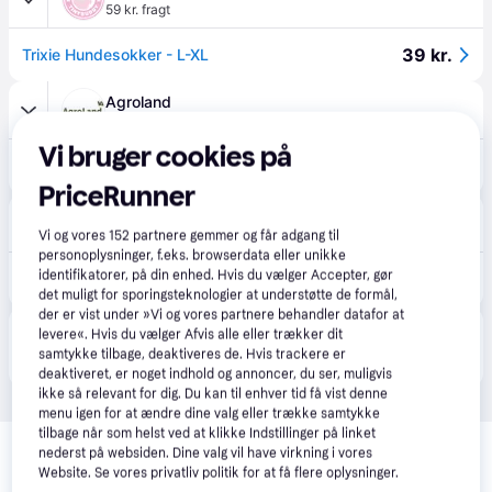
59 kr. fragt
39 kr.
Trixie Hundesokker - L-XL
Agroland
49 kr. fragt
,
2 dage
Vi bruger cookies på
40 kr.
Hundesokker 2 stk
Eller 3 betalinger af 13 kr.
PriceRunner
Proshop.dk
4.8
(1280)
Bestillingsvare
Vi og vores
152
partnere gemmer og får adgang til
personoplysninger, f.eks. browserdata eller unikke
45 kr.
identifikatorer, på din enhed. Hvis du vælger Accepter, gør
Trixie Anti-slip Dog Socks L-XL
Eller 3 betalinger af 15 kr.
det muligt for sporingsteknologier at understøtte de formål,
der er vist under »Vi og vores partnere behandler datafor at
Produktet fås også hos 
1
butik
, som ikke er betalende 
levere«. Hvis du vælger Afvis alle eller trækker dit
Vis alle
samtykke tilbage, deaktiveres de. Hvis trackere er
kunde i denne kategori.
deaktiveret, er noget indhold og annoncer, du ser, muligvis
ikke så relevant for dig. Du kan til enhver tid få vist denne
menu igen for at ændre dine valg eller trække samtykke
Relaterede produkter
tilbage når som helst ved at klikke Indstillinger på linket
nederst på websiden. Dine valg vil have virkning i vores
Se vores forslag til andre produkter, der matcher dine 
Website. Se vores privatliv politik for at få flere oplysninger.