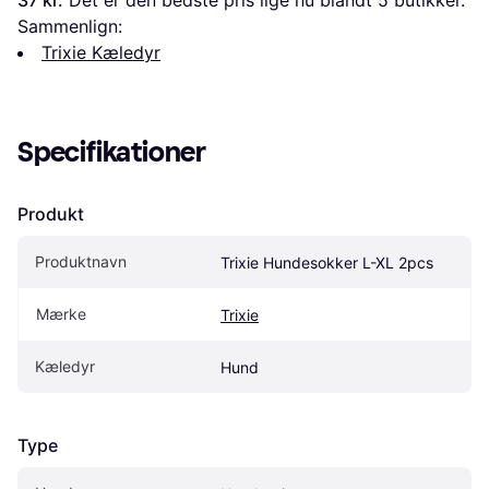
37 kr.
 Det er den bedste pris lige nu blandt 
5
 butikker.
Sammenlign:
Trixie Kæledyr
Specifikationer
Produkt
Produktnavn
Trixie Hundesokker L-XL 2pcs
Mærke
Trixie
Kæledyr
Hund
Type