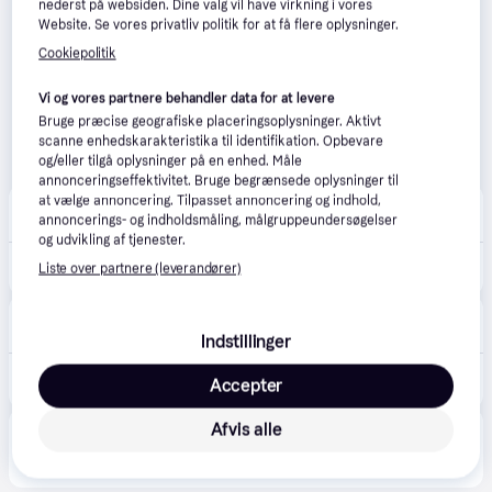
nederst på websiden. Dine valg vil have virkning i vores
Website. Se vores privatliv politik for at få flere oplysninger.
Cookiepolitik
Vi og vores partnere behandler data for at levere
Bruge præcise geografiske placeringsoplysninger. Aktivt
scanne enhedskarakteristika til identifikation. Opbevare
og/eller tilgå oplysninger på en enhed. Måle
annonceringseffektivitet. Bruge begrænsede oplysninger til
at vælge annoncering. Tilpasset annoncering og indhold,
tinybuddy.eu
annoncerings- og indholdsmåling, målgruppeundersøgelser
59 kr. fragt
og udvikling af tjenester.
29 kr.
Snack Ball Kattelegetøj
Liste over partnere (leverandører)
avXperten
4.8
(428)
Bestillingsvare
Indstillinger
25 kr.
Trixie Snack Bold til Katte - 5cm - Pink
Accepter
Eller 3 betalinger af 8 kr.
Afvis alle
Produktet fås også hos 
2
butikker
, som ikke er 
Vis alle
betalende kunde i denne kategori.