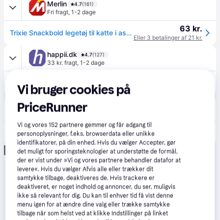
Merlin
4.7
(161)
Fri fragt
,
1-2 dage
63 kr.
Trixie Snackbold legetøj til katte i assorterede farver 5cm
Eller 3 betalinger af 21 kr.
happii.dk
4.7
(127)
33 kr. fragt
,
1-2 dage
30 kr.
Trixie Snackbold legetøj til katte i assorterede farver 5cm
Vi bruger cookies på
Eller 3 betalinger af 10 kr.
PriceRunner
VetApotek
59 kr. fragt
Vi og vores
152
partnere gemmer og får adgang til
25 kr.
Kattelegetøj Snackbold Trixie 5 cm
personoplysninger, f.eks. browserdata eller unikke
identifikatorer, på din enhed. Hvis du vælger Accepter, gør
Annonce
det muligt for sporingsteknologier at understøtte de formål,
der er vist under »Vi og vores partnere behandler datafor at
levere«. Hvis du vælger Afvis alle eller trækker dit
samtykke tilbage, deaktiveres de. Hvis trackere er
deaktiveret, er noget indhold og annoncer, du ser, muligvis
ikke så relevant for dig. Du kan til enhver tid få vist denne
menu igen for at ændre dine valg eller trække samtykke
tilbage når som helst ved at klikke Indstillinger på linket