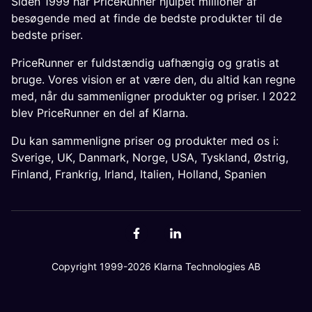
Siden 1999 har PriceRunner hjulpet millioner af
besøgende med at finde de bedste produkter til de
bedste priser.
PriceRunner er fuldstændig uafhængig og gratis at
bruge. Vores vision er at være den, du altid kan regne
med, når du sammenligner produkter og priser. I 2022
blev PriceRunner en del af Klarna.
Du kan sammenligne priser og produkter med os i:
Sverige
,
UK
,
Danmark
,
Norge
,
USA
,
Tyskland
,
Østrig
,
Finland
,
Frankrig
,
Irland
,
Italien
,
Holland
,
Spanien
Copyright 1999-2026 Klarna Technologies AB