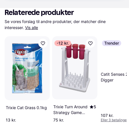
Relaterede produkter
Se vores forslag til andre produkter, der matcher dine 
interesser.
Vis alle
-12 kr.
Trender
Catit Senses 2
Digger
Trixie Turn Around
5
Trixie Cat Grass 0.1kg
Strategy Game
107 kr.
22x33x18cm
13 kr.
75 kr.
Eller 3 betalinger 