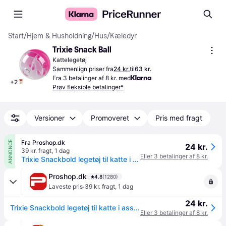
Start
/
Hjem & Husholdning
/
Hus
/
Kæledyr
Trixie Snack Ball
Kattelegetøj
Sammenlign priser fra
24 kr.
til
63 kr.
Fra 3 betalinger af 8 kr. med
+
2
Prøv fleksible betalinger*
Versioner
Promoveret
Pris med fragt
Fra Proshop.dk
ANNONCE
24 kr.
39 kr. fragt
,
1 dag
Eller 3 betalinger af 8 kr.
Trixie Snackbold legetøj til katte i assorterede farver 5cm
Proshop.dk
4.8
(1280)
·
Laveste pris
39 kr. fragt
,
1 dag
24 kr.
Trixie Snackbold legetøj til katte i assorterede farver 5cm
Eller 3 betalinger af 8 kr.