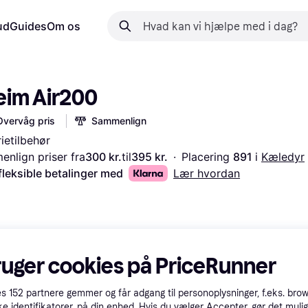
ud
Guides
Om os
eim Air200
Overvåg pris
Sammenlign
ietilbehør
nlign priser fra
300 kr.
til
395 kr.
·
Placering 
891 
i 
Kæledyr
fleksible betalinger med
Lær hvordan
ruger cookies på PriceRunner
es
152
partnere gemmer og får adgang til personoplysninger, f.eks. bro
ke identifikatorer, på din enhed. Hvis du vælger Accepter, gør det mulig