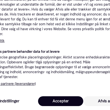
eknologier at understøtte de formål, der er vist under »Vi og vores par
tioner
 datafor at levere«. Hvis du vælger Afvis alle eller trækker dit samtykk
es de. Hvis trackere er deaktiveret, er noget indhold og annoncer, du se
elevant for dig. Du kan til enhver tid få vist denne menu igen for at ænd
Pro
kke samtykke tilbage når som helst ved at klikke Indstillinger på linket
Dine valg vil have virkning i vores Website. Se vores privatliv politik for
r.
3
39 kr. fragt
,
5-6 dage
tik
Eller 
es partnere behandler data for at levere
3
39 kr. fragt
cise geografiske placeringsoplysninger. Aktivt scanne enhedskarakteri
ation. Opbevare og/eller tilgå oplysninger på en enhed. Måle
ngseffektivitet. Bruge begrænsede oplysninger til at vælge annoncering
K
ng og indhold, annoncerings- og indholdsmåling, målgruppeundersøgel
af tjenester.
30
39 kr. fragt
 partnere (leverandører)
K
Indstillinger
Accepter
Afvis a
32