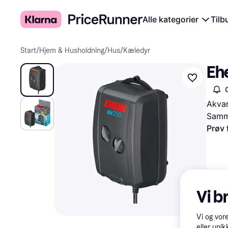
Alle kategorier
Tilb
Start
/
Hjem & Husholdning
/
Hus
/
Kæledyr
Eh
Akvar
Samme
Prøv 
Vi b
Vi og vor
eller unik