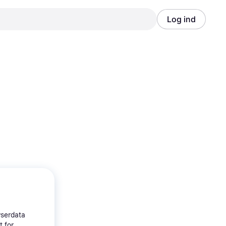
Log ind
Annonce
Annonce
wserdata
t for