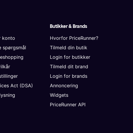
Butikker & Brands
r konto
Hvorfor PriceRunner?
de spørgsmål
Tilmeld din butik
neshopping
Login for butikker
vilkår
Tilmeld dit brand
tillinger
Login for brands
vices Act (DSA)
Annoncering
ysning
Widgets
PriceRunner API