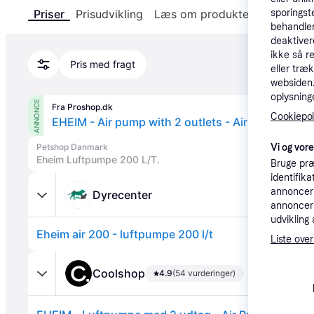
sporingst
Priser
Prisudvikling
Læs om produktet
Specifika
behandler
deaktiver
ikke så r
Pris med fragt
eller træ
websiden. 
oplysninge
ANNONCE
Fra Proshop.dk
Cookiepoli
EHEIM - Air pump with 2 outlets - Air Pump 200
Vi og vor
Petshop Danmark
Eheim Luftpumpe 200 L/T.
Bruge præ
identifik
annonceri
Dyrecenter
annonceri
udvikling 
Eheim air 200 - luftpumpe 200 l/t
Liste over
Coolshop
4.9
(54 vurderinger)