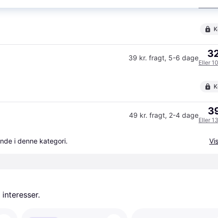
EHEIM - Luftpumpe med 2 udtag - Air Pump 200 - Klar til levering - Prismatch
39 kr. fragt
,
1 dag
Eller 1
K
32
39 kr. fragt
,
5-6 dage
Eller 1
K
39
49 kr. fragt
,
2-4 dage
Eller 1
nde i denne kategori.
Vis
 interesser.