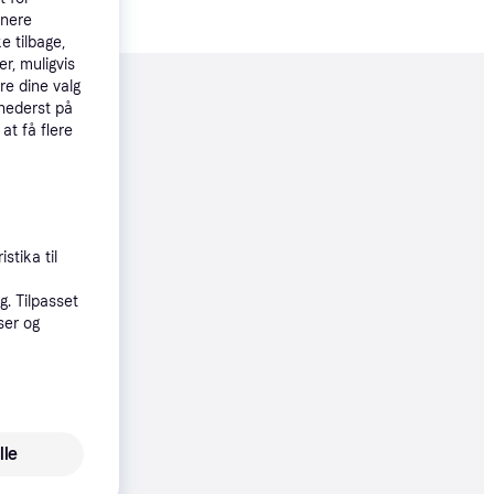
tnere
e tilbage,
r, muligvis
re dine valg
moveret
 nederst på
 at få flere
24 kr.
108 kr./md.
00 kr.
stika til
. Tilpasset
øbsgaranti
ser og
6 kr.
øbsgaranti
lle
4 kr.