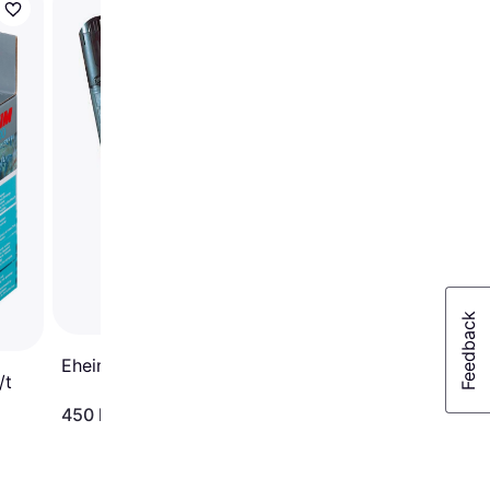
Trender
Fluval AquaClear AC 
Hængefilter 379 L/T 
76L
Eheim Quick Vacpro
/t
450 kr.
301 kr.