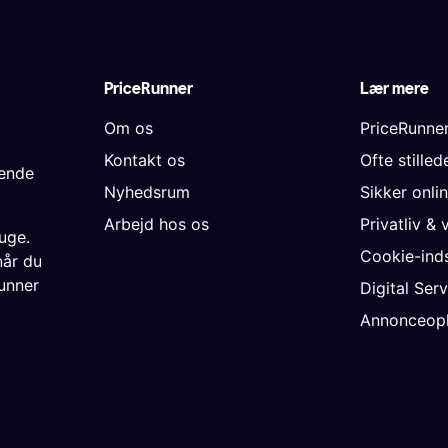
PriceRunner
Lær mere
Om os
PriceRunne
Kontakt os
Ofte stille
gende
Nyhedsrum
Sikker onli
Arbejd hos os
Privatliv & 
uge.
Cookie-inds
når du
unner
Digital Ser
Annonceopl