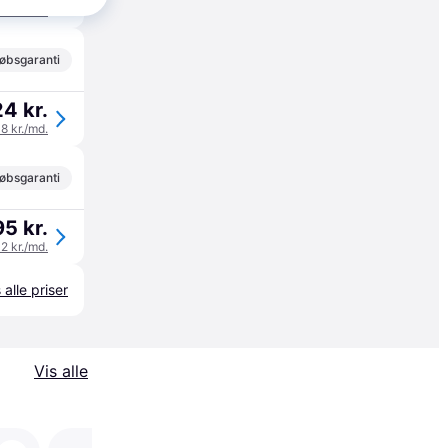
08 kr./md.
øbsgaranti
4 kr.
08 kr./md.
øbsgaranti
5 kr.
32 kr./md.
 alle priser
Vis alle