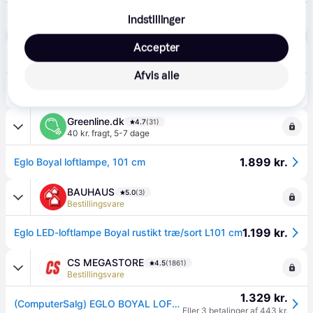
1.599 kr.
Indstillinger
Eglo Boyal loftlampe, 101 cm
Accepter
Lampegiganten
Fri fragt
,
2-3 dage
Afvis alle
1.659 kr.
EGLO Loftslampe Boyal, Mørkt træ, Stue/spisestue, Træ
Eller 3 betalinger af 553 kr.
Greenline.dk
4.7
(31)
40 kr. fragt
,
5-7 dage
1.899 kr.
Eglo Boyal loftlampe, 101 cm
BAUHAUS
5.0
(3)
Bestillingsvare
1.199 kr.
Eglo LED-loftlampe Boyal rustikt træ/sort L101 cm
CS MEGASTORE
4.5
(1861)
Bestillingsvare
1.329 kr.
(ComputerSalg) EGLO BOYAL LOFT LED 3L SORT/RUSTIK TRÆ
Eller 3 betalinger af 443 kr.