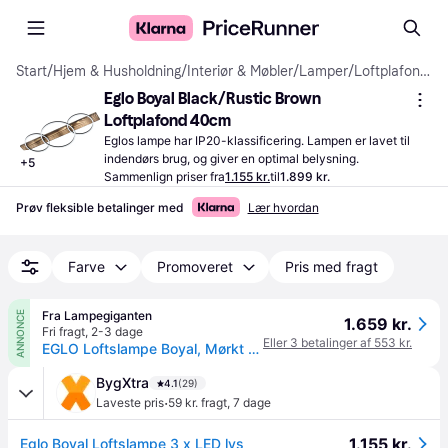
Start
/
Hjem & Husholdning
/
Interiør & Møbler
/
Lamper
/
Loftplafonder
Eglo Boyal Black/Rustic Brown 
Loftplafond 40cm
Eglos lampe har IP20-klassificering. Lampen er lavet til 
indendørs brug, og giver en optimal belysning.
+
5
Sammenlign priser fra
1.155 kr.
til
1.899 kr.
Prøv fleksible betalinger med
Lær hvordan
Farve
Promoveret
Pris med fragt
Fra Lampegiganten
ANNONCE
1.659 kr.
Fri fragt
,
2-3 dage
Eller 3 betalinger af 553 kr.
EGLO Loftslampe Boyal, Mørkt træ, Stue/spisestue, Træ
BygXtra
4.1
(29)
·
Laveste pris
59 kr. fragt
,
7 dage
1.155 kr.
Eglo Boyal Loftslampe 3 x LED lys