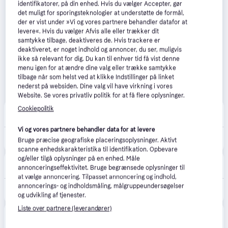
identifikatorer, på din enhed. Hvis du vælger Accepter, gør
det muligt for sporingsteknologier at understøtte de formål,
der er vist under »Vi og vores partnere behandler datafor at
levere«. Hvis du vælger Afvis alle eller trækker dit
samtykke tilbage, deaktiveres de. Hvis trackere er
deaktiveret, er noget indhold og annoncer, du ser, muligvis
ikke så relevant for dig. Du kan til enhver tid få vist denne
menu igen for at ændre dine valg eller trække samtykke
tilbage når som helst ved at klikke Indstillinger på linket
nederst på websiden. Dine valg vil have virkning i vores
Website. Se vores privatliv politik for at få flere oplysninger.
Cookiepolitik
VVS-Eksperten.dk
4.5
(43)
40 kr. fragt
,
5-7 dage
Vi og vores partnere behandler data for at levere
1.499 kr.
Eglo Boyal loftlampe, 101 cm
Bruge præcise geografiske placeringsoplysninger. Aktivt
scanne enhedskarakteristika til identifikation. Opbevare
og/eller tilgå oplysninger på en enhed. Måle
LavprisVærktøj
4.0
(55)
annonceringseffektivitet. Bruge begrænsede oplysninger til
40 kr. fragt
,
5-7 dage
at vælge annoncering. Tilpasset annoncering og indhold,
annoncerings- og indholdsmåling, målgruppeundersøgelser
1.536 kr.
BOYAL LOFT LED 3L SORT/RUSTIK TRÆ
og udvikling af tjenester.
Liste over partnere (leverandører)
BilligVVS
4.6
(55)
40 kr. fragt
,
5-7 dage