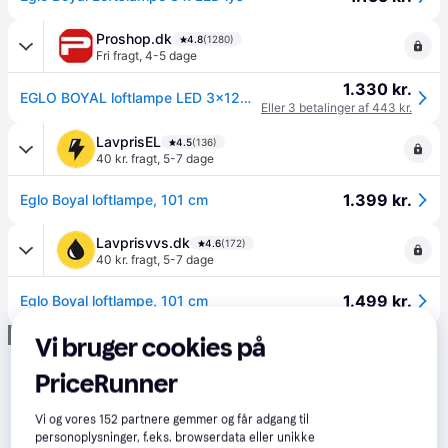
Proshop.dk
4.8
(1280)
Fri fragt
,
4-5 dage
1.330 kr.
EGLO BOYAL loftlampe LED 3x12W, sort/brun rustik
Eller 3 betalinger af 443 kr.
LavprisEL
4.5
(136)
40 kr. fragt
,
5-7 dage
1.399 kr.
Eglo Boyal loftlampe, 101 cm
Lavprisvvs.dk
4.6
(172)
40 kr. fragt
,
5-7 dage
1.499 kr.
Eglo Boyal loftlampe, 101 cm
Annonce
Vi bruger cookies på
PriceRunner
Vi og vores
152
partnere gemmer og får adgang til
personoplysninger, f.eks. browserdata eller unikke