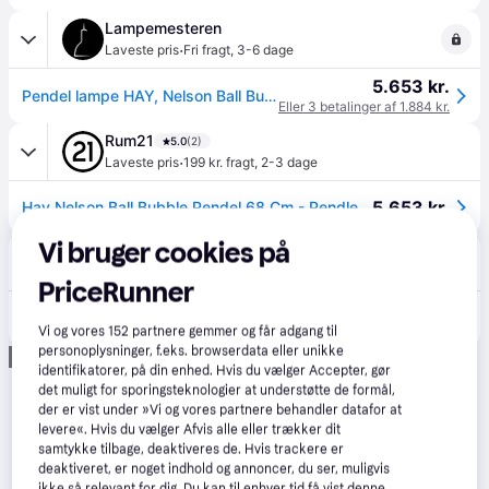
Lampemesteren
·
Laveste pris
Fri fragt
,
3-6 dage
5.653 kr.
Pendel lampe HAY, Nelson Ball Bubble, dæmpbar, Hvid, Stue, Plastik
Eller 3 betalinger af 1.884 kr.
Rum21
5.0
(2)
·
Laveste pris
199 kr. fragt
,
2-3 dage
5.653 kr.
Hay Nelson Ball Bubble Pendel 68 Cm - Pendler Plastpolymer Off-White - AB099-A603-AB14.
Vi bruger cookies på
Interiorshop.dk
4.0
(1)
Fri fragt
PriceRunner
5.884 kr.
HAY Nelson Ball Bubble Pendant Pendel Large
Eller 3 betalinger af 1.961 kr.
Vi og vores
152
partnere gemmer og får adgang til
personoplysninger, f.eks. browserdata eller unikke
Annonce
identifikatorer, på din enhed. Hvis du vælger Accepter, gør
det muligt for sporingsteknologier at understøtte de formål,
der er vist under »Vi og vores partnere behandler datafor at
levere«. Hvis du vælger Afvis alle eller trækker dit
samtykke tilbage, deaktiveres de. Hvis trackere er
deaktiveret, er noget indhold og annoncer, du ser, muligvis
ikke så relevant for dig. Du kan til enhver tid få vist denne