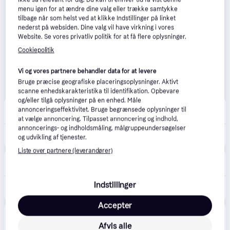
menu igen for at ændre dine valg eller trække samtykke
tilbage når som helst ved at klikke Indstillinger på linket
nederst på websiden. Dine valg vil have virkning i vores
Website. Se vores privatliv politik for at få flere oplysninger.
Cookiepolitik
Vi og vores partnere behandler data for at levere
Bruge præcise geografiske placeringsoplysninger. Aktivt
scanne enhedskarakteristika til identifikation. Opbevare
og/eller tilgå oplysninger på en enhed. Måle
Jobo Møbler
annonceringseffektivitet. Bruge begrænsede oplysninger til
Fri fragt
at vælge annoncering. Tilpasset annoncering og indhold,
annoncerings- og indholdsmåling, målgruppeundersøgelser
7.099 kr.
Nelson Ball Bubble Pendant - HAY
og udvikling af tjenester.
Liste over partnere (leverandører)
Lampegiganten
286 kr. fragt
,
2-3 dage
7.099 kr.
Indstillinger
HAY Designer hængelampe Nelson Ball Bubble, dæmpbar, Hvid/opal, Stue/spisestue, Plast, Design
Eller 3 betalinger af 2.366 kr.
Accepter
Produktet fås også hos 
2
butikker
, som ikke er 
Vis alle
betalende kunde i denne kategori.
Afvis alle