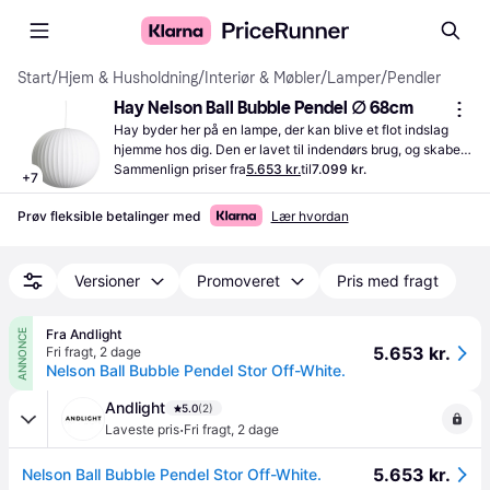
Start
/
Hjem & Husholdning
/
Interiør & Møbler
/
Lamper
/
Pendler
Hay Nelson Ball Bubble Pendel ∅ 68cm
Hay byder her på en lampe, der kan blive et flot indslag 
hjemme hos dig. Den er lavet til indendørs brug, og skaber 
et behageligt lys.
Sammenlign priser fra
5.653 kr.
til
7.099 kr.
+
7
Prøv fleksible betalinger med
Lær hvordan
Versioner
Promoveret
Pris med fragt
Fra Andlight
ANNONCE
5.653 kr.
Fri fragt
,
2 dage
Nelson Ball Bubble Pendel Stor Off-White.
Andlight
5.0
(2)
·
Laveste pris
Fri fragt
,
2 dage
5.653 kr.
Nelson Ball Bubble Pendel Stor Off-White.