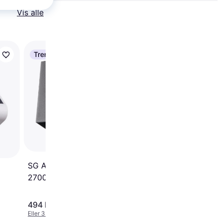
Vis alle
Trender
Trender
Eglo Gavello Vægarm
SG Armaturen Artes
2700K Vægarmatur
494 kr.
104 kr.
Eller 3 betalinger af 165 kr.