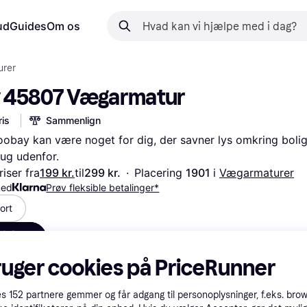
ud
Guides
Om os
rer
 45807 Vægarmatur
is
Sammenlign
obay kan være noget for dig, der savner lys omkring bolige
rug udenfor.
iser fra
199 kr.
til
299 kr.
·
Placering 
1901 
i 
Vægarmaturer
med
Prøv fleksible betalinger*
ort
10.9 cm
199 kr.
ruger cookies på PriceRunner
es
152
partnere gemmer og får adgang til personoplysninger, f.eks. bro