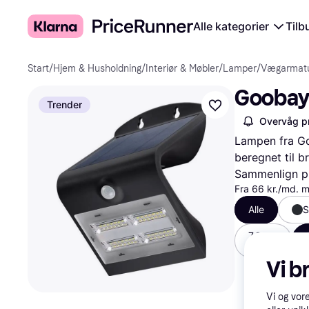
Alle kategorier
Tilb
Start
/
Hjem & Husholdning
/
Interiør & Møbler
/
Lamper
/
Vægarmatu
Goobay
Trender
Overvåg pr
Lampen fra Go
beregnet til b
Sammenlign pr
Fra 66 kr./md. 
Alle
S
7.9 cm
128 kr.
Vi b
Vi og vor