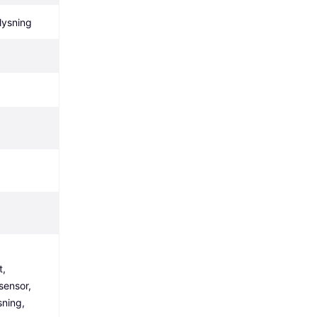
lysning
, 
ensor, 
ning, 