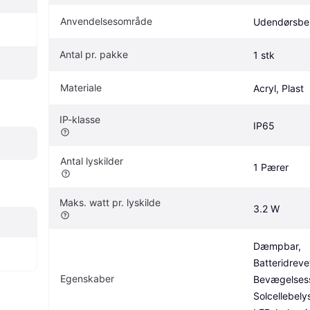
Anvendelsesområde
Udendørsbe
Antal pr. pakke
1 stk
Materiale
Acryl, Plast
IP-klasse
IP65
Antal lyskilder
1 Pærer
Maks. watt pr. lyskilde
3.2 W
Dæmpbar, 
Batteridrevet
Egenskaber
Bevægelsess
Solcellebelys