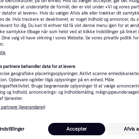
ke identifikatorer, på din enhed. Hvis du vælger Accepter, gør det mulig
tioner
eknologier at understøtte de formål, der er vist under »Vi og vores par
 datafor at levere«. Hvis du vælger Afvis alle eller trækker dit samtykk
es de. Hvis trackere er deaktiveret, er noget indhold og annoncer, du se
elevant for dig. Du kan til enhver tid få vist denne menu igen for at ænd
Pro
kke samtykke tilbage når som helst ved at klikke Indstillinger på linket
Dine valg vil have virkning i vores Website. Se vores privatliv politik for
r.
K
tik
1
es partnere behandler data for at levere
ort
·
Laveste pris
49 kr. fragt
,
1 dag
Eller 
cise geografiske placeringsoplysninger. Aktivt scanne enhedskarakteri
ation. Opbevare og/eller tilgå oplysninger på en enhed. Måle
ngseffektivitet. Bruge begrænsede oplysninger til at vælge annoncering
K
ng og indhold, annoncerings- og indholdsmåling, målgruppeundersøgel
af tjenester.
29
29 kr. fragt
,
1 dag
 partnere (leverandører)
 i denne kategori.
Vis
Indstillinger
Accepter
Afvis a