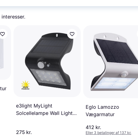
 interesser.
tur
e3light MyLight
Eglo Lamozzo
Solcellelampe Wall Light
Vægarmatur
Væglampe 01 Plus
412 kr.
Vægarmatur
275 kr.
Eller 3 betalinger af 137 kr.