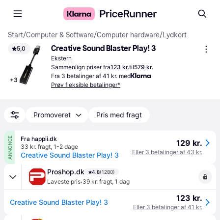
Start
/
Computer & Software
/
Computer hardware
/
Lydkort
Creative Sound Blaster Play! 3
5,0
Ekstern
Sammenlign priser fra
123 kr.
til
579 kr.
Fra 3 betalinger af 41 kr. med
+
3
Prøv fleksible betalinger*
Promoveret
Pris med fragt
Fra happii.dk
ANNONCE
129 kr.
33 kr. fragt
,
1-2 dage
Eller 3 betalinger af 43 kr.
Creative Sound Blaster Play! 3
Proshop.dk
4.8
(1280)
·
Laveste pris
39 kr. fragt
,
1 dag
123 kr.
Creative Sound Blaster Play! 3
Eller 3 betalinger af 41 kr.