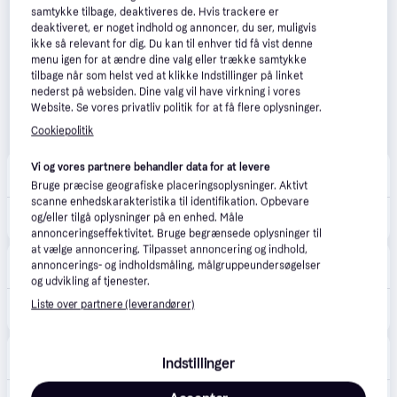
samtykke tilbage, deaktiveres de. Hvis trackere er
deaktiveret, er noget indhold og annoncer, du ser, muligvis
ikke så relevant for dig. Du kan til enhver tid få vist denne
menu igen for at ændre dine valg eller trække samtykke
tilbage når som helst ved at klikke Indstillinger på linket
nederst på websiden. Dine valg vil have virkning i vores
Website. Se vores privatliv politik for at få flere oplysninger.
Cookiepolitik
CS MEGASTORE
Vi og vores partnere behandler data for at levere
4.5
(1861)
39 kr. fragt
,
2-3 dage
Bruge præcise geografiske placeringsoplysninger. Aktivt
scanne enhedskarakteristika til identifikation. Opbevare
128 kr.
og/eller tilgå oplysninger på en enhed. Måle
(ComputerSalg) Creative Sound Blaster Play! 3 - Lydkort - 96 kHz - 93 dB SNR - stereo - USB
Eller 3 betalinger af 43 kr.
annonceringseffektivitet. Bruge begrænsede oplysninger til
at vælge annoncering. Tilpasset annoncering og indhold,
CompuMail
4.7
(1210)
annoncerings- og indholdsmåling, målgruppeundersøgelser
39 kr. fragt
,
5-6 dage
og udvikling af tjenester.
143 kr.
Liste over partnere (leverandører)
Creative Sound Blaster Play! 3 USB Ekstern --> På fjernlager, levevering hos dig 14-08-2026
Eller 3 betalinger af 48 kr.
Grafical
4.8
(24)
Indstillinger
59 kr. fragt