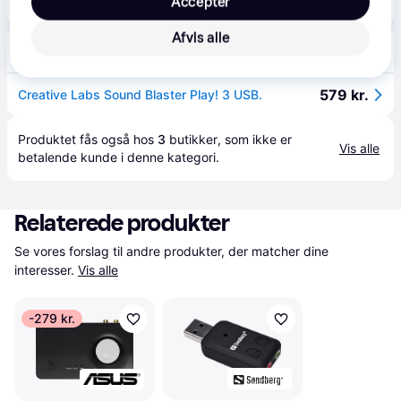
Accepter
189 kr.
USB Lydkort - Creative Sound Blaster Play! 3.
Afvis alle
Ultrashop
39 kr. fragt
,
1-2 dage
579 kr.
Creative Labs Sound Blaster Play! 3 USB.
Produktet fås også hos 
3
butikker
, som ikke er 
Vis alle
betalende kunde i denne kategori.
Relaterede produkter
Se vores forslag til andre produkter, der matcher dine 
interesser.
Vis alle
-279 kr.