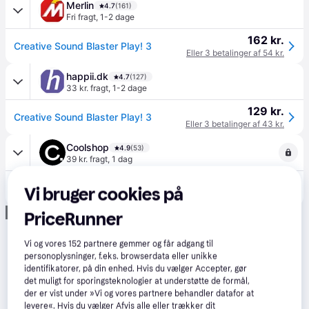
Merlin
4.7
(161)
Fri fragt
,
1-2 dage
162 kr.
Creative Sound Blaster Play! 3
Eller 3 betalinger af 54 kr.
happii.dk
4.7
(127)
33 kr. fragt
,
1-2 dage
129 kr.
Creative Sound Blaster Play! 3
Eller 3 betalinger af 43 kr.
Coolshop
4.9
(53)
39 kr. fragt
,
1 dag
126 kr.
Creative - Sound Blaster Play! 3 eksternt lydkort - Klar til levering - Prismatch
Vi bruger cookies på
Eller 3 betalinger af 42 kr.
Annonce
PriceRunner
Vi og vores
152
partnere gemmer og får adgang til
personoplysninger, f.eks. browserdata eller unikke
identifikatorer, på din enhed. Hvis du vælger Accepter, gør
det muligt for sporingsteknologier at understøtte de formål,
der er vist under »Vi og vores partnere behandler datafor at
levere«. Hvis du vælger Afvis alle eller trækker dit