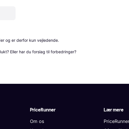
r og er derfor kun vejledende. 

? Eller har du forslag til forbedringer? 
PriceRunner
Lær mere
Om os
PriceRunne