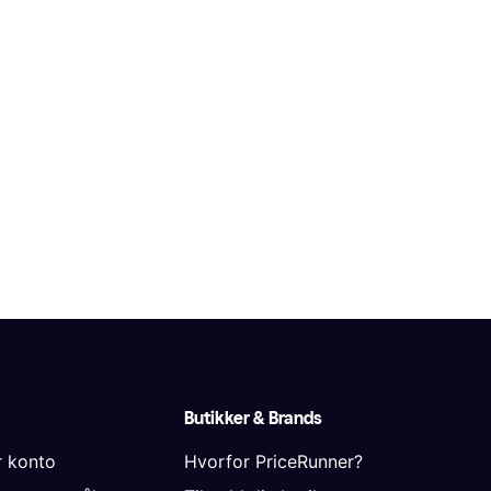
Butikker & Brands
r konto
Hvorfor PriceRunner?