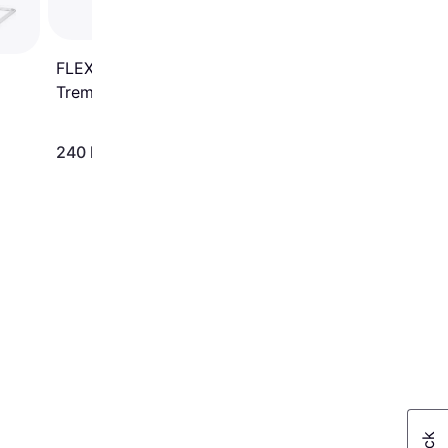
Security Rail Wood
FLEXA Nova Sengehest Til
Tremmeseng 1.5x107.2cm
240 kr.
889 kr.