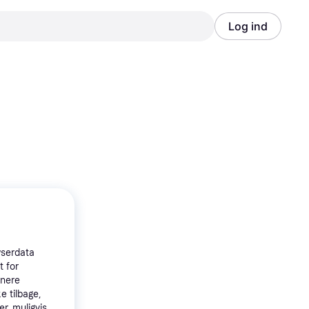
Log ind
Annonce
Annonce
wserdata
t for
tnere
e tilbage,
r, muligvis