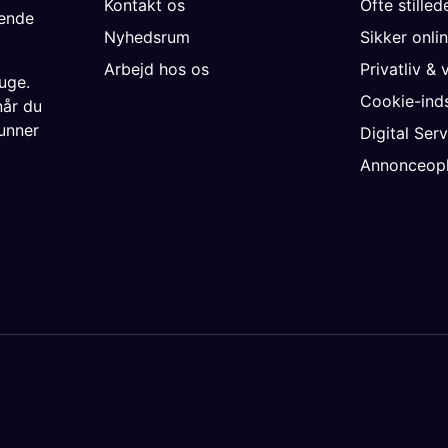
Kontakt os
Ofte stille
gende
Nyhedsrum
Sikker onli
Arbejd hos os
Privatliv & 
uge.
Cookie-inds
når du
unner
Digital Ser
Annonceopl