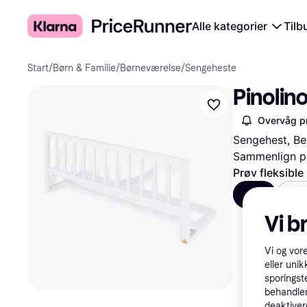
Alle kategorier
Tilb
Start
/
Børn & Familie
/
Børneværelse
/
Sengeheste
Pinolin
Overvåg pr
Sengehest, Be
Sammenlign pr
Prøv fleksible
Alle
H
Vi b
Vi og vor
eller unik
sporingst
behandler
deaktiver