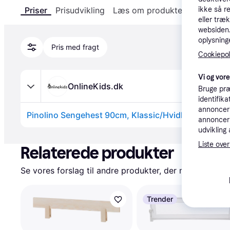
ikke så r
Priser
Prisudvikling
Læs om produktet
Specifika
eller træ
websiden. 
oplysninge
Pris med fragt
Cookiepoli
Vi og vor
OnlineKids.dk
Bruge præ
identifik
annonceri
Pinolino Sengehest 90cm, Klassic/Hvidlakeret bøg
annonceri
udvikling 
Annonce
Liste over
Relaterede produkter
Se vores forslag til andre produkter, der matcher dine
Trender