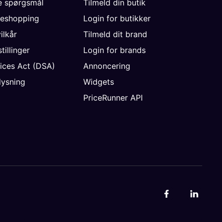
de spørgsmål
Tilmeld din butik
neshopping
Login for butikker
vilkår
Tilmeld dit brand
tillinger
Login for brands
vices Act (DSA)
Annoncering
ysning
Widgets
PriceRunner API