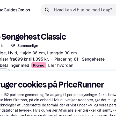
ud
Guides
Om os
o Sengehest Classic
is
Sammenlign
ige, Hvid, Højde 36 cm, Længde 90 cm
iser fra
699 kr.
til
1.095 kr.
·
Placering 
61 
i 
Sengeheste
 betalinger med
Lær hvordan
vid
ruger cookies på PriceRunner
es
152
partnere gemmer og får adgang til personoplysninger, f.eks. bro
ke identifikatorer, på din enhed. Hvis du vælger Accepter, gør det mulig
eknologier at understøtte de formål, der er vist under »Vi og vores par
 datafor at levere«. Hvis du vælger Afvis alle eller trækker dit samtykk
es de. Hvis trackere er deaktiveret, er noget indhold og annoncer, du se