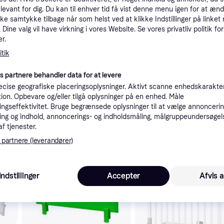
elevant for dig. Du kan til enhver tid få vist denne menu igen for at ænd
tioner
kke samtykke tilbage når som helst ved at klikke Indstillinger på linket
Dine valg vil have virkning i vores Website. Se vores privatliv politik for
r.
Pro
tik
es partnere behandler data for at levere
cise geografiske placeringsoplysninger. Aktivt scanne enhedskarakteri
ation. Opbevare og/eller tilgå oplysninger på en enhed. Måle
ngseffektivitet. Bruge begrænsede oplysninger til at vælge annoncering
69
Fri fragt
ng og indhold, annoncerings- og indholdsmåling, målgruppeundersøgel
af tjenester.
 partnere (leverandører)
 interesser.
Indstillinger
Accepter
Afvis a