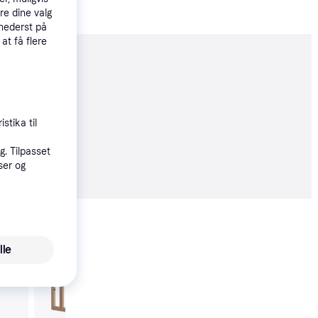
re dine valg
 nederst på
 at få flere
moveret
stika til
. Tilpasset
9 kr.
ser og
Vis alle
lle
Trender
Oliver Furniture Bed