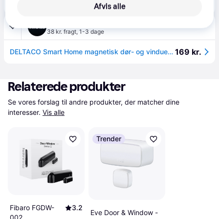
Deltaco Magnetisk WiFi Sensor til Dør/Vindue (Google/Alexa)
Afvis alle
Eller 3 betalinger af 46 kr.
inkClub
4.1
(46)
38 kr. fragt
,
1-3 dage
169 kr.
DELTACO Smart Home magnetisk dør- og vinduessensor, WiFi, hvid SH-WS02
Relaterede produkter
Se vores forslag til andre produkter, der matcher dine 
interesser.
Vis alle
Trender
Fibaro FGDW-
3.2
Eve Door & Window -
002