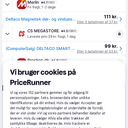
Merlin
4.7
(161)
Fri fragt
,
1-2 dage
111 kr.
Deltaco Magnetisk dør- og vinduessensor, Wi-Fi, hvid
Eller 3 betalinger af 37 kr.
CS MEGASTORE
4.5
(1861)
·
Laveste pris
39 kr. fragt
,
1 dag
99 kr.
(ComputerSalg) DELTACO SMART HOME SH-WS02 - Dør- og vinduessensor - trådløs - 802.11b/g/n - 2.4 Ghz - hvid
Eller 3 betalinger af 33 kr.
Proshop.dk
4.8
(1280)
·
Laveste pris
39 kr. fragt
,
1-2 dage
Vi bruger cookies på
99 kr.
Deltaco Magnetisk dør- og vinduessensor, Wi-Fi, hvid
PriceRunner
Eller 3 betalinger af 33 kr.
Annonce
Vi og vores
152
partnere gemmer og får adgang til
personoplysninger, f.eks. browserdata eller unikke
identifikatorer, på din enhed. Hvis du vælger Accepter, gør
det muligt for sporingsteknologier at understøtte de formål,
der er vist under »Vi og vores partnere behandler datafor at
levere«. Hvis du vælger Afvis alle eller trækker dit
samtykke tilbage, deaktiveres de. Hvis trackere er