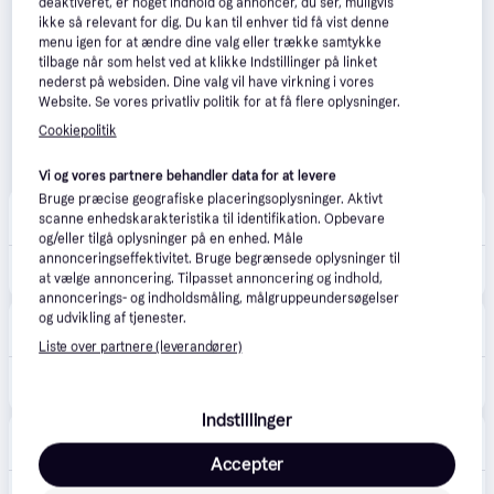
deaktiveret, er noget indhold og annoncer, du ser, muligvis
ikke så relevant for dig. Du kan til enhver tid få vist denne
menu igen for at ændre dine valg eller trække samtykke
tilbage når som helst ved at klikke Indstillinger på linket
nederst på websiden. Dine valg vil have virkning i vores
Website. Se vores privatliv politik for at få flere oplysninger.
Cookiepolitik
Vi og vores partnere behandler data for at levere
Bruge præcise geografiske placeringsoplysninger. Aktivt
WATTOO.DK
4.8
(56)
scanne enhedskarakteristika til identifikation. Opbevare
·
Laveste pris
39 kr. fragt
,
1-2 dage
og/eller tilgå oplysninger på en enhed. Måle
annonceringseffektivitet. Bruge begrænsede oplysninger til
99 kr.
Wireless Magnetic Sensor, WiFi, White
at vælge annoncering. Tilpasset annoncering og indhold,
annoncerings- og indholdsmåling, målgruppeundersøgelser
MaxGaming
4.5
(13)
og udvikling af tjenester.
·
Laveste pris
39 kr. fragt
,
1-3 dage
Liste over partnere (leverandører)
99 kr.
Deltaco Smart Home Magnetisk dør/vinduessensor, Wi-Fi - Hvid
Eller 3 betalinger af 33 kr.
Indstillinger
avXperten
4.8
(428)
49 kr. fragt
,
3-5 dage
Accepter
139 kr.