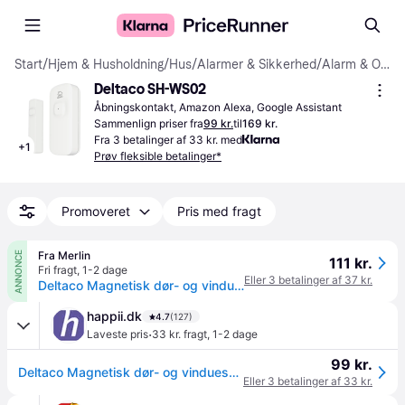
Start
/
Hjem & Husholdning
/
Hus
/
Alarmer & Sikkerhed
/
Alarm & Overvågning
Deltaco SH-WS02
Åbningskontakt, Amazon Alexa, Google Assistant
Sammenlign priser fra
99 kr.
til
169 kr.
Fra 3 betalinger af 33 kr. med
+
1
Prøv fleksible betalinger*
Promoveret
Pris med fragt
Fra Merlin
ANNONCE
111 kr.
Fri fragt
,
1-2 dage
Eller 3 betalinger af 37 kr.
Deltaco Magnetisk dør- og vinduessensor, Wi-Fi, hvid
happii.dk
4.7
(127)
·
Laveste pris
33 kr. fragt
,
1-2 dage
99 kr.
Deltaco Magnetisk dør- og vinduessensor, Wi-Fi, hvid
Eller 3 betalinger af 33 kr.