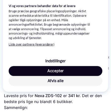
Vi og vores partnere behandler data for at levere
Bruge præcise geografiske placeringsoplysninger. Aktivt
scanne enhedskarakteristika til identifikation. Opbevare
og/eller tilgå oplysninger på en enhed. Måle
annonceringseffektivitet. Bruge begrænsede oplysninger til
at vælge annoncering. Tilpasset annoncering og indhold,
annoncerings- og indholdsmåling, målgruppeundersøgelser
og udvikling af tjenester.
Fibaro FGDW-
3.2
002
Liste over partnere (leverandører)
Nexa MEST-1701
Ismartgate iS
Indstillinger
309 kr.
221 kr.
Eller 3 betalinger 
Accepter
112 kr.
Eller 3 betalinger af 74 kr.
103 kr.
Afvis alle
Læs om produktet
Laveste pris for 
Nexa ZDS-102
 er 
341 kr.
 Det er den 
bedste pris lige nu blandt 
6
 butikker.
Sammenlign: