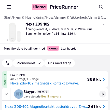
Start
/
Hjem & Husholdning
/
Hus
/
Alarmer & Sikkerhed
/
Alarm & Overvågning
Nexa ZDS-102
Åbningskontakt, Z-Wave, 868 MHz, Z-Wave Plus
Sammenlign priser fra
341 kr.
til
389 kr.
+
1
Prøv fleksible betalinger med
Lær hvordan
Promoveret
Pris med fragt
Fra Punkt1
ANNONCE
369 kr.
48 kr. fragt
,
1-2 dage
Nexa Zds-102 magnetisk Kontakt z-wave.
Staypro
5.0
(4)
·
Laveste pris
Bestillingsvare
341 kr.
Nexa ZDS-102 Magnetkontakt batteridrevet, Z-wave