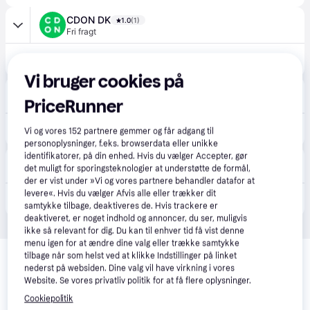
CDON DK
1.0
(1)
Fri fragt
389 kr.
nexa ZDS-102 Z-Wave Magnetkontakt
Vi bruger cookies på
Punkt1
PriceRunner
48 kr. fragt
,
1-2 dage
369 kr.
Nexa Zds-102 magnetisk Kontakt z-wave.
Vi og vores
152
partnere gemmer og får adgang til
personoplysninger, f.eks. browserdata eller unikke
identifikatorer, på din enhed. Hvis du vælger Accepter, gør
POWER
det muligt for sporingsteknologier at understøtte de formål,
49 kr. fragt
,
1-2 dage
der er vist under »Vi og vores partnere behandler datafor at
levere«. Hvis du vælger Afvis alle eller trækker dit
369 kr.
Nexa Zds-102 magnetisk Kontakt z-wave.
samtykke tilbage, deaktiveres de. Hvis trackere er
deaktiveret, er noget indhold og annoncer, du ser, muligvis
ikke så relevant for dig. Du kan til enhver tid få vist denne
menu igen for at ændre dine valg eller trække samtykke
Relaterede produkter
tilbage når som helst ved at klikke Indstillinger på linket
nederst på websiden. Dine valg vil have virkning i vores
Se vores forslag til andre produkter, der matcher dine 
Website. Se vores privatliv politik for at få flere oplysninger.
interesser.
Vis alle
Cookiepolitik