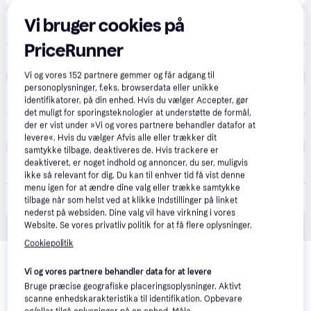
Lomax
Vi bruger cookies på
96 kr. fragt
,
1-2 dage
PriceRunner
599 kr.
Swim & Fun Poolcover Winter oval 730 x 375 cm
Vi og vores
152
partnere gemmer og får adgang til
personoplysninger, f.eks. browserdata eller unikke
BAUHAUS
5.0
(3)
identifikatorer, på din enhed. Hvis du vælger Accepter, gør
129 kr. fragt
,
5 dage
det muligt for sporingsteknologier at understøtte de formål,
der er vist under »Vi og vores partnere behandler datafor at
599 kr.
Swim & Fun vinter cover til pools 730x375 cm
levere«. Hvis du vælger Afvis alle eller trækker dit
samtykke tilbage, deaktiveres de. Hvis trackere er
CS MEGASTORE
4.5
(1861)
deaktiveret, er noget indhold og annoncer, du ser, muligvis
199 kr. fragt
,
1 dag
ikke så relevant for dig. Du kan til enhver tid få vist denne
menu igen for at ændre dine valg eller trække samtykke
905 kr.
(ComputerSalg) Pool Cover Winter 730 x 375 cm
tilbage når som helst ved at klikke Indstillinger på linket
Eller 3 betalinger af 302 kr.
nederst på websiden. Dine valg vil have virkning i vores
Website. Se vores privatliv politik for at få flere oplysninger.
Cookiepolitik
Relaterede produkter
Vi og vores partnere behandler data for at levere
Se vores forslag til andre produkter, der matcher dine 
Bruge præcise geografiske placeringsoplysninger. Aktivt
interesser.
Vis alle
scanne enhedskarakteristika til identifikation. Opbevare