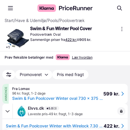
Start
/
Have & Udemiljø
/
Pools
/
Poolovertræk
Swim & Fun Winter Pool Cover
Poolovertræk Oval
Sammenlign priser fra
422 kr.
til
905 kr.
+
1
Prøv fleksible betalinger med
Lær hvordan
Promoveret
Pris med fragt
Fra Lomax
ANNONCE
599 kr.
96 kr. fragt
,
1-2 dage
Swim & Fun Poolcover Winter oval 730 x 375 cm
Elvvs.dk
5.0
(3)
·
Laveste pris
49 kr. fragt
,
1-3 dage
422 kr.
Swim & Fun Poolcover Winter with Wirelock 7.30 x 3.75 m