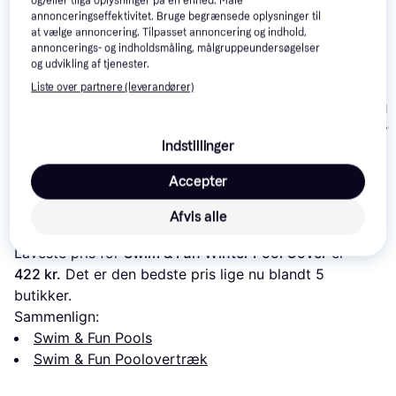
og/eller tilgå oplysninger på en enhed. Måle
annonceringseffektivitet. Bruge begrænsede oplysninger til
at vælge annoncering. Tilpasset annoncering og indhold,
annoncerings- og indholdsmåling, målgruppeundersøgelser
og udvikling af tjenester.
Liste over partnere (leverandører)
Bestway Pool 
Swim & Fun Poolcover
Til Pool Ø305
Swim & Fun Summer
Summer Ø3,60 meter
Pool Cover 5x3m
Indstillinger
374 kr.
423 kr.
69 kr.
Accepter
Læs om produktet
Afvis alle
Laveste pris for 
Swim & Fun Winter Pool Cover
 er 
422 kr.
 Det er den bedste pris lige nu blandt 
5
butikker.
Sammenlign:
Swim & Fun Pools
Swim & Fun Poolovertræk