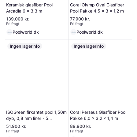
Keramisk glasfiber Pool
Coral Olymp Oval Glasfiber
Arcadia 6 x 3,3 m
Pool Pakke 4,5 x 3 x 1,2 m
139.000 kr.
77.900 kr.
Fri fragt
Fri fragt
Poolworld.dk
Poolworld.dk
Ingen lagerinfo
Ingen lagerinfo
ISOGreen firkantet pool 1,50m
Coral Perseus Glasfiber Pool
dyb, 0,8 mm liner - 5
Pakke 6,0 x 3,2 x 1,4 m
størrelser
51.900 kr.
89.900 kr.
Fri fragt
Fri fragt