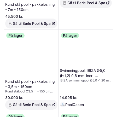
Gå til Berle Pool & Spa
Rund stålpool - pakkeløsning
- 7m - 150cm.
45.500 kr.
Gå til Berle Pool & Spa
På lager
På lager
Swimmingpool, IBIZA Ø5,0
(h:1,2) 0,8 mm liner -
IBIZA swimmingpool Ø5,0x1,20 m.
PoolOasen.
Rund stålpool - pakkeløsning
Klassisk stålbassin i høj (tysk!)
- 3,5m - 150cm
kvalitet. 0,6 mm tyk stålvæg og
Rund stålpool Ø3,5 m – 150 cm
kraftig 0,8 mm liner. Højde: 1,20
dybde, blå liner (komplet pakke)
meter Bassinet er velegnet til
30.000 kr.
14.995 kr.
Pakken indeholder følgende:
nedgravning, men kan også
Bassinudstyr og pumpe 1 stk.
Gå til Berle Pool & Spa
PoolOasen
anvendes som fritstående
Kombifilter 1/2 hk pumpe, filter Ø
swimmingpool. Galvaniseret
400 1 stk. Standard skimmer kort
stålkabinet, udvendigt belagt med
hals 2 stk. Astral dyser til liner 2 stk.
På lager
På lager