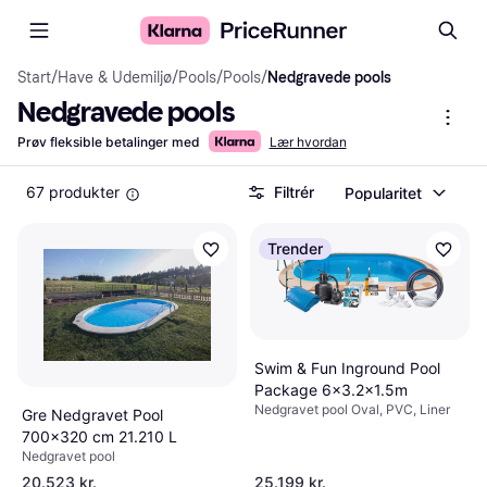
Start
/
Have & Udemiljø
/
Pools
/
Pools
/
Nedgravede pools
Nedgravede pools
Prøv fleksible betalinger med
Lær hvordan
67 produkter
Filtrér
Popularitet
Trender
Swim & Fun Inground Pool
Package 6x3.2x1.5m
Nedgravet pool Oval, PVC, Liner
Gre Nedgravet Pool
700x320 cm 21.210 L
Nedgravet pool
20.523 kr.
25.199 kr.