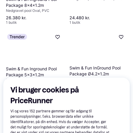
Package 8x4x1.2m
Nedgravet pool Oval, PVC
26.380 kr.
24.480 kr.
1 butik
1 butik
Trender
Swim & Fun InGround Pool
Swim & Fun Inground Pool
Package Ø4.2x1.2m
Package 5x3x1.2m
Nedgravet pool Rund, PVC, Liner
Nedgravet pool Oval, PVC
20.774 kr.
17.877 kr.
Vi bruger cookies på
1 butik
1 butik
PriceRunner
Vi og vores
152
partnere gemmer og får adgang til
personoplysninger, f.eks. browserdata eller unikke
identifikatorer, på din enhed. Hvis du vælger Accepter, gør
det muligt for sporingsteknologier at understøtte de formål,
der er vist under »Vi og vores partnere behandler datafor at