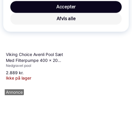
Accepter
Afvis alle
Viking Choice Avenli Pool Sæt
Med Filterpumpe 400 x 200
Nedgravet pool
x 99 cm
2.889 kr.
Ikke på lager
Annonce