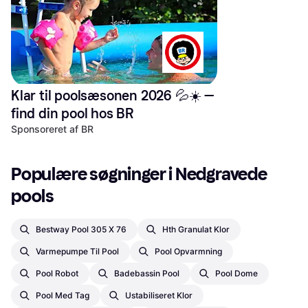
Prisen inkluderer levering til
og lim til montering BEMÆRK:
kantsten på brofast adresse i
Prisen inkluderer levering til
Danmark. Aflæsning
kantsten på brofast adresse i
erikkeinkluderet. Der kan med
Danmark. Aflæsn
fordel indgås
Klar til poolsæsonen 2026 💦☀️ — 
find din pool hos BR
Sponsoreret af BR
Populære søgninger i Nedgravede 
pools
Bestway Pool 305 X 76
Hth Granulat Klor
Varmepumpe Til Pool
Pool Opvarmning
Pool Robot
Badebassin Pool
Pool Dome
Pool Med Tag
Ustabiliseret Klor