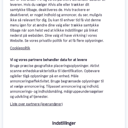
levere«. Hvis du vælger Afvis alle eller trækker dit
samtykke tilbage, deaktiveres de. Hvis trackere er
deaktiveret, er noget indhold og annoncer, du ser, muligvis
ikke så relevant for dig. Du kan til enhver tid få vist denne
menu igen for at ændre dine valg eller trække samtykke
tilbage når som helst ved at klikke Indstillinger på linket
nederst på websiden. Dine valg vil have virkning i vores
Website. Se vores privatliv politik for at få flere oplysninger.
Cookiepolitik
Vi og vores partnere behandler data for at levere
Bruge præcise geografiske placeringsoplysninger. Aktivt
scanne enhedskarakteristika til identifikation. Opbevare
og/eller tilgå oplysninger på en enhed. Måle
annonceringseffektivitet. Bruge begrænsede oplysninger til
at vælge annoncering. Tilpasset annoncering og indhold,
annoncerings- og indholdsmåling, målgruppeundersøgelser
og udvikling af tjenester.
Liste over partnere (leverandører)
Swim & Fun Inground Pool
Swim & Fun Inground Pool
Package 6x3.2x1.2m
Package 7x3.2x1.5m
Nedgravet pool Oval, Liner, PVC
Nedgravet pool Oval, PVC
Indstillinger
23.440 kr.
26.131 kr.
1 butik
1 butik