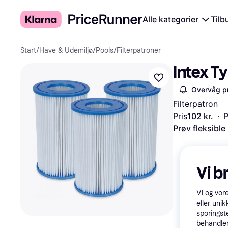
Alle kategorier
Tilb
Start
/
Have & Udemiljø
/
Pools
/
Filterpatroner
Intex Ty
Overvåg pr
Filterpatron
Pris
102 kr.
·
P
Prøv fleksible
Vi b
Vi og vor
eller unik
sporingst
behandler