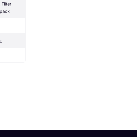
Filter 
-pack
r