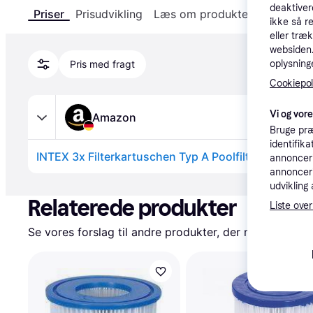
deaktiver
Priser
Prisudvikling
Læs om produktet
Specifika
ikke så r
eller træ
websiden. 
oplysninge
Pris med fragt
Cookiepoli
Vi og vor
Amazon
Bruge præ
identifik
annonceri
annonceri
Annonce
udvikling 
Relaterede produkter
Liste over
Se vores forslag til andre produkter, der matcher dine