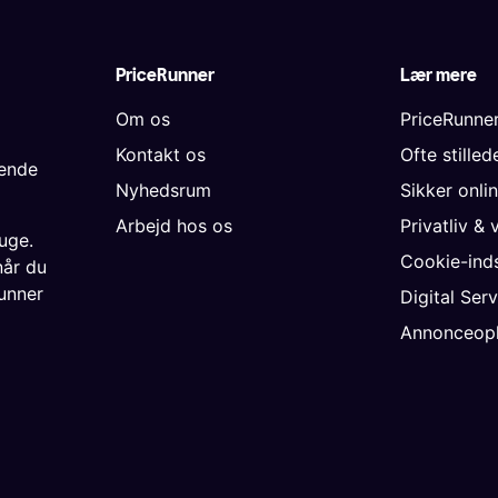
PriceRunner
Lær mere
Om os
PriceRunne
Kontakt os
Ofte stille
gende
Nyhedsrum
Sikker onli
Arbejd hos os
Privatliv & 
uge.
Cookie-inds
når du
unner
Digital Ser
Annonceopl