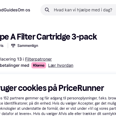
ud
Guides
Om os
pe A Filter Cartridge 3-pack
is
Sammenlign
lacering 
13 
i 
Filterpatroner
 betalinger med
Lær hvordan
ruger cookies på PriceRunner
es
152
partnere gemmer og får adgang til personoplysninger, f.eks. bro
ke identifikatorer, på din enhed. Hvis du vælger Accepter, gør det mulig
eknologier at understøtte de formål, der er vist under »Vi og vores par
 datafor at levere«. Hvis du vælger Afvis alle eller trækker dit samtykk