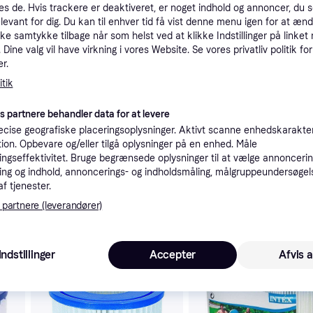
es de. Hvis trackere er deaktiveret, er noget indhold og annoncer, du se
tioner
elevant for dig. Du kan til enhver tid få vist denne menu igen for at ænd
kke samtykke tilbage når som helst ved at klikke Indstillinger på linket
Dine valg vil have virkning i vores Website. Se vores privatliv politik for
r.
Pro
tik
es partnere behandler data for at levere
cise geografiske placeringsoplysninger. Aktivt scanne enhedskarakteri
ation. Opbevare og/eller tilgå oplysninger på en enhed. Måle
1
INTEX 3x Filterkartuschen Typ A Poolfilter Wasserfilter für Intex-Pumpenmodelle 28603/28604 / 28637/28638 / 28635/28636, (29003)
ngseffektivitet. Bruge begrænsede oplysninger til at vælge annoncering
ng og indhold, annoncerings- og indholdsmåling, målgruppeundersøgel
af tjenester.
 partnere (leverandører)
 interesser.
Indstillinger
Accepter
Afvis a