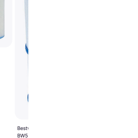
Bestway Filter Cartridge
BW58094 2-pack