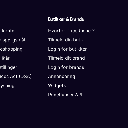
Butikker & Brands
r konto
Hvorfor PriceRunner?
de spørgsmål
Tilmeld din butik
neshopping
Login for butikker
vilkår
Tilmeld dit brand
tillinger
Login for brands
vices Act (DSA)
Annoncering
ysning
Widgets
PriceRunner API