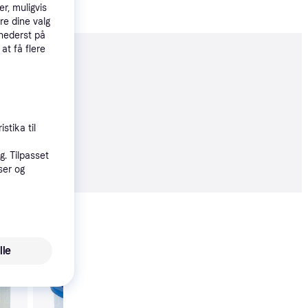
r, muligvis
re dine valg
 nederst på
 at få flere
moveret
stika til
02 kr.
. Tilpasset
ser og
Vis alle
lle
Trender
Bestway Filter Cartridg