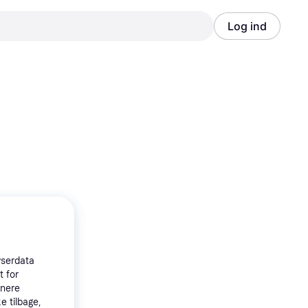
Log ind
Annonce
Annonce
wserdata
t for
tnere
e tilbage,