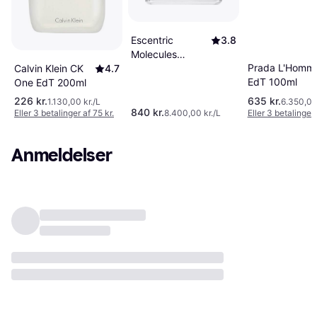
Escentric
3.8
Molecules
Prada L'Homm
Molecule 01 EdT
Calvin Klein CK
4.7
EdT 100ml
100ml
One EdT 200ml
226 kr.
635 kr.
1.130,00 kr./L
6.350,00 
840 kr.
Eller 3 betalinger af 75 kr.
8.400,00 kr./L
Eller 3 betalinger 
Anmeldelser