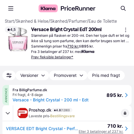
Start
/
Skønhed & Helse
/
Skønhed
/
Parfumer
/
Eau de Toilette
Versace Bright Crystal EdT 200ml
4,5
Størrelsen på flasken er 200-ml. Den her type duft er let og 
ikke så tung som parfume, den kan derfor bruges som let 
duft på huden.
Sammenlign priser fra
710 kr.
til
895 kr.
Fra 3 betalinger af 237 kr. med
Prøv fleksible betalinger*
Versioner
Promoveret
Pris med fragt
Fra BilligParfume.dk
ANNONCE
895 kr.
Fri fragt
,
4-8 dage
Versace - Bright Crystal - 200 ml - Edt
Proshop.dk
4.8
(1280)
·
Laveste pris
Bestillingsvare
710 kr.
VERSACE EDT Bright Crystal - Perfumed Deodorant - 200 ml
Eller 3 betalinger af 237 kr.