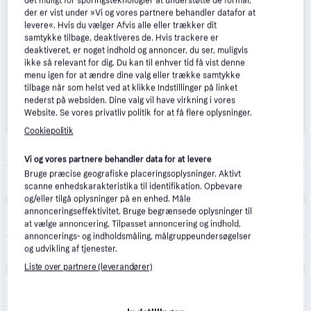
det muligt for sporingsteknologier at understøtte de formål,
der er vist under »Vi og vores partnere behandler datafor at
levere«. Hvis du vælger Afvis alle eller trækker dit
samtykke tilbage, deaktiveres de. Hvis trackere er
deaktiveret, er noget indhold og annoncer, du ser, muligvis
ikke så relevant for dig. Du kan til enhver tid få vist denne
menu igen for at ændre dine valg eller trække samtykke
tilbage når som helst ved at klikke Indstillinger på linket
nederst på websiden. Dine valg vil have virkning i vores
Website. Se vores privatliv politik for at få flere oplysninger.
Cookiepolitik
Swedish Face
Fri fragt
,
1-3 dage
Vi og vores partnere behandler data for at levere
Bruge præcise geografiske placeringsoplysninger. Aktivt
888 kr.
Bright Crystal edt 200ml
scanne enhedskarakteristika til identifikation. Opbevare
og/eller tilgå oplysninger på en enhed. Måle
BilligParfume.dk
annonceringseffektivitet. Bruge begrænsede oplysninger til
5.0
(2)
Fri fragt
,
4-8 dage
at vælge annoncering. Tilpasset annoncering og indhold,
annoncerings- og indholdsmåling, målgruppeundersøgelser
og udvikling af tjenester.
895 kr.
Versace - Bright Crystal - 200 ml - Edt
Liste over partnere (leverandører)
Notino
Fri fragt
,
5-7 dage