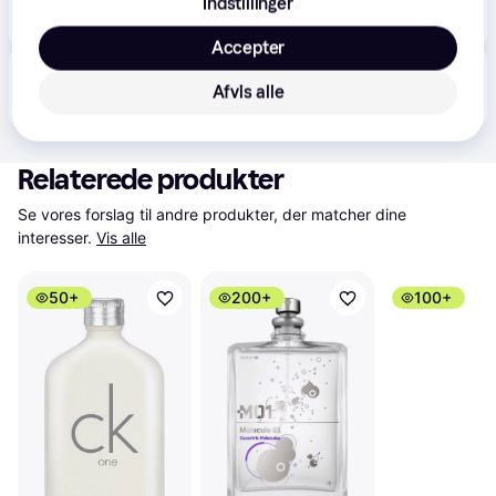
Indstillinger
789 kr.
Versace Bright Crystal Eau de Toilette til kvinder 200 ml - 200 ml
Eller 3 betalinger af 263 kr.
Accepter
Produktet fås også hos 
1
butik
, som ikke er betalende 
Vis alle
Afvis alle
kunde i denne kategori.
Relaterede produkter
Se vores forslag til andre produkter, der matcher dine 
interesser.
Vis alle
50+
200+
100+