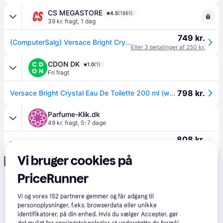
CS MEGASTORE
4.5
(1861)
39 kr. fragt
,
1 dag
749 kr.
(ComputerSalg) Versace Bright Crystal Eau De Toilette 200 ml (woman)
Eller 3 betalinger af 250 kr.
CDON DK
1.0
(1)
Fri fragt
798 kr.
Versace Bright Crystal Eau De Toilette 200 ml (woman)
Parfume-Klik.dk
49 kr. fragt
,
5-7 dage
808 kr.
Versace Bright Crystal Eau de Toilette 200ml Spray
Eller 3 betalinger af 269 kr.
Vi bruger cookies på
Annonce
PriceRunner
Vi og vores
152
partnere gemmer og får adgang til
personoplysninger, f.eks. browserdata eller unikke
identifikatorer, på din enhed. Hvis du vælger Accepter, gør