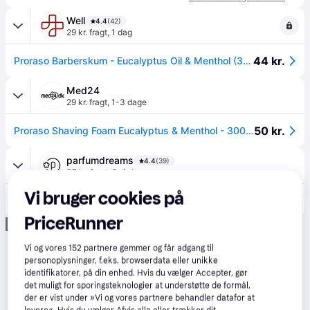
Well
4.4
(42)
29 kr. fragt
,
1 dag
44 kr.
Proraso Barberskum - Eucalyptus Oil & Menthol (300 ml)
Med24
29 kr. fragt
,
1-3 dage
50 kr.
Proraso Shaving Foam Eucalyptus & Menthol - 300 ml
parfumdreams
4.4
(39)
37 kr. fragt
,
2-4 dage
Vi bruger cookies på
43 kr.
Proraso Refresh Barberskum 300 ml(143,00 kr / 1 l) - 300 ml
PriceRunner
Annonce
Vi og vores
152
partnere gemmer og får adgang til
personoplysninger, f.eks. browserdata eller unikke
identifikatorer, på din enhed. Hvis du vælger Accepter, gør
det muligt for sporingsteknologier at understøtte de formål,
der er vist under »Vi og vores partnere behandler datafor at