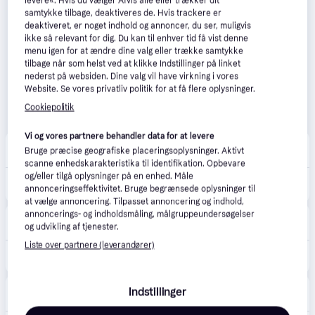
levere«. Hvis du vælger Afvis alle eller trækker dit
samtykke tilbage, deaktiveres de. Hvis trackere er
deaktiveret, er noget indhold og annoncer, du ser, muligvis
ikke så relevant for dig. Du kan til enhver tid få vist denne
menu igen for at ændre dine valg eller trække samtykke
tilbage når som helst ved at klikke Indstillinger på linket
nederst på websiden. Dine valg vil have virkning i vores
Website. Se vores privatliv politik for at få flere oplysninger.
Cookiepolitik
Vi og vores partnere behandler data for at levere
Matas
5.0
(2)
Bruge præcise geografiske placeringsoplysninger. Aktivt
29 kr. fragt
,
1-2 dage
scanne enhedskarakteristika til identifikation. Opbevare
og/eller tilgå oplysninger på en enhed. Måle
55 kr.
Proraso Barberskum - Eucalyptus & Menthol, 300 ml
annonceringseffektivitet. Bruge begrænsede oplysninger til
Eller 3 betalinger af 18 kr.
at vælge annoncering. Tilpasset annoncering og indhold,
annoncerings- og indholdsmåling, målgruppeundersøgelser
Made4men.dk
og udvikling af tjenester.
39 kr. fragt
,
1 dag
Liste over partnere (leverandører)
48 kr.
Proraso Barberskum - Eucalyptus Oil & Menthol (300 ml)
Proshave
Indstillinger
45 kr. fragt
,
1-3 dage