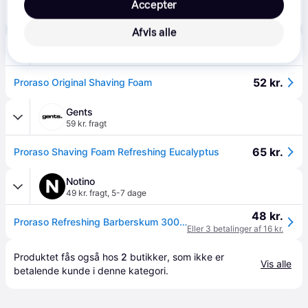
Accepter
55 kr.
Proraso Barberskum - Refresh, Eucalyptus & Menthol, 300 ml..
Afvis alle
Deloox
4.5
(31)
59 kr. fragt
,
3 dage
52 kr.
Proraso Original Shaving Foam
Gents
59 kr. fragt
65 kr.
Proraso Shaving Foam Refreshing Eucalyptus
Notino
49 kr. fragt
,
5-7 dage
48 kr.
Proraso Refreshing Barberskum 300 ml - 300 ml
Eller 3 betalinger af 16 kr.
Produktet fås også hos 
2
butikker
, som ikke er 
Vis alle
betalende kunde i denne kategori.