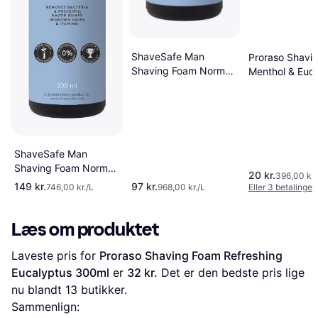
ShaveSafe Man
Proraso Shavi
Shaving Foam Normal
Menthol & Euc
Skin 100ml
50ml
ShaveSafe Man
Shaving Foam Normal
20 kr.
396,00 kr.
Skin 200ml
149 kr.
97 kr.
746,00 kr./L
968,00 kr./L
Eller 3 betalinger 
Læs om produktet
Laveste pris for 
Proraso Shaving Foam Refreshing 
Eucalyptus 300ml
 er 
32 kr.
 Det er den bedste pris lige 
nu blandt 
13
 butikker.
Sammenlign: