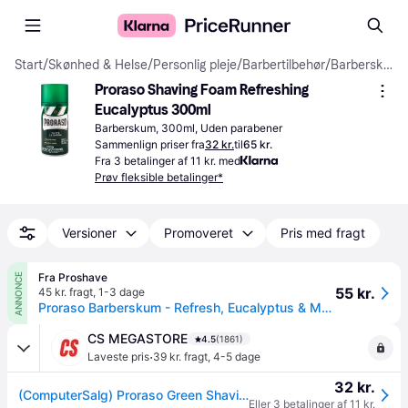
Start
/
Skønhed & Helse
/
Personlig pleje
/
Barbertilbehør
/
Barberskum & Barbergel
Proraso Shaving Foam Refreshing 
Eucalyptus 300ml
Barberskum, 300ml, Uden parabener
Sammenlign priser fra
32 kr.
til
65 kr.
Fra 3 betalinger af 11 kr. med
Prøv fleksible betalinger*
Versioner
Promoveret
Pris med fragt
Fra Proshave
ANNONCE
55 kr.
45 kr. fragt
,
1-3 dage
Proraso Barberskum - Refresh, Eucalyptus & Menthol, 300 ml..
CS MEGASTORE
4.5
(1861)
·
Laveste pris
39 kr. fragt
,
4-5 dage
32 kr.
(ComputerSalg) Proraso Green Shaving Foam 300 Ml Refreshing Shaving Foam With Eucalyptus
Eller 3 betalinger af 11 kr.