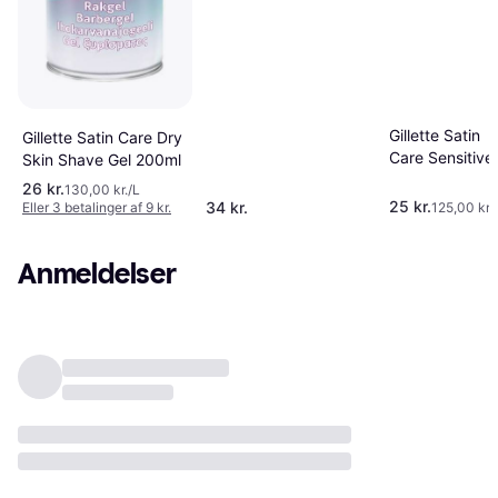
Gillette Satin
Gillette Satin Care Dry
Care Sensitive
Skin Shave Gel 200ml
Skin Shave Gel
26 kr.
130,00 kr./L
200ml
25 kr.
34 kr.
Eller 3 betalinger af 9 kr.
125,00 kr.
Anmeldelser