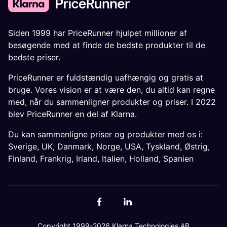
Siden 1999 har PriceRunner hjulpet millioner af
besøgende med at finde de bedste produkter til de
bedste priser.
PriceRunner er fuldstændig uafhængig og gratis at
bruge. Vores vision er at være den, du altid kan regne
med, når du sammenligner produkter og priser. I 2022
blev PriceRunner en del af Klarna.
Du kan sammenligne priser og produkter med os i:
Sverige
,
UK
,
Danmark
,
Norge
,
USA
,
Tyskland
,
Østrig
,
Finland
,
Frankrig
,
Irland
,
Italien
,
Holland
,
Spanien
Copyright 1999-2026 Klarna Technologies AB