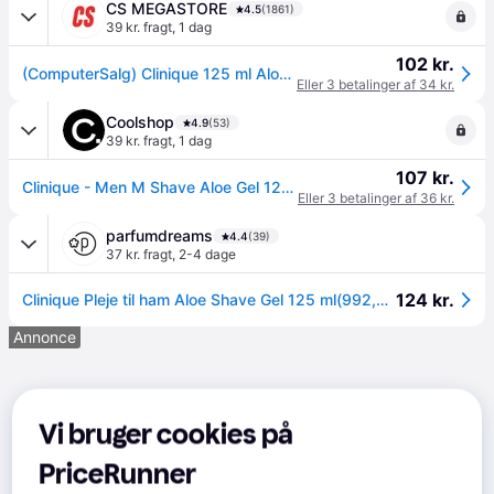
CS MEGASTORE
4.5
(1861)
39 kr. fragt
,
1 dag
102 kr.
(ComputerSalg) Clinique 125 ml Aloe Shaver gel Men
Eller 3 betalinger af 34 kr.
Coolshop
4.9
(53)
39 kr. fragt
,
1 dag
107 kr.
Clinique - Men M Shave Aloe Gel 125 ml - Klar til levering - Prismatch
Eller 3 betalinger af 36 kr.
parfumdreams
4.4
(39)
37 kr. fragt
,
2-4 dage
124 kr.
Clinique Pleje til ham Aloe Shave Gel 125 ml(992,00 kr / 1 l) - 125 ml
Annonce
Vi bruger cookies på
PriceRunner