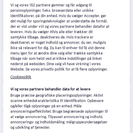
Vi og vores
152
partnere gemmer og får adgang til
personoplysninger, f.eks. browserdata eller unikke
identifikatorer, på din enhed. Hvis du vælger Accepter, gør
det muligt for sporingsteknologier at understøtte de formål,
der er vist under »Vi og vores partnere behandler datafor at
levere«. Hvis du vælger Afvis alle eller trækker dit
samtykke tilbage, deaktiveres de. Hvis trackere er
deaktiveret, er noget indhold og annoncer, du ser, muligvis
ikke så relevant for dig. Du kan til enhver tid få vist denne
menu igen for at ændre dine valg eller trække samtykke
Beautycos.dk
4.8
(13)
tilbage når som helst ved at klikke Indstillinger på linket
34 kr. fragt
,
1-2 dage
nederst på websiden. Dine valg vil have virkning i vores
Website. Se vores privatliv politik for at få flere oplysninger.
149 kr.
Clinique For Men Aloe Shave Gel 125 ml
Eller 3 betalinger af 50 kr.
Cookiepolitik
Deloox
4.5
(31)
Vi og vores partnere behandler data for at levere
59 kr. fragt
,
3 dage
Bruge præcise geografiske placeringsoplysninger. Aktivt
scanne enhedskarakteristika til identifikation. Opbevare
135 kr.
Clinique Skin Supplies For Men Aloe Shave Gel
og/eller tilgå oplysninger på en enhed. Måle
annonceringseffektivitet. Bruge begrænsede oplysninger til
Nicehair.dk
4.7
(82)
at vælge annoncering. Tilpasset annoncering og indhold,
35 kr. fragt
,
1-2 dage
annoncerings- og indholdsmåling, målgruppeundersøgelser
og udvikling af tjenester.