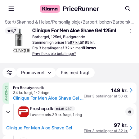
Start
/
Skønhed & Helse
/
Personlig pleje
/
Barbertilbehør
/
Barberskum & Barbergel
Clinique For Men Aloe Shave Gel 125ml
4,7
Barbergel, 125ml, Blødgørende
Sammenlign priser fra
97 kr.
til
195 kr.
Fra 3 betalinger af 32 kr. med
Prøv fleksible betalinger*
Promoveret
Pris med fragt
Fra Beautycos.dk
ANNONCE
149 kr.
34 kr. fragt
,
1-2 dage
Eller 3 betalinger af 50 kr.
Clinique For Men Aloe Shave Gel 125 ml
Proshop.dk
4.8
(1280)
·
Laveste pris
39 kr. fragt
,
1 dag
97 kr.
Clinique For Men Aloe Shave Gel
Eller 3 betalinger af 32 kr.