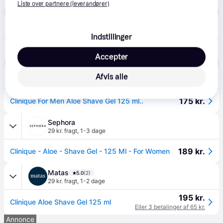
173 kr.
Clinique For Men Aloe Shave Gel 125 ml
Liste over partnere (leverandører)
NordicFeel
49 kr. fragt
,
2-5 dage
Indstillinger
160 kr.
Clinique Skin Supplies For Men Aloe Shave Gel - 125 ml
Accepter
Creme de la Creme
Afvis alle
39 kr. fragt
,
1-3 dage
175 kr.
Clinique For Men Aloe Shave Gel 125 ml..
Sephora
29 kr. fragt
,
1-3 dage
189 kr.
Clinique - Aloe - Shave Gel - 125 Ml - For Women
Matas
5.0
(2)
29 kr. fragt
,
1-2 dage
195 kr.
Clinique Aloe Shave Gel 125 ml
Eller 3 betalinger af 65 kr.
Annonce