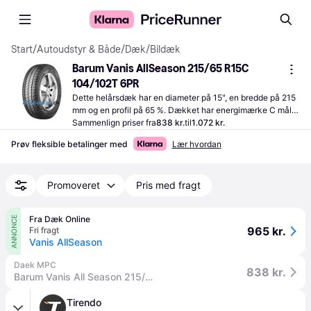
Start
/
Autoudstyr & Både
/
Dæk
/
Bildæk
Barum Vanis AllSeason 215/65 R15C 
104/102T 6PR
Dette helårsdæk har en diameter på 15", en bredde på 215 
mm og en profil på 65 %. Dækket har energimærke C målt i 
forhold til brændstofeffektivitet, så det har et rimeligt 
Sammenlign priser fra
838 kr.
til
1.072 kr.
brændstofforbrug.
Prøv fleksible betalinger med
Lær hvordan
Promoveret
Pris med fragt
Fra Dæk Online
ANNONCE
965 kr.
Fri fragt
Vanis AllSeason
Daek MPC
838 kr.
Barum Vanis All Season 215/65R15C 104/102T
Tirendo