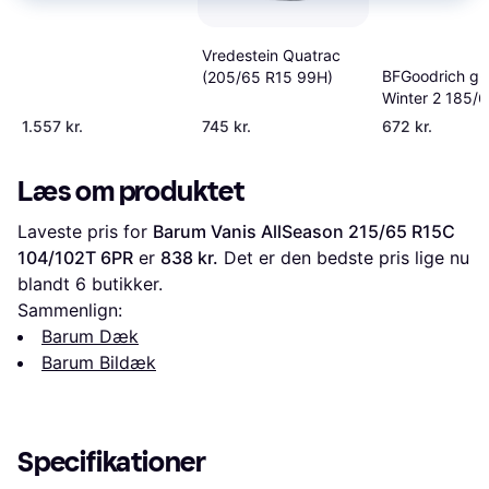
R20 104V XL
Vredestein Quatrac
BFGoodrich g-
(205/65 R15 99H)
Winter 2 185/
82T
1.557 kr.
745 kr.
672 kr.
Læs om produktet
Laveste pris for 
Barum Vanis AllSeason 215/65 R15C 
104/102T 6PR
 er 
838 kr.
 Det er den bedste pris lige nu 
blandt 
6
 butikker.
Sammenlign:
Barum Dæk
Barum Bildæk
Specifikationer