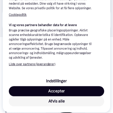
nederst på websiden. Dine valg vil have virkning i vores
Website. Se vores privatliv politik for at få flere oplysninger.
Cookiepolitik
Produktet fås også hos 
1
butik
, som ikke er betalende 
Vis alle
kunde i denne kategori.
Vi og vores partnere behandler data for at levere
Bruge præcise geografiske placeringsoplysninger. Aktivt
scanne enhedskarakteristika til identifikation. Opbevare
Relaterede produkter
og/eller tilgå oplysninger på en enhed. Måle
annonceringseffektivitet. Bruge begrænsede oplysninger til
Se vores forslag til andre produkter, der matcher dine 
at vælge annoncering. Tilpasset annoncering og indhold,
annoncerings- og indholdsmåling, målgruppeundersøgelser
interesser.
Vis alle
og udvikling af tjenester.
Liste over partnere (leverandører)
Trender
Indstillinger
Accepter
Afvis alle
Continental AllSeason
2 Helårsdæk 235 50