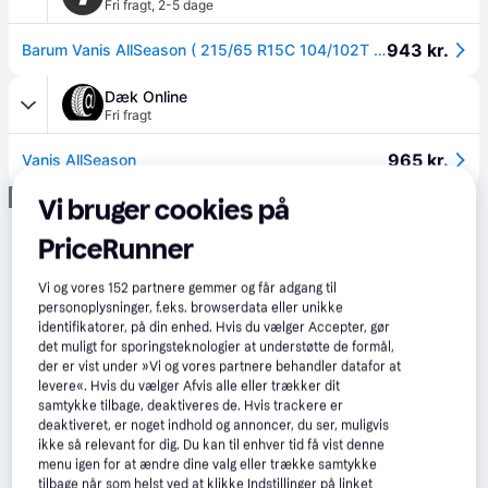
Fri fragt
,
2-5 dage
943 kr.
Barum Vanis AllSeason ( 215/65 R15C 104/102T 6PR )
Dæk Online
Fri fragt
965 kr.
Vanis AllSeason
Annonce
Vi bruger cookies på
PriceRunner
Vi og vores
152
partnere gemmer og får adgang til
personoplysninger, f.eks. browserdata eller unikke
identifikatorer, på din enhed. Hvis du vælger Accepter, gør
det muligt for sporingsteknologier at understøtte de formål,
der er vist under »Vi og vores partnere behandler datafor at
levere«. Hvis du vælger Afvis alle eller trækker dit
samtykke tilbage, deaktiveres de. Hvis trackere er
deaktiveret, er noget indhold og annoncer, du ser, muligvis
ikke så relevant for dig. Du kan til enhver tid få vist denne
menu igen for at ændre dine valg eller trække samtykke
tilbage når som helst ved at klikke Indstillinger på linket