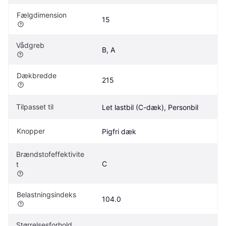
Fælgdimension
15
Vådgreb
B, A
Dækbredde
215
Tilpasset til
Let lastbil (C-dæk), Personbil
Knopper
Pigfri dæk
Brændstofeffektivite
C
t
Belastningsindeks
104.0
Størrelsesforhold