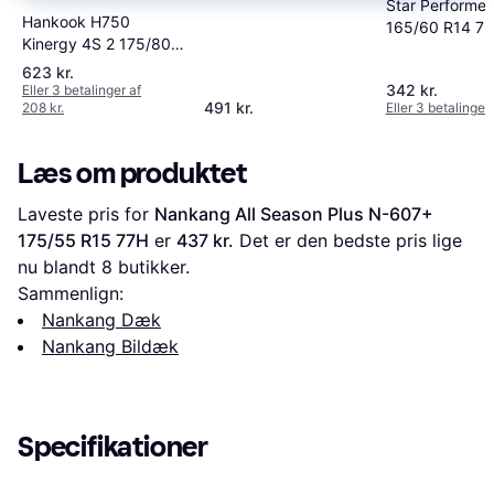
Star Performer
Hankook H750
165/60 R14 7
Kinergy 4S 2 175/80
R14 88T 4PR
623 kr.
342 kr.
Eller 3 betalinger af
491 kr.
208 kr.
Eller 3 betalinger 
Læs om produktet
Laveste pris for 
Nankang All Season Plus N-607+ 
175/55 R15 77H
 er 
437 kr.
 Det er den bedste pris lige 
nu blandt 
8
 butikker.
Sammenlign:
Nankang Dæk
Nankang Bildæk
Specifikationer