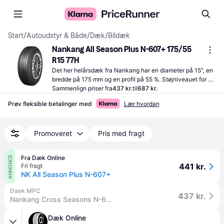
Start
/
Autoudstyr & Både
/
Dæk
/
Bildæk
Nankang All Season Plus N-607+ 175/55 
R15 77H
Det her helårsdæk fra Nankang har en diameter på 15", en 
bredde på 175 mm og en profil på 55 %. Støjniveauet for 
dækket er 71 dB (75 dB svarer til lyden fra en 
Sammenlign priser fra
437 kr.
til
687 kr.
vaskemaskine ved centrifugering).
Prøv fleksible betalinger med
Lær hvordan
Promoveret
Pris med fragt
Fra Dæk Online
ANNONCE
441 kr.
Fri fragt
NK All Season Plus N-607+
Daek MPC
437 kr.
Nankang Cross Seasons N-607+ 175/55R15 77H
Dæk Online