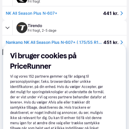
Fri fragt
441 kr.
NK All Season Plus N-607+
Tirendo
Fri fragt
,
2-5 dage
451 kr.
Nankang NK All Season Plus N-607+ ( 175/55 R15 77H )
Annonce
Vi bruger cookies på
PriceRunner
Vi og vores
152
partnere gemmer og får adgang til
personoplysninger, f.eks. browserdata eller unikke
identifikatorer, på din enhed. Hvis du vælger Accepter, gør
det muligt for sporingsteknologier at understøtte de formål,
der er vist under »Vi og vores partnere behandler datafor at
levere«. Hvis du vælger Afvis alle eller trækker dit
samtykke tilbage, deaktiveres de. Hvis trackere er
deaktiveret, er noget indhold og annoncer, du ser, muligvis
ikke så relevant for dig. Du kan til enhver tid få vist denne
menu igen for at ændre dine valg eller trække samtykke
tilbage når som helst ved at klikke Indstillinger på linket