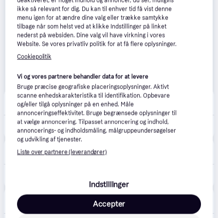
deaktiveret, er noget indhold og annoncer, du ser, muligvis
ikke så relevant for dig. Du kan til enhver tid få vist denne
menu igen for at ændre dine valg eller trække samtykke
tilbage når som helst ved at klikke Indstillinger på linket
nederst på websiden. Dine valg vil have virkning i vores
Website. Se vores privatliv politik for at få flere oplysninger.
Cookiepolitik
Vi og vores partnere behandler data for at levere
Bruge præcise geografiske placeringsoplysninger. Aktivt
scanne enhedskarakteristika til identifikation. Opbevare
Magasin Onlineshop
4.5
(8)
og/eller tilgå oplysninger på en enhed. Måle
Fri fragt
,
1-2 dage
annonceringseffektivitet. Bruge begrænsede oplysninger til
at vælge annoncering. Tilpasset annoncering og indhold,
770 kr.
Done by Deer Puslerygsæk Sand - Sand Pusletasker & -Tilbehør hos Magasin.
annoncerings- og indholdsmåling, målgruppeundersøgelser
og udvikling af tjenester.
Boozt
Liste over partnere (leverandører)
59 kr. fragt
,
1-2 dage
769 kr.
DONE BY DEER Changing Backpack Sand | Beige | 45X 40X 15 cm.CHANGING PAD:55X 35 cm
Indstillinger
Pyret & Snäckan
Accepter
69 kr. fragt
,
1-3 dage