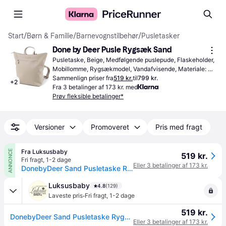
Start
/
Børn & Familie
/
Barnevognstilbehør
/
Pusletasker
Done by Deer Pusle Rygsæk Sand
Pusletaske, Beige, Medfølgende puslepude, Flaskeholder, 
Mobillomme, Rygsækmodel, Vandafvisende, Materiale: 
Polyester, Fyldning: Polyester
Sammenlign priser fra
519 kr.
til
799 kr.
+
2
Fra 3 betalinger af 173 kr. med
Prøv fleksible betalinger*
Versioner
Promoveret
Pris med fragt
Fra Luksusbaby
ANNONCE
519 kr.
Fri fragt
,
1-2 dage
Eller 3 betalinger af 173 kr.
DonebyDeer Sand Pusletaske Rygsæk
Luksusbaby
4.8
(129)
·
Laveste pris
Fri fragt
,
1-2 dage
519 kr.
DonebyDeer Sand Pusletaske Rygsæk
Eller 3 betalinger af 173 kr.