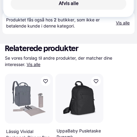
Afvis alle
799 kr.
Done By Deer Pusletaske Sand
Produktet fås også hos 
2
butikker
, som ikke er 
Vis alle
betalende kunde i denne kategori.
Relaterede produkter
Se vores forslag til andre produkter, der matcher dine 
interesser.
Vis alle
UppaBaby Pusletaske
Lässig Vividal
Rygsæk