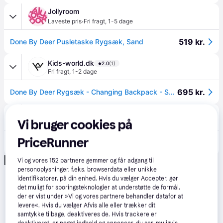
Jollyroom
·
Laveste pris
Fri fragt
,
1-5 dage
519 kr.
Done By Deer Pusletaske Rygsæk, Sand
Kids-world.dk
2.0
(1)
Fri fragt
,
1-2 dage
695 kr.
Done By Deer Rygsæk - Changing Backpack - Sand - Done by Deer - OneSize - Rygsæk
Matas
5.0
(2)
Vi bruger cookies på
Fri fragt
,
1-2 dage
770 kr.
PriceRunner
Done by Deer Puslerygsæk Sand
Eller 3 betalinger af 257 kr.
Annonce
Vi og vores
152
partnere gemmer og får adgang til
personoplysninger, f.eks. browserdata eller unikke
identifikatorer, på din enhed. Hvis du vælger Accepter, gør
det muligt for sporingsteknologier at understøtte de formål,
der er vist under »Vi og vores partnere behandler datafor at
levere«. Hvis du vælger Afvis alle eller trækker dit
samtykke tilbage, deaktiveres de. Hvis trackere er