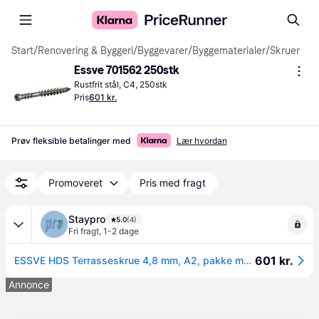
Start
/
Renovering & Byggeri
/
Byggevarer
/
Byggematerialer
/
Skruer
Essve 701562 250stk
Rustfrit stål, C4, 250stk
Pris
601 kr.
Prøv fleksible betalinger med
Lær hvordan
Promoveret
Pris med fragt
Staypro
5.0
(4)
Fri fragt
,
1-2 dage
601 kr.
ESSVE HDS Terrasseskrue 4,8 mm, A2, pakke med 250 60 mm, A2
Annonce