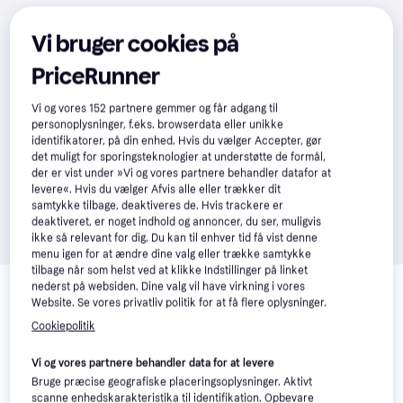
Vi bruger cookies på
PriceRunner
Vi og vores
152
partnere gemmer og får adgang til
personoplysninger, f.eks. browserdata eller unikke
identifikatorer, på din enhed. Hvis du vælger Accepter, gør
det muligt for sporingsteknologier at understøtte de formål,
der er vist under »Vi og vores partnere behandler datafor at
levere«. Hvis du vælger Afvis alle eller trækker dit
samtykke tilbage, deaktiveres de. Hvis trackere er
deaktiveret, er noget indhold og annoncer, du ser, muligvis
ikke så relevant for dig. Du kan til enhver tid få vist denne
menu igen for at ændre dine valg eller trække samtykke
tilbage når som helst ved at klikke Indstillinger på linket
Relaterede produkter
nederst på websiden. Dine valg vil have virkning i vores
Website. Se vores privatliv politik for at få flere oplysninger.
Se vores forslag til andre produkter, der matcher dine 
interesser.
Vis alle
Cookiepolitik
Vi og vores partnere behandler data for at levere
Trender
Trender
Trender
Bruge præcise geografiske placeringsoplysninger. Aktivt
scanne enhedskarakteristika til identifikation. Opbevare