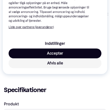
og/eller tilgå oplysninger på en enhed. Måle
NKT 153992 1400stk
annonceringseffektivitet. Bruge begrænsede oplysninger til
NKT 150184 200stk
at vælge annoncering. Tilpasset annoncering og indhold,
NKT 153629 2
annoncerings- og indholdsmåling, målgruppeundersøgelser
602 kr.
89 kr.
213 kr.
og udvikling af tjenester.
Liste over partnere (leverandører)
Læs om produktet
Indstillinger
Laveste pris for 
Essve 701562 250stk
 er 
601 kr.
. Det 
er den bedste pris lige nu hos 1 butik.
Accepter
Sammenlign:
Essve Byggematerialer
Afvis alle
Essve Skruer
Specifikationer
Produkt