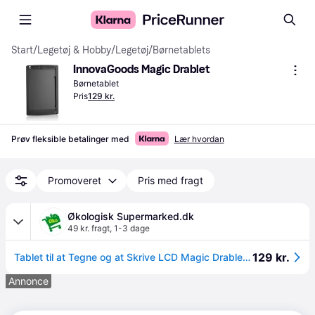
Start
/
Legetøj & Hobby
/
Legetøj
/
Børnetablets
InnovaGoods Magic Drablet
Børnetablet
Pris
129 kr.
Prøv fleksible betalinger med
Lær hvordan
Promoveret
Pris med fragt
Økologisk Supermarked.dk
49 kr. fragt
,
1-3 dage
129 kr.
Tablet til at Tegne og at Skrive LCD Magic Drablet - InnovaGoods
Annonce