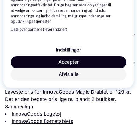
annonceringseffektivitet. Bruge begrænsede oplysninger til
at vælge annoncering. Tilpasset annoncering og indhold,
annoncerings- og indholdsmåling, målgruppeundersøgelser
og udvikling af tjenester.
Happy Baby My First
Liste over partnere (leverandører)
Tablet
PlayShifu Tact
Doctor
Clementoni My First
Tablet
Indstillinger
87 kr.
108 kr.
331 kr.
Accepter
Eller 3 betalinger af 29 kr.
Eller 3 betalinger af 36 kr.
Eller 3 betalinger 
Afvis alle
Læs om produktet
Laveste pris for 
InnovaGoods Magic Drablet
 er 
129 kr.
Det er den bedste pris lige nu blandt 
2
 butikker.
Sammenlign:
InnovaGoods Legetøj
InnovaGoods Børnetablets