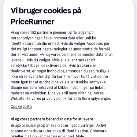
Vi bruger cookies på
PriceRunner
Vi og vores
152
partnere gemmer og får adgang til
personoplysninger, f.eks. browserdata eller unikke
identifikatorer, på din enhed. Hvis du vælger Accepter, gør
det muligt for sporingsteknologier at understøtte de formål,
der er vist under »Vi og vores partnere behandler datafor at
levere«. Hvis du vælger Afvis alle eller trækker dit
samtykke tilbage, deaktiveres de. Hvis trackere er
deaktiveret, er noget indhold og annoncer, du ser, muligvis
ikke så relevant for dig. Du kan til enhver tid få vist denne
menu igen for at ændre dine valg eller trække samtykke
tilbage når som helst ved at klikke Indstillinger på linket
Relaterede produkter
nederst på websiden. Dine valg vil have virkning i vores
Website. Se vores privatliv politik for at få flere oplysninger.
Se vores forslag til andre produkter, der matcher dine 
Cookiepolitik
interesser.
Vis alle
Vi og vores partnere behandler data for at levere
Bruge præcise geografiske placeringsoplysninger. Aktivt
Trender
Trender
scanne enhedskarakteristika til identifikation. Opbevare
og/eller tilgå oplysninger på en enhed. Måle