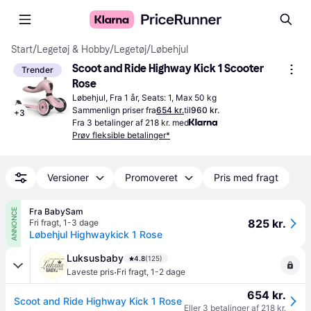
Start
/
Legetøj & Hobby
/
Legetøj
/
Løbehjul
Scoot and Ride Highway Kick 1 Scooter 
Trender
Rose
Løbehjul, Fra 1 år, Seats: 1, Max 50 kg
Sammenlign priser fra
654 kr.
til
960 kr.
+
3
Fra 3 betalinger af 218 kr. med
Prøv fleksible betalinger*
Versioner
Promoveret
Pris med fragt
Fra BabySam
ANNONCE
825 kr.
Fri fragt
,
1-3 dage
Løbehjul Highwaykick 1 Rose
Luksusbaby
4.8
(125)
·
Laveste pris
Fri fragt
,
1-2 dage
654 kr.
Scoot and Ride Highway Kick 1 Rose
Eller 3 betalinger af 218 kr.