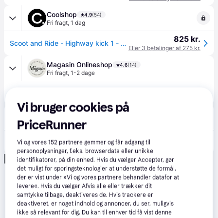
Coolshop
4.9
(54)
Fri fragt
,
1 dag
825 kr.
Scoot and Ride - Highway kick 1 - Rosa - Fri fragt og klar til levering - Prismatch - Rose
Eller 3 betalinger af 275 kr.
Magasin Onlineshop
4.6
(14)
Fri fragt
,
1-2 dage
825 kr.
Scoot & Ride Highwaykick 1 - Løbehjul hos Magasin.
Vi bruger cookies på
Kids-world.dk
2.0
(1)
PriceRunner
Fri fragt
,
1-2 dage
825 kr.
Scoot and Ride Highway Kick 1 - Rose - Scoot and Ride - OneSize - Løbehjul
Vi og vores
152
partnere gemmer og får adgang til
personoplysninger, f.eks. browserdata eller unikke
Annonce
identifikatorer, på din enhed. Hvis du vælger Accepter, gør
det muligt for sporingsteknologier at understøtte de formål,
der er vist under »Vi og vores partnere behandler datafor at
levere«. Hvis du vælger Afvis alle eller trækker dit
samtykke tilbage, deaktiveres de. Hvis trackere er
deaktiveret, er noget indhold og annoncer, du ser, muligvis
ikke så relevant for dig. Du kan til enhver tid få vist denne