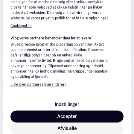
menu igen for at ændre dine valg eller trække samtykke
tilbage når som helst ved at klikke Indstillinger på linket
nederst på websiden. Dine valg vil have virkning i vores
Website. Se vores privatliv politik for at få flere oplysninger.
Cookiepolitik
Vi og vores partnere behandler data for at levere
Bruge præcise geografiske placeringsoplysninger. Aktivt
scanne enhedskarakteristika til identifikation. Opbevare
og/eller tilgå oplysninger på en enhed. Måle
annonceringseffektivitet. Bruge begrænsede oplysninger til
BabySam
4.8
(10)
at vælge annoncering. Tilpasset annoncering og indhold,
Fri fragt
,
1-3 dage
annoncerings- og indholdsmåling, målgruppeundersøgelser
og udvikling af tjenester.
825 kr.
Løbehjul Highwaykick 1 Rose
Liste over partnere (leverandører)
Babyshop
Fri fragt
,
2-4 dage
Indstillinger
829 kr.
Scoot & Ride Highwaykick 1 Løbehjul Rose Rose-1-5 Y Lyserød 1-5 år Drenge, Piger
Accepter
Produktet fås også hos 
2
butikker
, som ikke er 
Vis alle
Afvis alle
betalende kunde i denne kategori.