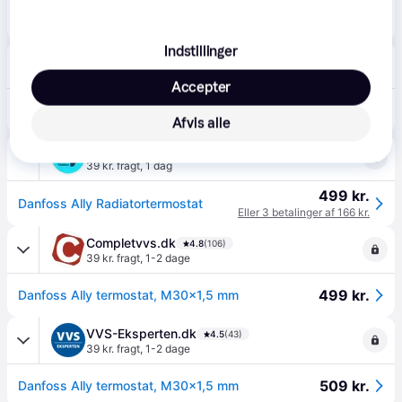
529 kr.
Danfoss Ally Radiator Termostat
Eller 3 betalinger af 176 kr.
Indstillinger
CS MEGASTORE
4.5
(1861)
39 kr. fragt
,
1-2 dage
Accepter
498 kr.
(ComputerSalg) Danfoss Ally Smart Radiatortermostat - Adapter: RAV, RA, RAVL og M30
Eller 3 betalinger af 166 kr.
Afvis alle
AV-Cables
39 kr. fragt
,
1 dag
499 kr.
Danfoss Ally Radiatortermostat
Eller 3 betalinger af 166 kr.
Completvvs.dk
4.8
(106)
39 kr. fragt
,
1-2 dage
499 kr.
Danfoss Ally termostat, M30x1,5 mm
VVS-Eksperten.dk
4.5
(43)
39 kr. fragt
,
1-2 dage
509 kr.
Danfoss Ally termostat, M30x1,5 mm