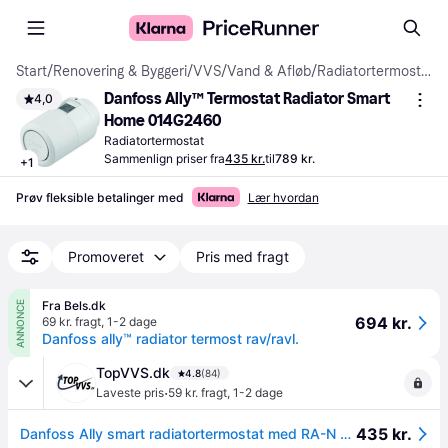
Start
/
Renovering & Byggeri
/
VVS
/
Vand & Afløb
/
Radiatortermostater
Danfoss Ally™ Termostat Radiator Smart 
4,0
Home 014G2460
Radiatortermostat
Sammenlign priser fra
435 kr.
til
789 kr.
+
1
Prøv fleksible betalinger med
Lær hvordan
Promoveret
Pris med fragt
Fra Bels.dk
ANNONCE
694 kr.
69 kr. fragt
,
1-2 dage
Danfoss ally™ radiator termost rav/ravl.
TopVVS.dk
4.8
(84)
·
Laveste pris
59 kr. fragt
,
1-2 dage
435 kr.
Danfoss Ally smart radiatortermostat med RA-N + M30 + RAV og RAVL adapter