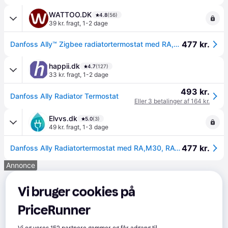
WATTOO.DK
4.8
(56)
39 kr. fragt
,
1-2 dage
477 kr.
Danfoss Ally™ Zigbee radiatortermostat med RA,M30, RAV og RAVL adapter
happii.dk
4.7
(127)
33 kr. fragt
,
1-2 dage
493 kr.
Danfoss Ally Radiator Termostat
Eller 3 betalinger af 164 kr.
Elvvs.dk
5.0
(3)
49 kr. fragt
,
1-3 dage
477 kr.
Danfoss Ally Radiatortermostat med RA,M30, RAV og RAVL adapter
Annonce
Vi bruger cookies på
PriceRunner