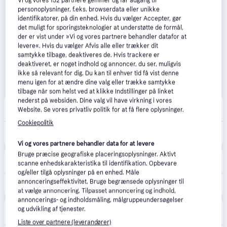
Vi og vores
152
partnere gemmer og får adgang til
personoplysninger, f.eks. browserdata eller unikke
identifikatorer, på din enhed. Hvis du vælger Accepter, gør
det muligt for sporingsteknologier at understøtte de formål,
der er vist under »Vi og vores partnere behandler datafor at
levere«. Hvis du vælger Afvis alle eller trækker dit
samtykke tilbage, deaktiveres de. Hvis trackere er
deaktiveret, er noget indhold og annoncer, du ser, muligvis
ikke så relevant for dig. Du kan til enhver tid få vist denne
menu igen for at ændre dine valg eller trække samtykke
tilbage når som helst ved at klikke Indstillinger på linket
nederst på websiden. Dine valg vil have virkning i vores
Proshop.dk
4.8
(1286)
Website. Se vores privatliv politik for at få flere oplysninger.
39 kr. fragt
,
1-2 dage
Cookiepolitik
488 kr.
Danfoss Ally Radiator Termostat
Eller 3 betalinger af 163 kr.
Vi og vores partnere behandler data for at levere
Bruge præcise geografiske placeringsoplysninger. Aktivt
Lavprisvvs.dk
4.6
(174)
scanne enhedskarakteristika til identifikation. Opbevare
39 kr. fragt
,
1-2 dage
og/eller tilgå oplysninger på en enhed. Måle
annonceringseffektivitet. Bruge begrænsede oplysninger til
488 kr.
Danfoss Ally termostat, M30x1,5 mm
at vælge annoncering. Tilpasset annoncering og indhold,
annoncerings- og indholdsmåling, målgruppeundersøgelser
Merlin
4.7
(162)
og udvikling af tjenester.
Fri fragt
,
1-2 dage
Liste over partnere (leverandører)