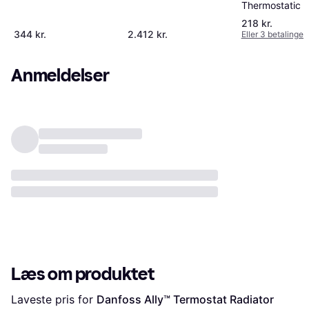
Thermostatic R
Valve
218 kr.
344 kr.
2.412 kr.
Eller 3 betalinger 
Anmeldelser
Læs om produktet
Laveste pris for 
Danfoss Ally™ Termostat Radiator 