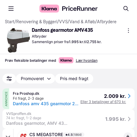
Start
/
Renovering & Byggeri
/
VVS
/
Vand & Afløb
/
Afbrydere
Danfoss gearmotor AMV435
Afbryder
Sammenlign priser fra
1.995 kr.
til
2.755 kr.
Prøv fleksible betalinger med
Lær hvordan
Promoveret
Pris med fragt
Fra Proshop.dk
ANNONCE
2.009 kr.
Fri fragt
,
2-3 dage
Eller 3 betalinger af 670 kr.
Danfoss amv 435 gearmotor 230v
VVSproffen.dk
74 kr. fragt
,
1-2 dage
1.995 kr.
Danfoss gearmotor, AMV 435, 230 V.
CS MEGASTORE
4.5
(1864)