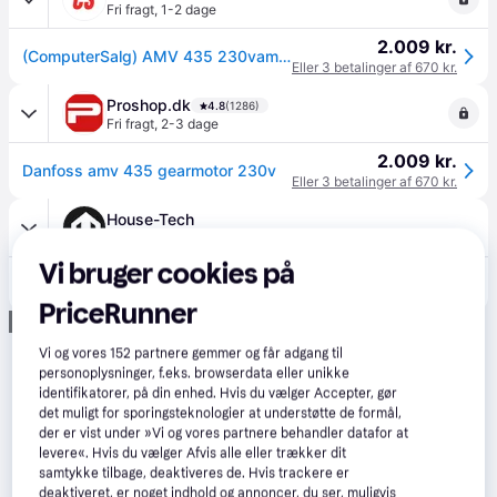
Fri fragt
,
1-2 dage
2.009 kr.
(ComputerSalg) AMV 435 230vamv 435 230v 7,5-15s/mm 20mm 400n actuator
Eller 3 betalinger af 670 kr.
Proshop.dk
4.8
(1286)
Fri fragt
,
2-3 dage
2.009 kr.
Danfoss amv 435 gearmotor 230v
Eller 3 betalinger af 670 kr.
House-Tech
49 kr. fragt
,
1-2 dage
Vi bruger cookies på
2.079 kr.
Danfoss Danfoss AMV 435 Gearmotor 230V for zone- og sædeventiler 1 STK
PriceRunner
Annonce
Vi og vores
152
partnere gemmer og får adgang til
personoplysninger, f.eks. browserdata eller unikke
identifikatorer, på din enhed. Hvis du vælger Accepter, gør
det muligt for sporingsteknologier at understøtte de formål,
der er vist under »Vi og vores partnere behandler datafor at
levere«. Hvis du vælger Afvis alle eller trækker dit
samtykke tilbage, deaktiveres de. Hvis trackere er
deaktiveret, er noget indhold og annoncer, du ser, muligvis