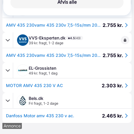
Afvis alle
BilligVVS
4.6
(55)
39 kr. fragt
,
1-2 dage
2.755 kr.
AMV 435 230vamv 435 230v 7,5-15s/mm 20mm 400n actuator
VVS-Eksperten.dk
4.5
(43)
39 kr. fragt
,
1-2 dage
2.755 kr.
AMV 435 230vamv 435 230v 7,5-15s/mm 20mm 400n actuator
EL-Grossisten
49 kr. fragt
,
1 dag
2.303 kr.
MOTOR AMV 435 230 V AC
Bels.dk
Fri fragt
,
1-2 dage
2.465 kr.
Danfoss Motor amv 435 230 v ac.
Annonce