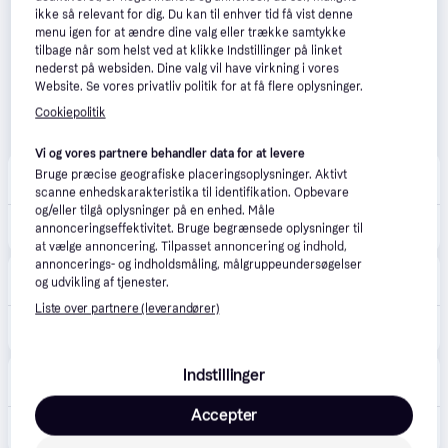
ikke så relevant for dig. Du kan til enhver tid få vist denne
menu igen for at ændre dine valg eller trække samtykke
tilbage når som helst ved at klikke Indstillinger på linket
nederst på websiden. Dine valg vil have virkning i vores
Website. Se vores privatliv politik for at få flere oplysninger.
Cookiepolitik
Vi og vores partnere behandler data for at levere
Completvvs.dk
4.8
(106)
Bruge præcise geografiske placeringsoplysninger. Aktivt
39 kr. fragt
,
1-2 dage
scanne enhedskarakteristika til identifikation. Opbevare
og/eller tilgå oplysninger på en enhed. Måle
2.169 kr.
AMV 435 230vamv 435 230v 7,5-15s/mm 20mm 400n actuator
annonceringseffektivitet. Bruge begrænsede oplysninger til
at vælge annoncering. Tilpasset annoncering og indhold,
annoncerings- og indholdsmåling, målgruppeundersøgelser
Elvvs.dk
5.0
(3)
og udvikling af tjenester.
29 kr. fragt
,
1-3 dage
Liste over partnere (leverandører)
2.273 kr.
Danfoss aktuator AMV15 230V
Lavprisvvs.dk
Indstillinger
4.6
(174)
39 kr. fragt
,
1-2 dage
Accepter
2.755 kr.
AMV 435 230vamv 435 230v 7,5-15s/mm 20mm 400n actuator