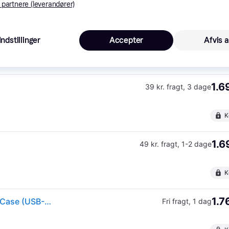
Apple autoriseret
Købsgaranti
Gyldig ind
 partnere (leverandører)
1.5
·
1.995 kr.
Laveste pris
49 kr. fragt
,
1-2 dage
Indstillinger
Accepter
Afvis a
Apple autoriseret
K
1.6
39 kr. fragt
,
3 dage
K
1.6
49 kr. fragt
,
1-2 dage
K
1.7
Apple AirPods Pro 3rd Gen. with MagSafe Charging Case (USB-C) - White
Fri fragt
,
1 dag