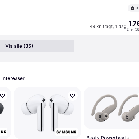
K
1.7
49 kr. fragt
,
1 dag
Eller 5
Vis alle (35)
 interesser.
Beats Powerbeats