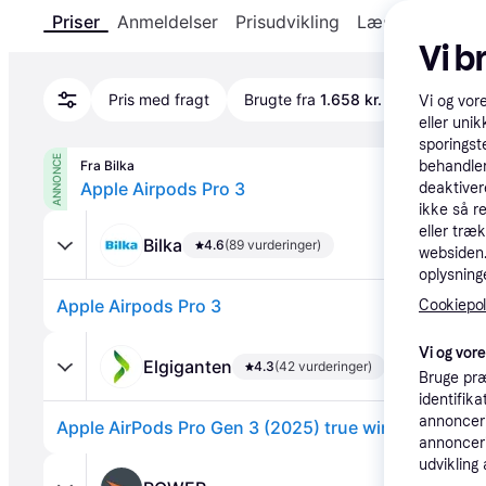
Priser
Anmeldelser
Prisudvikling
Læs om produk
Vi b
Pris med fragt
Brugte fra
1.658 kr.
Apple aut
Vi og vor
eller unik
sporingst
ANNONCE
Fra Bilka
behandler
Apple Airpods Pro 3
deaktiver
ikke så r
eller træ
Bilka
4.6
(89 vurderinger)
websiden. 
oplysninge
Apple Airpods Pro 3
Cookiepoli
Vi og vor
Elgiganten
4.3
(42 vurderinger)
Bruge præ
identifik
annonceri
annonceri
udvikling 