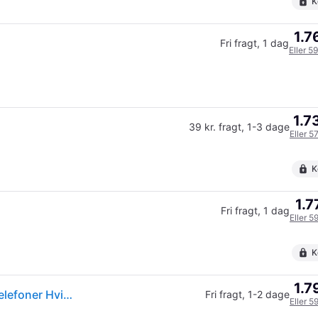
K
1.7
Fri fragt
,
1 dag
Eller 5
1.7
39 kr. fragt
,
1-3 dage
Eller 5
K
1.7
Fri fragt
,
1 dag
Eller 5
K
1.7
Apple AirPods Pro 3. gen (2025) Ægte trådløse øretelefoner Hvid --> På lager, levering hos dig 08-08-2026
Fri fragt
,
1-2 dage
Eller 5