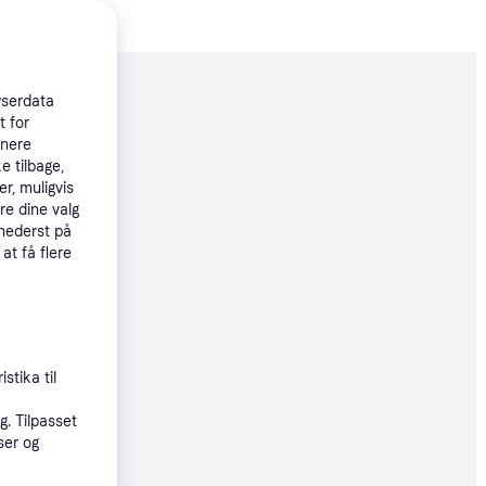
moveret
wserdata
t for
tnere
e tilbage,
99 kr.
r, muligvis
re dine valg
 nederst på
øbsgaranti
 at få flere
99 kr.
øbsgaranti
stika til
. Tilpasset
99 kr.
ser og