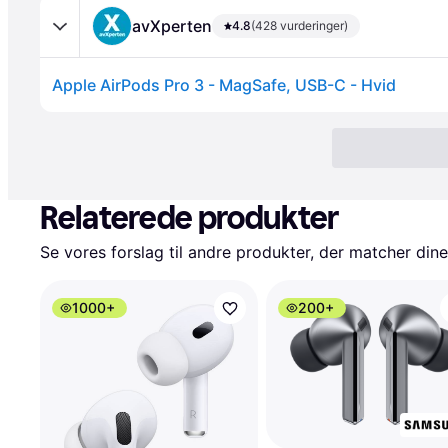
avXperten
4.8
(428 vurderinger)
Apple AirPods Pro 3 - MagSafe, USB-C - Hvid
Relaterede produkter
Se vores forslag til andre produkter, der matcher dine
1000+
200+