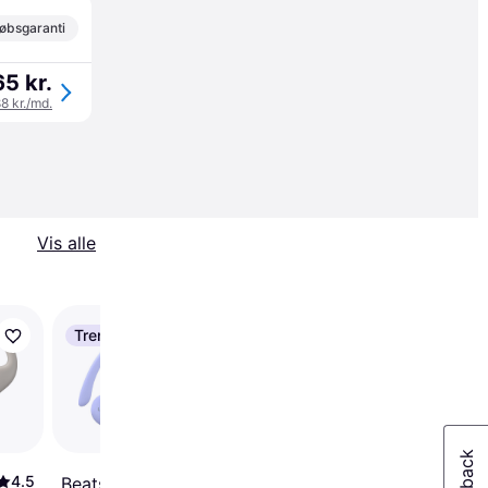
øbsgaranti
65 kr.
88 kr./md.
Vis alle
Trender
Trender
Jabra Evolve2 Buds
USB-A UC With
wireless charging pad
4.5
4.5
Beats Powerbeats