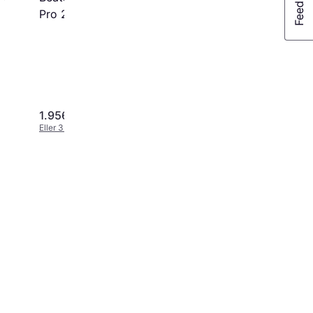
Pro 2 Hyper Purple
1.956 kr.
2.009 kr.
Eller 3 betalinger af 652 kr.