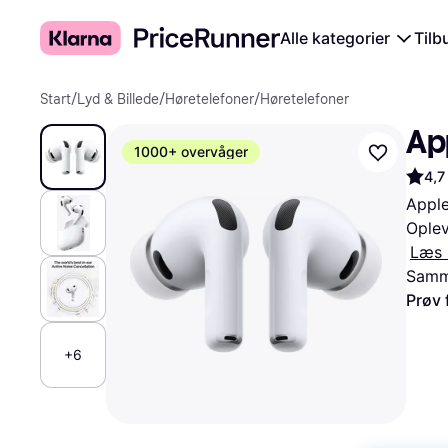
Alle kategorier
Tilb
Start
/
Lyd & Billede
/
Høretelefoner
/
Høretelefoner
Ap
1000+ overvåger
4,7
Apple
Oplev
Læs 
Samme
Prøv 
+6