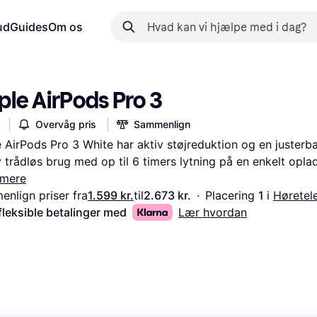
ud
Guides
Om os
ple AirPods Pro 3
Overvåg pris
Sammenlign
 AirPods Pro 3 White har aktiv støjreduktion og en justerba
 trådløs brug med op til 6 timers lytning på en enkelt opla
mere
nlign priser fra
1.599 kr.
til
2.673 kr.
·
Placering 
1 
i 
Høretel
fleksible betalinger med
Lær hvordan