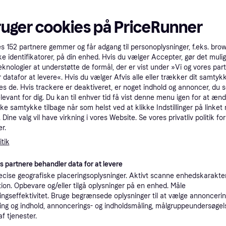
tet
Specifikationer
ruger cookies på PriceRunner
oriseret
Pro
es
152
partnere gemmer og får adgang til personoplysninger, f.eks. bro
ke identifikatorer, på din enhed. Hvis du vælger Accepter, gør det mulig
eknologier at understøtte de formål, der er vist under »Vi og vores par
 datafor at levere«. Hvis du vælger Afvis alle eller trækker dit samtykk
1.5
39 kr. fragt
,
3 dage
es de. Hvis trackere er deaktiveret, er noget indhold og annoncer, du se
elevant for dig. Du kan til enhver tid få vist denne menu igen for at ænd
kke samtykke tilbage når som helst ved at klikke Indstillinger på linket
Apple autoriseret
K
Dine valg vil have virkning i vores Website. Se vores privatliv politik for
r.
1.5
·
tik
Laveste pris
39 kr. fragt
,
3 dage
es partnere behandler data for at levere
Apple autoriseret
K
cise geografiske placeringsoplysninger. Aktivt scanne enhedskarakteri
ation. Opbevare og/eller tilgå oplysninger på en enhed. Måle
ngseffektivitet. Bruge begrænsede oplysninger til at vælge annoncering
1.5
Apple AirPods Pro Gen 3 (2025) true wireless høretelefoner - Begrænset antal
·
Laveste pris
49 kr. fragt
,
1-2 dage
ng og indhold, annoncerings- og indholdsmåling, målgruppeundersøgel
af tjenester.