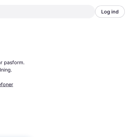
Log ind
Annonce
Annonce
r pasform. 
dning.
efoner