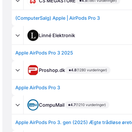
CS MEGASTORE
4.5
(1861 vurderinger)
(ComputerSalg) Apple | AirPods Pro 3
Linné Elektronik
Apple AirPods Pro 3 2025
Annonce
Proshop.dk
4.8
(1280 vurderinger)
Apple AirPods Pro 3
CompuMail
4.7
(1210 vurderinger)