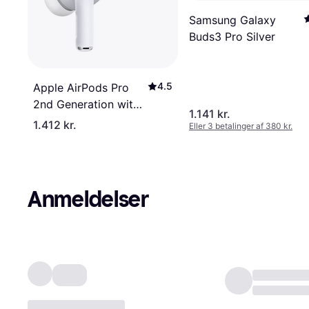
Samsung Galaxy
Buds3 Pro Silver
4.5
Apple AirPods Pro
2nd Generation with
1.141 kr.
MagSafe Charging
1.412 kr.
Eller 3 betalinger af 380 kr.
Case (USB-C)
Anmeldelser