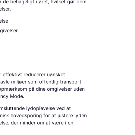
de behageligt i øret, hvilket gør dem
lser.
else
givelser
r effektivt reducerer uønsket
avle miljøer som offentlig transport
e opmærksom på dine omgivelser uden
rency Mode.
omsluttende lydoplevelse ved at
isk hovedsporing for at justere lyden
lse, der minder om at være i en