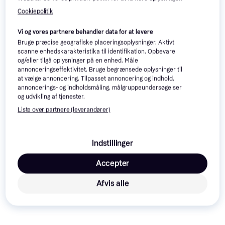
Trender
Cookiepolitik
Vi og vores partnere behandler data for at levere
Bruge præcise geografiske placeringsoplysninger. Aktivt
scanne enhedskarakteristika til identifikation. Opbevare
og/eller tilgå oplysninger på en enhed. Måle
annonceringseffektivitet. Bruge begrænsede oplysninger til
at vælge annoncering. Tilpasset annoncering og indhold,
annoncerings- og indholdsmåling, målgruppeundersøgelser
og udvikling af tjenester.
Cozze Pizzasten 34.5x34.5
Liste over partnere (leverandører)
cm Bagesten
Cozze Pizzasten Til 13 Inch
Bagesten
Pizzaovn Bagesten
Bagesten
Indstillinger
499 kr.
200 kr.
3 butikker
5 butikker
Accepter
Trender
-32 kr.
Afvis alle