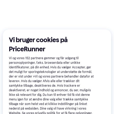
Vi bruger cookies på
50+
PriceRunner
Vi og vores
152
partnere gemmer og får adgang til
personoplysninger, f.eks. browserdata eller unikke
identifikatorer, på din enhed. Hvis du vælger Accepter, gør
det muligt for sporingsteknologier at understøtte de formål,
der er vist under »Vi og vores partnere behandler datafor at
Cozze Gas 17" med Roterbar
levere«. Hvis du vælger Afvis alle eller trækker dit
Salling Pizzasten I Cordierit
samtykke tilbage, deaktiveres de. Hvis trackere er
Sten
På Lager I Varehus Bagesten
deaktiveret, er noget indhold og annoncer, du ser, muligvis
Pizzaovn
Bagesten
ikke så relevant for dig. Du kan til enhver tid få vist denne
1.999 kr.
99 kr.
menu igen for at ændre dine valg eller trække samtykke
4 butikker
2 butikker
tilbage når som helst ved at klikke Indstillinger på linket
nederst på websiden. Dine valg vil have virkning i vores
Website. Se vores privatliv politik for at få flere oplysninger.