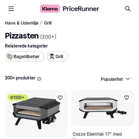
∕
Have & Udemiljø
Grill
Pizzasten
(
200+
)
Relaterede kategorier
Bagetilbehør
Grill
200+ produkter
Popularitet
100+
Cozze Elektrisk 17" med