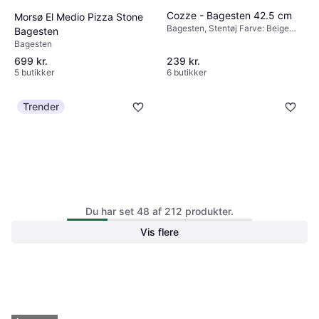
Cozze - Bagesten 42.5 cm
Morsø El Medio Pizza Stone
Bagesten, Stentøj Farve: Beige
Bagesten
Vægt: 3550 g
Bagesten
699 kr.
239 kr.
5 butikker
6 butikker
Trender
Mareld - Bagesten 40 cm
Siemens Oven Tray
Du har set 48 af 212 produkter.
Bagesten, Opvask i hånden Farve:
HZ327000 Bagesten
Grå Vægt: 3300 g
Vis flere
Bagesten, Metal, Træ Farve: Brun,
Sort
763 kr.
249 kr.
Eller 3 betalinger af 254 kr.
2 butikker
7 butikker