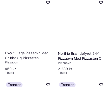
Cwy 2-Lags Pizzaovn Med
Northio Brændefyret 2-i-1
Grillrist Og Pizzasten
Pizzaovn Med Pizzasten Og
Pizzaovn
Pizzaovn
Pizzaspade
959 kr.
2.289 kr.
1 butik
1 butik
Trender
Trender