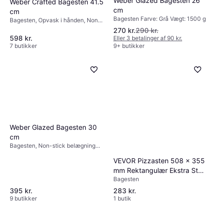
Weber Glazed Bagesten 26
Weber Crafted Bagesten 41.5
cm
cm
Bagesten Farve: Grå Vægt: 1500 g
Bagesten, Opvask i hånden, Non-
stick belægning Farve: Grå
270 kr.
290 kr.
598 kr.
Eller 3 betalinger af 90 kr.
7 butikker
9+ butikker
Weber Glazed Bagesten 30
cm
Bagesten, Non-stick belægning
Farve: Grå
VEVOR Pizzasten 508 x 355
mm Rektangulær Ekstra Stor
Bagesten
508 x 355 mm Bagesten
395 kr.
283 kr.
9 butikker
1 butik