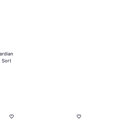
ardian
y Sort
Roeckl Roeck Gr
Ridehandsker - 
299 kr.