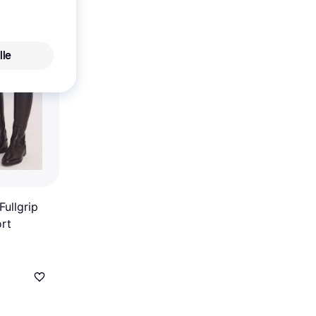
lle
ullgrip
rt