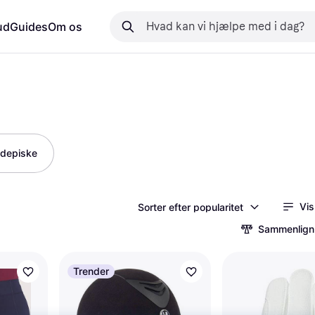
ud
Guides
Om os
idepiske
Vis
Sorter efter popularitet
Sammenlign
Trender