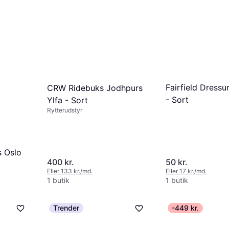
339 kr.
9 butikker
Fairfield Dressu
CRW Ridebuks Jodhpurs
- Sort
Ylfa - Sort
Rytterudstyr
s Oslo
400 kr.
50 kr.
Eller 133 kr./md.
Eller 17 kr./md.
1 butik
1 butik
Trender
-449 kr.