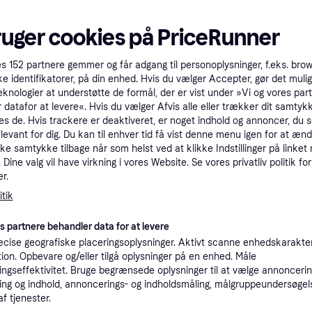
ruger cookies på PriceRunner
es
152
partnere gemmer og får adgang til personoplysninger, f.eks. bro
ke identifikatorer, på din enhed. Hvis du vælger Accepter, gør det mulig
eknologier at understøtte de formål, der er vist under »Vi og vores par
 datafor at levere«. Hvis du vælger Afvis alle eller trækker dit samtykk
Onek Defender Elegance
es de. Hvis trackere er deaktiveret, er noget indhold og annoncer, du se
Chamude Glitter - Black
elevant for dig. Du kan til enhver tid få vist denne menu igen for at ænd
kke samtykke tilbage når som helst ved at klikke Indstillinger på linket
Dine valg vil have virkning i vores Website. Se vores privatliv politik for
r.
tik
lgrip
175 kr.
ine
es partnere behandler data for at levere
4 butikker
cise geografiske placeringsoplysninger. Aktivt scanne enhedskarakteri
ation. Opbevare og/eller tilgå oplysninger på en enhed. Måle
Roeckl ROECKL
ngseffektivitet. Bruge begrænsede oplysninger til at vælge annoncering
ridehandsker "R
ng og indhold, annoncerings- og indholdsmåling, målgruppeundersøgel
Rytterudstyr
hvid
af tjenester.
299 kr.