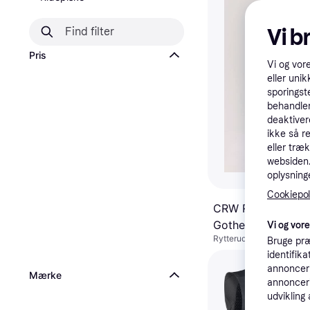
Vi b
Pris
Vi og vor
eller unik
sporingst
behandler
deaktiver
ikke så r
eller træ
websiden. 
oplysninge
Cookiepoli
CRW Ridetights Ful
Gothenburg - Mar
Vi og vor
Rytterudstyr
Bruge præ
identifik
249 kr.
annonceri
Eller 83 kr./md.
Mærke
1 butik
annonceri
udvikling 