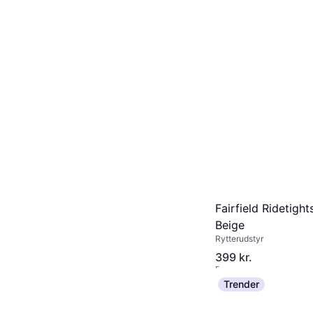
Fairfield Ridetight
Beige
Rytterudstyr
399 kr.
Eller 133 kr./md.
1 butik
Trender