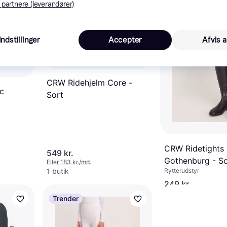
 partnere (leverandører)
9+ butikker
Indstillinger
Accepter
Afvis a
CRW Ridehjelm Core -
ic
Sort
Sort
CRW Ridetights F
549 kr.
Gothenburg - So
Eller 183 kr./md.
1 butik
Rytterudstyr
249 kr.
Eller 83 kr./md.
Trender
1 butik