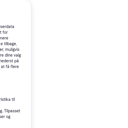
wserdata
t for
tnere
e tilbage,
r, muligvis
re dine valg
 nederst på
 at få flere
stika til
. Tilpasset
oeck Grip"
ser og