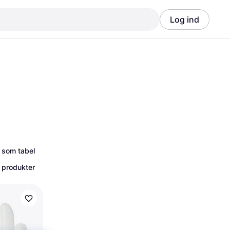
Log ind
Annonce
Annonce
 som tabel
 produkter