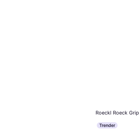
Roeckl Roeck Grip
Ridehandsker - M
Trender
299 kr.
9+ butikker