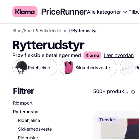
Alle kategorier
Tilb
Start
/
Sport & Fritid
/
Ridesport
/
Rytterudstyr
Rytterudstyr
Prøv fleksible betalinger med
Lær hvordan
Ridehjelme
Sikkerhedsveste
R
Filtrer
500+ produkter
Ridesport
Rytterudstyr
Trender
Ridehjelme
Sikkerhedsveste
Ridepiske