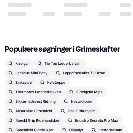
Populære søgninger i Grimeskafter
Kiselgur
Tip Top Læderbalsam
Lemieux Mini Pony
Loppefrøskaller Til Heste
Zinksalve
Køletæppe
Thermatex Lændedækken
Ridehjelm Mips
Sikkerhedsvest Ridning
Hesteklipper
Absorbine Ultrashield
One K Ridehjelm
Roeckl Grip Ridehandsker
Equistro Secreta Pro Max
Samshield Ridebukser
Hippolyt
Læderbalsam