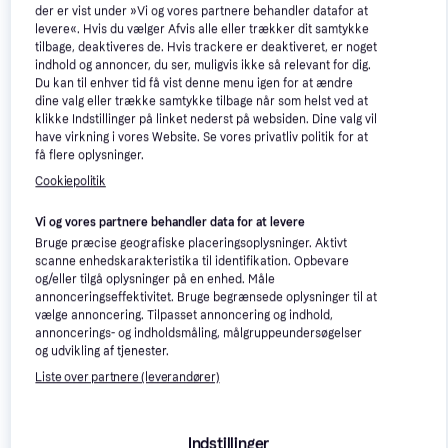
der er vist under »Vi og vores partnere behandler datafor at
3 butikker
levere«. Hvis du vælger Afvis alle eller trækker dit samtykke
179 kr.
tilbage, deaktiveres de. Hvis trackere er deaktiveret, er noget
4 butikker
indhold og annoncer, du ser, muligvis ikke så relevant for dig.
Du kan til enhver tid få vist denne menu igen for at ændre
dine valg eller trække samtykke tilbage når som helst ved at
klikke Indstillinger på linket nederst på websiden. Dine valg vil
have virkning i vores Website. Se vores privatliv politik for at
få flere oplysninger.
Cookiepolitik
Fenriz Webbing Dressur
Vi og vores partnere behandler data for at levere
Grimeskaft
Bruge præcise geografiske placeringsoplysninger. Aktivt
scanne enhedskarakteristika til identifikation. Opbevare
og/eller tilgå oplysninger på en enhed. Måle
annonceringseffektivitet. Bruge begrænsede oplysninger til at
Kæphestegrimeskaft Delight
vælge annoncering. Tilpasset annoncering og indhold,
Hööks - Lilla
annoncerings- og indholdsmåling, målgruppeundersøgelser
Grimeskaft
og udvikling af tjenester.
50 kr.
169 kr.
Liste over partnere (leverandører)
Ikke på lager
3 butikker
Annonce
Indstillinger