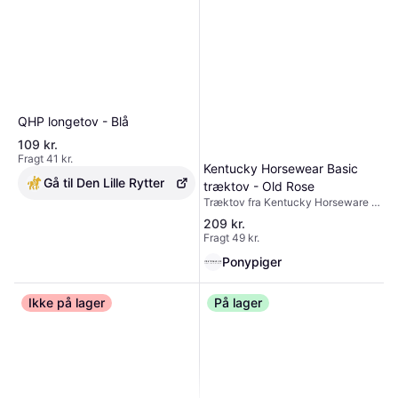
QHP longetov - Blå
109 kr.
Fragt 41 kr.
Kentucky Horsewear Basic
Gå til Den Lille Rytter
træktov - Old Rose
Træktov fra Kentucky Horseware i
blød rundflettet nylon. Brug
209 kr.
træktovet i stalden, under transport
Fragt 49 kr.
eller hvor som helst din hest skal
fastgøres. Key features: -
Ponypiger
Karabinhage i høj kvalitet, der er
nemt at åbne - Meget bløtd for et
Ikke på lager
behageligt greb - L
På lager