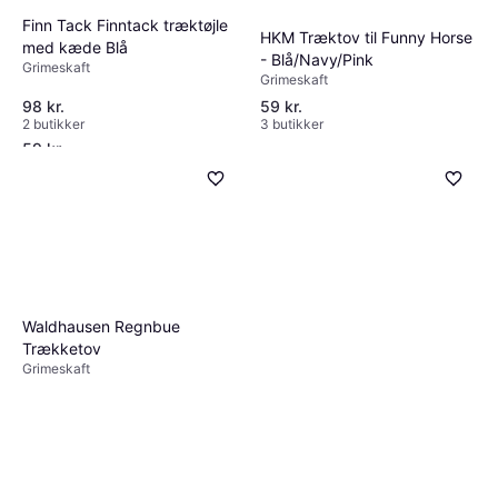
Finn Tack Finntack træktøjle
HKM Træktov til Funny Horse
med kæde Blå
- Blå/Navy/Pink
Grimeskaft
Horse Guard HorseGuard
Grimeskaft
Grimeskaft, meter
98 kr.
59 kr.
Grimeskaft
2 butikker
3 butikker
59 kr.
4 butikker
Waldhausen Regnbue
Trækketov
Grimeskaft