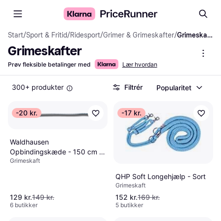
Start
/
Sport & Fritid
/
Ridesport
/
Grimer & Grimeskafter
/
Grimeskafter
Grimeskafter
Prøv fleksible betalinger med
Lær hvordan
300+ produkter
Filtrér
Popularitet
-20 kr.
-17 kr.
Waldhausen
Opbindingskæde - 150 cm -
Grimeskaft
Sølv
QHP Soft Longehjælp - Sort
Grimeskaft
129 kr.
149 kr.
152 kr.
169 kr.
6 butikker
5 butikker