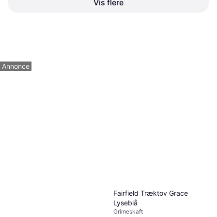
Vis flere
69 kr.
1 butik
1
2
3
Annonce
Fairfield Træktov Grace
Lyseblå
Grimeskaft