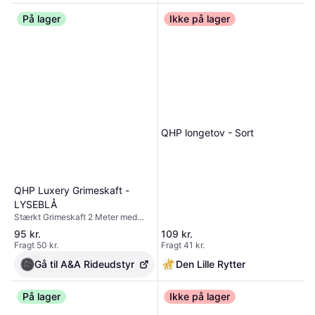
På lager
Ikke på lager
QHP longetov - Sort
QHP Luxery Grimeskaft -
LYSEBLÅ
Stærkt Grimeskaft 2 Meter med
Kraftig Karabinhage Dette kraftige
95 kr.
109 kr.
grimeskaft er lavet i tykt, syntetisk
Fragt 50 kr.
Fragt 41 kr.
reb med en glat overflade og fås i
flere farver. Grimeskaftet er
Gå til A&A Rideudstyr
Den Lille Rytter
udstyret med en kraftig musketon-
karabinhage i høj kvalitet, som
sikrer nem og sikker
På lager
Ikke på lager