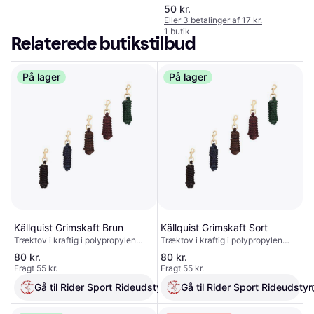
50 kr.
Eller 3 betalinger af 17 kr.
1 butik
Relaterede butikstilbud
På lager
På lager
Källquist Grimskaft Brun
Källquist Grimskaft Sort
Træktov i kraftig i polypropylen
Træktov i kraftig i polypropylen
med kraftig Guldfarvet karabinhage
med kraftig Guldfarvet karabinhage
80 kr.
80 kr.
. Længde : 3 meter
. Længde : 3 meter
Fragt 55 kr.
Fragt 55 kr.
Gå til Rider Sport Rideudstyr
Gå til Rider Sport Rideudstyr