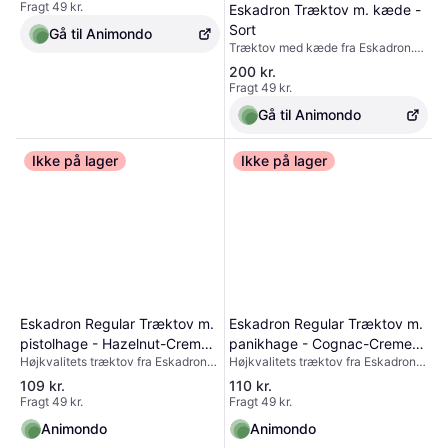
Fragt 49 kr.
Eskadron Træktov m. kæde -
Længde: 2 m- Individuelt mærket
Sort
med navneskilt Materiale:100%
Gå til Animondo
POLYPROPYLEN
Træktov med kæde fra Eskadron.
Dette træktov er praktisk, hvis du
200 kr.
har brug for en ekstra sikkerhed,
Fragt 49 kr.
når du trækker din hest. Træktovet
er udformet med en 70 cm. lang
Gå til Animondo
messingkæde i den ene ende og en
håndrem i den anden ende.
Ikke på lager
Rivesikkert polypropylengarn 70
Ikke på lager
cm messing kæde Karabinhage
Håndrem Materiale: 8% POLYAMID,
92% PVC Farve: Sort, Mørkebrun,
Navy, Blackberry
Eskadron Regular Træktov m.
Eskadron Regular Træktov m.
pistolhage - Hazelnut-Creme-
panikhage - Cognac-Creme-
Højkvalitets træktov fra Eskadron-
Højkvalitets træktov fra Eskadron-
Darkbrown
Navy
Forniklet ppistolhage- Flettet og
Forniklet panikhage- Flettet og
109 kr.
110 kr.
rivesikkert polypropylengarn-
rivesikkert polypropylengarn-
Fragt 49 kr.
Fragt 49 kr.
Længde: 2 m- Individuelt mærket
Længde: 2 m- Individuelt mærket
med navneskilt Materiale:100%
med navneskilt Materiale:100%
Animondo
Animondo
POLYPROPYLEN
POLYPROPYLEN