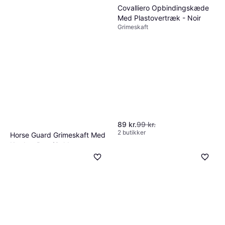
Covalliero Opbindingskæde
Med Plastovertræk - Noir
Grimeskaft
89 kr.
99 kr.
2 butikker
Horse Guard Grimeskaft Med
Kæde - Brun/Guld
Grimeskaft
79 kr.
3 butikker