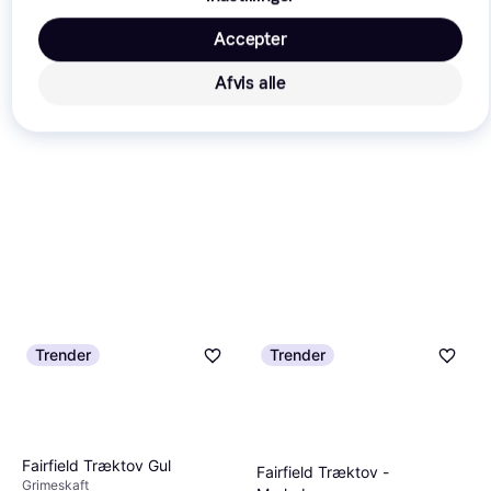
Accepter
Afvis alle
Kentucky Horsewear
træktov, Emerald Green
Grimeskaft
unisex
209 kr.
3 butikker
Trender
Trender
Fairfield Træktov Gul
Fairfield Træktov -
Grimeskaft