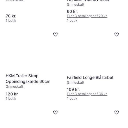
Grimeskaft
Grimeskaft
120 kr.
60 kr.
2 butikker
70 kr.
Eller 3 betalinger af 20 kr.
1 butik
1 butik
HKM Trailer Strop
Fairfield Longe Blåstribet
Opbindingskæde 60cm
Grimeskaft
Grimeskaft
109 kr.
120 kr.
Eller 3 betalinger af 36 kr.
1 butik
1 butik