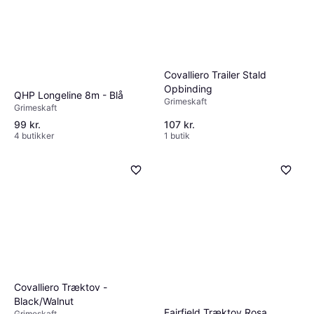
Covalliero Trailer Stald
Opbinding
QHP Longeline 8m - Blå
Grimeskaft
Grimeskaft
99 kr.
107 kr.
4 butikker
1 butik
Covalliero Træktov -
Horse Guard Træktov med
Black/Walnut
farvet karabinhage. Blå
Fairfield Træktov Rosa
Grimeskaft