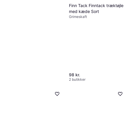
Finn Tack Finntack træktøjle
med kæde Sort
Grimeskaft
QHP Træktov Color Noir
Grimeskaft
37 kr.
3 butikker
98 kr.
2 butikker