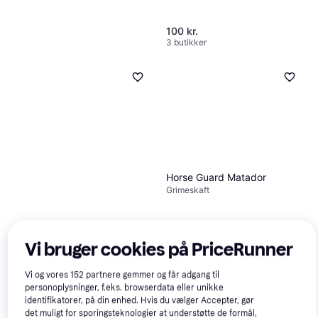
100 kr.
3 butikker
Horse Guard Matador
Grimeskaft
Vi bruger cookies på PriceRunner
Horse Guard Træktov Med
Vi og vores
152
partnere gemmer og får adgang til
Stålpistolhage 2 m -
personoplysninger, f.eks. browserdata eller unikke
Grimeskaft
Marineblå
identifikatorer, på din enhed. Hvis du vælger Accepter, gør
det muligt for sporingsteknologier at understøtte de formål,
29 kr.