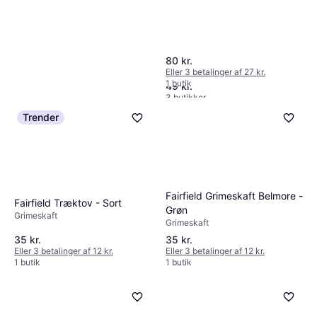
ELDORADO Træktov
80 kr.
Grimeskaft
Eller 3 betalinger af 27 kr.
1 butik
49 kr.
3 butikker
Trender
Fairfield Grimeskaft Belmore -
Fairfield Træktov - Sort
Grøn
Grimeskaft
Grimeskaft
35 kr.
35 kr.
Eller 3 betalinger af 12 kr.
Eller 3 betalinger af 12 kr.
1 butik
1 butik