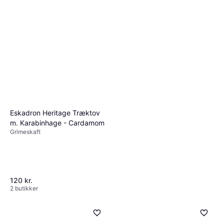
Eskadron Heritage Træktov
m. Karabinhage - Cardamom
QHP træktov
Grimeskaft
Grimeskaft
49 kr.
2 butikker
QHP træktov
Grimeskaft
42 kr.
120 kr.
3 butikker
2 butikker