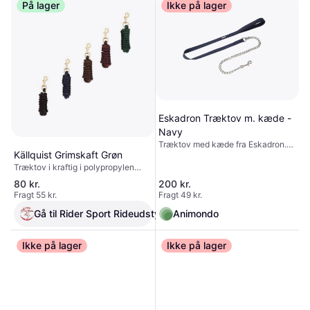
På lager
Ikke på lager
Eskadron Træktov m. kæde -
Navy
Træktov med kæde fra Eskadron.
Källquist Grimskaft Grøn
Dette træktov er praktisk, hvis du
har brug for en ekstra sikkerhed,
Træktov i kraftig i polypropylen
når du trækker din hest. Træktovet
med kraftig Guldfarvet karabinhage
80 kr.
200 kr.
er udformet med en 70 cm. lang
. Længde : 3 meter
Fragt 55 kr.
Fragt 49 kr.
messingkæde i den ene ende og en
håndrem i den anden ende.
Gå til Rider Sport Rideudstyr
Animondo
Rivesikkert polypropylengarn 70
cm messing kæde Karabinhage
Håndrem Materiale: 8% POLYAMID,
Ikke på lager
Ikke på lager
92% PVC Farve: Sort, Mørkebrun,
Navy, Blackberry