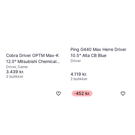
Ping G440 Max Herre Driver
10.5° Alta CB Blue
Cobra Driver OPTM Max-K
Driver
12.0° Mitsubishi Chemical
Driver, Dame
Vanquish 40
3.439 kr.
4.119 kr.
3 butikker
2 butikker
-452 kr.