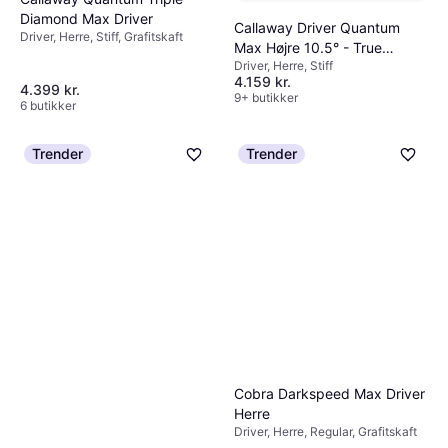
Diamond Max Driver
Callaway Driver Quantum
Driver, Herre, Stiff, Grafitskaft
Max Højre 10.5° - True
Driver, Herre, Stiff
Temper Project X Denali Frost
4.159 kr.
Silver 50 Stiff
4.399 kr.
9+ butikker
6 butikker
Trender
Trender
Cobra Darkspeed Max Driver
Herre
Driver, Herre, Regular, Grafitskaft