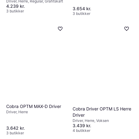
Driver, Herre, Regular, Grafitskaft
Temper Project X Denali Frost
4.239 kr.
Silver 50 Regular
3.654 kr.
3 butikker
3 butikker
Cobra OPTM MAX-D Driver
Cobra Driver OPTM LS Herre
Driver, Herre
Driver
Driver, Herre, Voksen
3.439 kr.
3.642 kr.
4 butikker
3 butikker