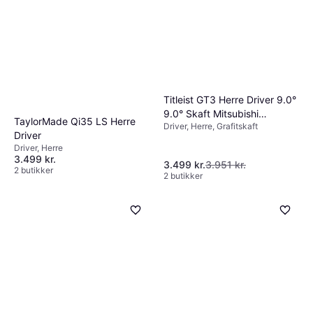
Titleist GT3 Herre Driver 9.0°
9.0° Skaft Mitsubishi
TaylorMade Qi35 LS Herre
Driver, Herre, Grafitskaft
Chemical Tensei 1K Black 65
Driver
Grafit
Driver, Herre
3.499 kr.
3.499 kr.
3.951 kr.
2 butikker
2 butikker