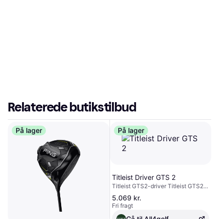
Relaterede butikstilbud
På lager
På lager
Titleist Driver GTS 2
Titleist GTS2-driver Titleist GTS2
Driver revolutionerer begrebet
5.069 kr.
fejltolerance – maksimal længde
Fri fragt
møder enestående stabilitet for
golfspillere, der forventer kraft og
Gå til All4golf