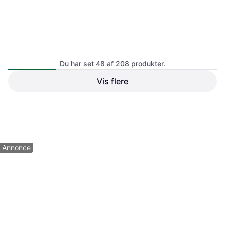
Du har set 48 af 208 produkter.
Vis flere
Ping G440 K Driver 9 Grader
Grafit Stiff Flex
Srixon ZXi Max Driver
Driver
Driver
3.583 kr.
4.560 kr.
2 butikker
2 butikker
1
2
3
...
5
Annonce