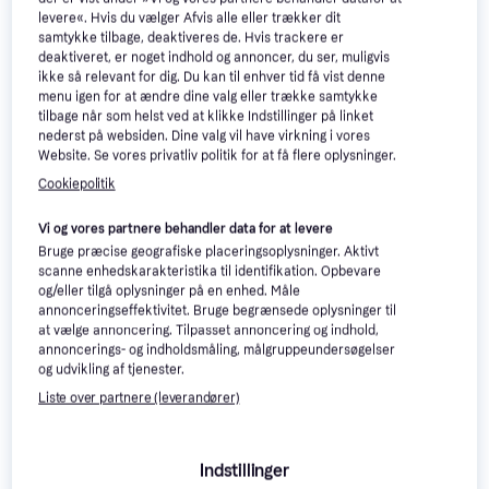
levere«. Hvis du vælger Afvis alle eller trækker dit
samtykke tilbage, deaktiveres de. Hvis trackere er
deaktiveret, er noget indhold og annoncer, du ser, muligvis
ikke så relevant for dig. Du kan til enhver tid få vist denne
menu igen for at ændre dine valg eller trække samtykke
tilbage når som helst ved at klikke Indstillinger på linket
nederst på websiden. Dine valg vil have virkning i vores
Website. Se vores privatliv politik for at få flere oplysninger.
Cookiepolitik
Vi og vores partnere behandler data for at levere
Wilson Dynapower Max 2025
Bruge præcise geografiske placeringsoplysninger. Aktivt
Driver
scanne enhedskarakteristika til identifikation. Opbevare
Driver, Herre, Grafitskaft
og/eller tilgå oplysninger på en enhed. Måle
TaylorMade R7 Quad Herre
annonceringseffektivitet. Bruge begrænsede oplysninger til
Mini Driver 13.5°
at vælge annoncering. Tilpasset annoncering og indhold,
Driver
annoncerings- og indholdsmåling, målgruppeundersøgelser
3.100 kr.
2.999 kr.
4 butikker
og udvikling af tjenester.
5 butikker
Liste over partnere (leverandører)
Trender
-500 kr.
Indstillinger