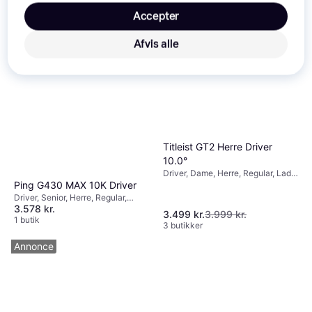
Accepter
Afvis alle
Titleist GT2 Herre Driver
10.0°
Driver, Dame, Herre, Regular, Lady,
Grafitskaft
Ping G430 MAX 10K Driver
Driver, Senior, Herre, Regular,
3.578 kr.
Senior, Stiff, Grafitskaft
3.499 kr.
3.999 kr.
1 butik
3 butikker
Annonce