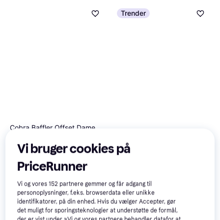
Trender
Cobra Baffler Offset Dame
Driver Ladies 15 Højre Grafit
Cobra OPTM LS Driver
Vi bruger cookies på
Driver, Dame
Driver, Herre
3.439 kr.
2.240 kr.
PriceRunner
5 butikker
4 butikker
Vi og vores
152
partnere gemmer og får adgang til
personoplysninger, f.eks. browserdata eller unikke
identifikatorer, på din enhed. Hvis du vælger Accepter, gør
det muligt for sporingsteknologier at understøtte de formål,
der er vist under »Vi og vores partnere behandler datafor at