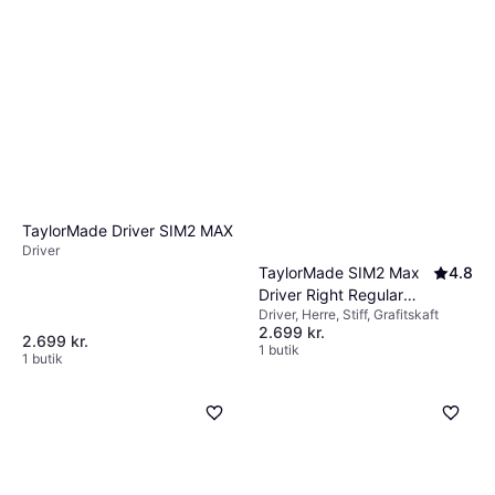
TaylorMade Driver SIM2 MAX
Driver
TaylorMade SIM2 Max
4.8
Driver Right Regular
Driver, Herre, Stiff, Grafitskaft
10.5
2.699 kr.
2.699 kr.
1 butik
1 butik