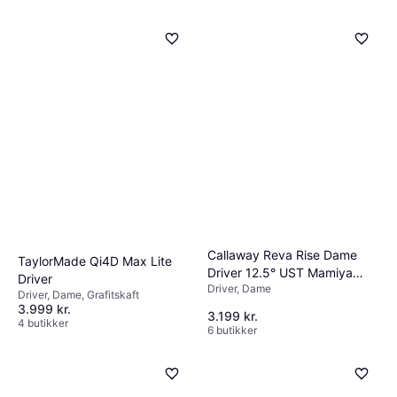
Callaway Reva Rise Dame
TaylorMade Qi4D Max Lite
Driver 12.5° UST Mamiya
Driver
Driver, Dame
LIN-Q LTE 40
Driver, Dame, Grafitskaft
3.999 kr.
3.199 kr.
4 butikker
6 butikker