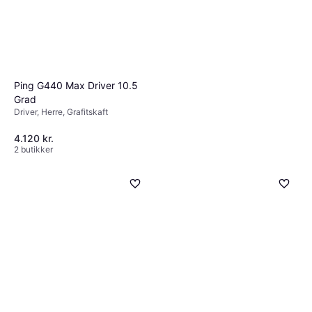
Ping G440 Max Driver 10.5
Grad
Driver, Herre, Grafitskaft
4.120 kr.
2 butikker
Titleist GT2 Herre Driver 11.0°
Skaft True Temper Project X
Driver, Herre, Grafitskaft
Denali Red 50
3.499 kr.
3.999 kr.
2 butikker