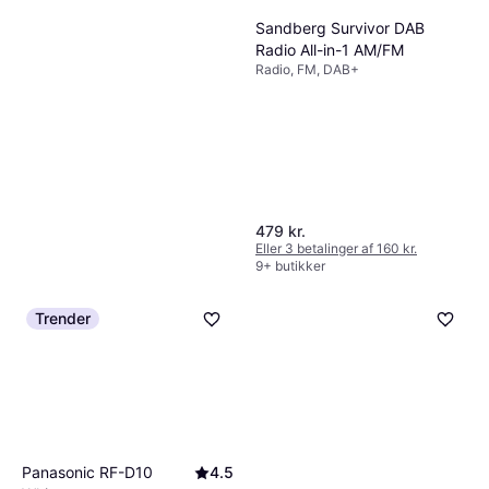
Sandberg Survivor DAB
Radio All-in-1 AM/FM
Radio, FM, DAB+
479 kr.
Eller 3 betalinger af 160 kr.
9+ butikker
Trender
Makita DMR115
5
Radio, FM, DAB+
1.761 kr.
Eller 3 betalinger af 587 kr.
9+ butikker
Panasonic RF-D10
4.5