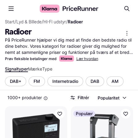
Start
/
Lyd & Billede
/
Hi-Fi udstyr
/
Radioer
Radioer
På PriceRunner hjælper vi dig med at finde den bedste radio til 
dine behov. Vores kategori for radioer giver dig mulighed for 
nemt at sammenligne priser og funktioner på tværs af et bredt 
udvalg. Brug vores nyttige kategorifiltre til at sortere efter 
Prøv fleksible betalinger med
Lær hvordan
mærke, pris, funktioner og meget mere. Filtrene gør det nemt 
Signaltyper
Mærke
Type
at finde præcis den radio, der passer til dine krav, uanset om 
du leder efter en simpel FM-radio eller en avanceret model med 
DAB+
FM
Internetradio
DAB
AM
DAB+ og Bluetooth. Læs brugeranmeldelser for at få indsigt i 
andres erfaringer og træffe den rigtige beslutning. Med vores 
service kan du være sikker på at finde en radio, der opfylder 
1000+ produkter
Filtrér
Popularitet
dine forventninger, til den bedste pris. Lad os guide dig 
gennem valget af din næste radio, så du får mest muligt ud af 
Populær
din lytteoplevelse.
Mere om radioer »