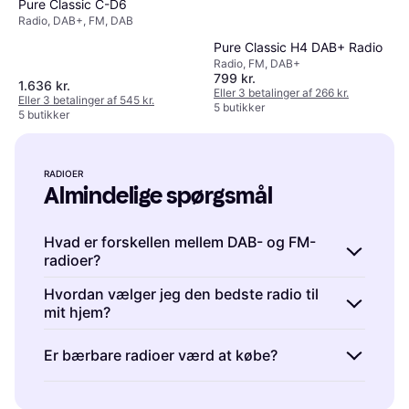
Pure Classic C-D6
Radio, DAB+, FM, DAB
Pure Classic H4 DAB+ Radio
Radio, FM, DAB+
799 kr.
1.636 kr.
Eller 3 betalinger af 266 kr.
Eller 3 betalinger af 545 kr.
5 butikker
5 butikker
RADIOER
Almindelige spørgsmål
Hvad er forskellen mellem DAB- og FM-
radioer?
Radioer er enheder, der modtager lydsignaler.
Hvordan vælger jeg den bedste radio til
mit hjem?
DAB-radioer bruger digital teknologi, mens
FM-radioer bruger analog teknologi. DAB
Radioer er tilgængelige i mange typer og
Er bærbare radioer værd at købe?
tilbyder ofte bedre lydkvalitet og flere
størrelser. Overvej lydkvalitet, design og
kanaler. Overvej hvor du bor, da dækningen
funktioner som Bluetooth eller
Radioer er praktiske til brug på farten.
kan variere.