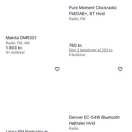
Pure Moment Clockradio
FM/DAB+, BT Hvid
Radio, FM
Makita DMR301
Radio, FM, AM
760 kr.
1.903 kr.
Eller 3 betalinger af 253 kr.
9+ butikker
6 butikker
Denver EC-54W Bluetooth
Højttaler Hvid
Radio
Lippa FM Nødradio m.