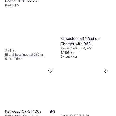
Bosch GPB 18V-2 C
Radio, FM
Milwaukee M12 Radio +
Charger with DAB+
Radio, DAB+, FM, AM
781 kr.
1.186 kr.
Eller 3 betalinger af 260 kr.
9+ butikker
9+ butikker
Kenwood CR-ST100S
3
Denver DAB-51B
Radio, RDS, FM, DAB+,