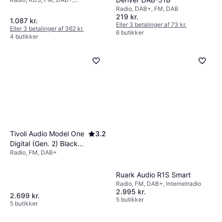
Internetradio
Radio, DAB+, FM, DAB
219 kr.
1.087 kr.
Eller 3 betalinger af 73 kr.
Eller 3 betalinger af 362 kr.
6 butikker
4 butikker
Tivoli Audio Model One
3.2
Digital (Gen. 2) Black
Radio, FM, DAB+
Ash/Black
Ruark Audio R1S Smart
Radio, FM, DAB+, Internetradio
2.995 kr.
2.699 kr.
5 butikker
5 butikker