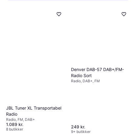
internetadgang. Tænk over hvor du vil placere
Bærbare radioer er lette og batteridrevne,
radioen, og hvilke funktioner der er vigtigst
hvilket gør dem ideelle til udendørs brug.
for dig.
Vælg en model med god batterilevetid og
robust design, især hvis du planlægger at
tage den med på ture.
Denver DAB-57 DAB+/FM-
Radio Sort
Radio, DAB+, FM
JBL Tuner XL Transportabel
Radio
Radio, FM, DAB+
1.089 kr.
249 kr.
8 butikker
9+ butikker