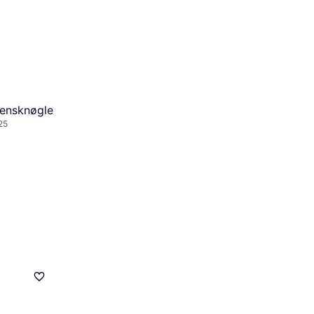
ensknøgle
25