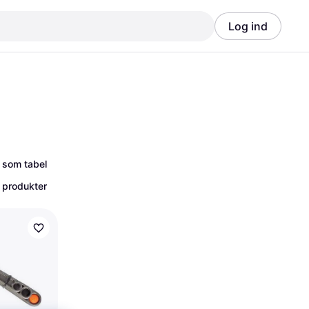
Log ind
Annonce
Annonce
 som tabel
 produkter