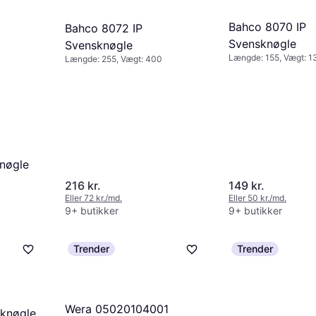
Bahco 8070 IP
Bahco 8072 IP
Svensknøgle
Svensknøgle
Længde: 155, Vægt: 1
Længde: 255, Vægt: 400
nøgle
216 kr.
149 kr.
Eller 72 kr./md.
Eller 50 kr./md.
9+ butikker
9+ butikker
Trender
Trender
Wera 05020104001
knøgle