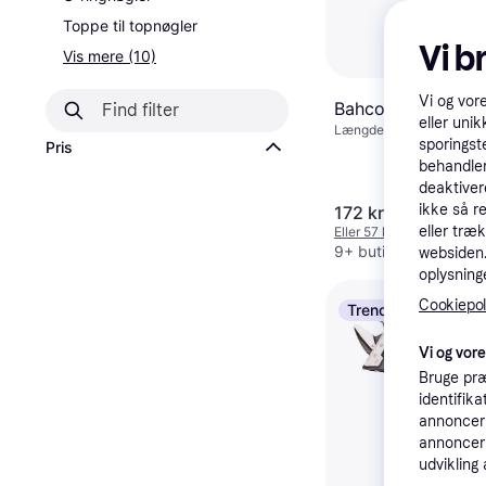
Toppe til topnøgler
Vi b
Vis mere (10)
Vi og vor
Bahco 9029 Sven
eller unik
Længde: 170
sporingst
Pris
behandler
deaktiver
ikke så r
172 kr.
eller træ
Eller 57 kr./md.
9+ butikker
websiden. 
oplysninge
Cookiepoli
Trender
Vi og vor
Bruge præ
identifik
annonceri
annonceri
udvikling 