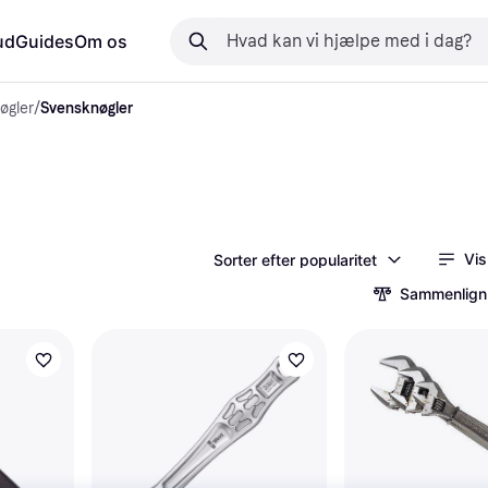
ud
Guides
Om os
øgler
/
Svensknøgler
Vis
Sorter efter popularitet
Sammenlign