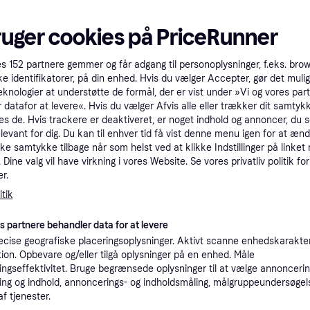
ruger cookies på PriceRunner
Bahco 1068066
Svensknøgle
es
152
partnere gemmer og får adgang til personoplysninger, f.eks. bro
Vægt: 871
sknøgle
ke identifikatorer, på din enhed. Hvis du vælger Accepter, gør det mulig
Wera 6004 Joker
eknologier at understøtte de formål, der er vist under »Vi og vores par
Svensknøgle
 datafor at levere«. Hvis du vælger Afvis alle eller trækker dit samtykk
Længde: 224, Vægt: 981
es de. Hvis trackere er deaktiveret, er noget indhold og annoncer, du se
elevant for dig. Du kan til enhver tid få vist denne menu igen for at ænd
913 kr.
498 kr.
kke samtykke tilbage når som helst ved at klikke Indstillinger på linket
Eller 304 kr./md.
9+ butikker
9+ butikker
Dine valg vil have virkning i vores Website. Se vores privatliv politik for
r.
tik
Trender
es partnere behandler data for at levere
cise geografiske placeringsoplysninger. Aktivt scanne enhedskarakteri
ation. Opbevare og/eller tilgå oplysninger på en enhed. Måle
Bahco 8073 Sve
ngseffektivitet. Bruge begrænsede oplysninger til at vælge annoncering
Længde: 305, Vægt: 
Bahco 9035 Svensknøgle
ng og indhold, annoncerings- og indholdsmåling, målgruppeundersøgel
Længde: 305, Vægt: 825
af tjenester.