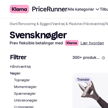
Alle kategorier
Tilb
Start
/
Renovering & Byggeri
/
Værktøj & Maskiner
/
Håndværktøj
/
N
Svensknøgler
Prøv fleksible betalinger med
Lær hvordan
Filtrer
300+ produkter
Håndværktøj
Nøgler
Trender
Topnøgler
Momentnøgler
Spærrenøgler
Unbrakonøgler
U-ringnøgler