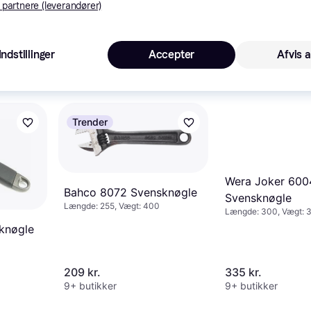
 partnere (leverandører)
knøgle
Indstillinger
Accepter
Afvis a
393 kr.
317 kr.
Eller 131 kr./md.
Eller 106 kr./md.
9+ butikker
9+ butikker
Trender
Wera Joker 600
Bahco 8072 Svensknøgle
Svensknøgle
Længde: 255, Vægt: 400
Længde: 300, Vægt: 
knøgle
209 kr.
335 kr.
9+ butikker
9+ butikker