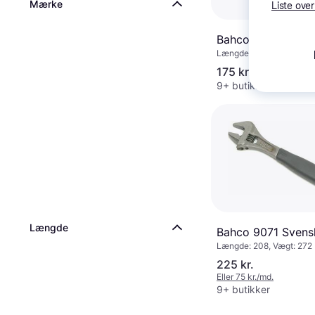
Mærke
Liste over
Bahco 8071 Svens
Længde: 205, Vægt: 255
175 kr.
9+ butikker
Længde
Bahco 9071 Svens
Længde: 208, Vægt: 272
225 kr.
Eller 75 kr./md.
9+ butikker