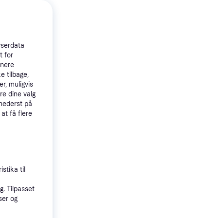
 3-Pack
wserdata
t for
tnere
e tilbage,
r, muligvis
re dine valg
 nederst på
 at få flere
stika til
nsknøgle
. Tilpasset
665
ser og