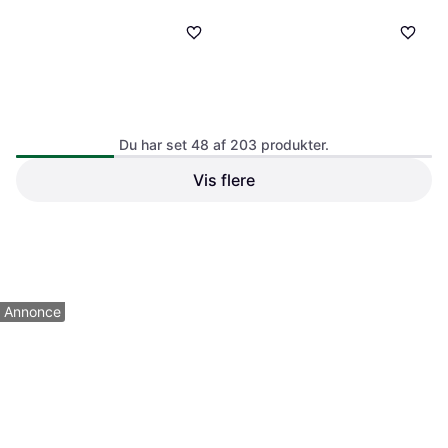
Du har set 48 af 203 produkter.
Vis flere
ANZA Elite Mini Grov Rulle
ANZA elite malerrulle maxi
Rulle
98 kr.
60 kr.
6 butikker
6 butikker
1
2
3
...
5
Annonce