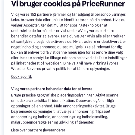
Vi bruger cookies på PriceRunner
Vi og vores
152
partnere gemmer og får adgang til personoplysninger,
ANZA 580019 Rulle
ANZA Platinum 584512 Rulle
f.eks. browserdata eller unikke identifikatorer, på din enhed. Hvis du
Bredde: 180
Bredde: 100, Rundpensel
vælger Accepter, gør det muligt for sporingsteknologier at
understøtte de formål, der er vist under »Vi og vores partnere
75 kr.
28 kr.
38 kr.
behandler datafor at levere«. Hvis du vælger Afvis alle eller trækker
9+ butikker
9+ butikker
dit samtykke tilbage, deaktiveres de. Hvis trackere er deaktiveret, er
noget indhold og annoncer, du ser, muligvis ikke så relevant for dig.
-8 kr.
Du kan til enhver tid få vist denne menu igen for at ændre dine valg
eller trække samtykke tilbage når som helst ved at klikke Indstillinger
på linket nederst på websiden. Dine valg vil have virkning i vores
Website. Se vores privatliv politik for at få flere oplysninger.
Cookiepolitik
Vi og vores partnere behandler data for at levere
Bruge præcise geografiske placeringsoplysninger. Aktivt scanne
ANZA 570019 Rulle
ANZA Platinum jævn MicMex
enhedskarakteristika til identifikation. Opbevare og/eller tilgå
Bredde: 180
Rulle
oplysninger på en enhed. Måle annonceringseffektivitet. Bruge
begrænsede oplysninger til at vælge annoncering. Tilpasset
124 kr.
57 kr.
65 kr.
annoncering og indhold, annoncerings- og indholdsmåling,
7 butikker
8 butikker
målgruppeundersøgelser og udvikling af tjenester.
Liste over partnere (leverandører)