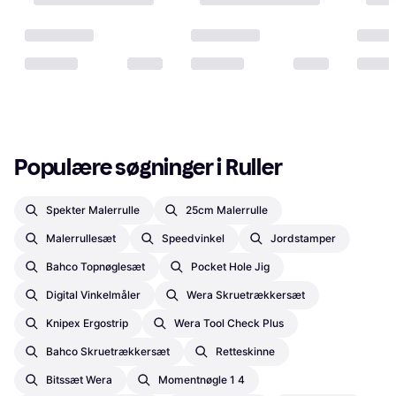
Populære søgninger i Ruller
Spekter Malerrulle
25cm Malerrulle
Malerrullesæt
Speedvinkel
Jordstamper
Bahco Topnøglesæt
Pocket Hole Jig
Digital Vinkelmåler
Wera Skruetrækkersæt
Knipex Ergostrip
Wera Tool Check Plus
Bahco Skruetrækkersæt
Retteskinne
Bitssæt Wera
Momentnøgle 1 4