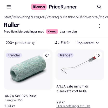
Start
/
Renovering & Byggeri
/
Værktøj & Maskiner
/
Håndværktøj
/
Male
Ruller
Prøv fleksible betalinger med
Lær hvordan
200+ produkter
Filtrér
Popularitet
Trender
Trender
ANZA Elite mini/midi
rulleskaft kort Rulle
ANZA 580026 Rulle
Længde: 250
29 kr.
109 kr.
Eller 3 betalinger af 10 kr.