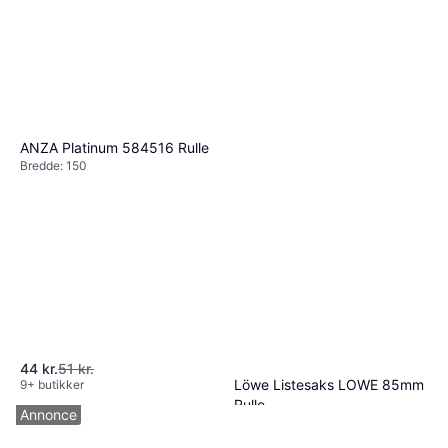
ANZA Platinum 584516 Rulle
Bredde: 150
44 kr.
51 kr.
Löwe Listesaks LOWE 85mm
9+ butikker
Rulle
Annonce
835 kr.
5 butikker