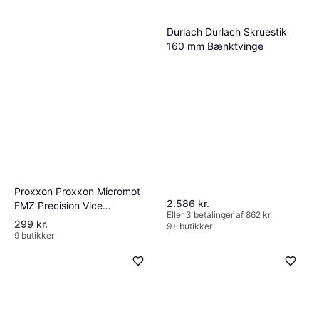
Durlach Durlach Skruestik
160 mm Bænktvinge
Proxxon Proxxon Micromot
2.586 kr.
FMZ Precision Vice
Eller 3 betalinger af 862 kr.
Bænktvinge
299 kr.
9+ butikker
9 butikker