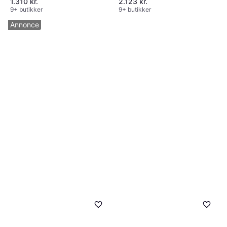
1.310 kr.
2.123 kr.
9+ butikker
9+ butikker
Annonce