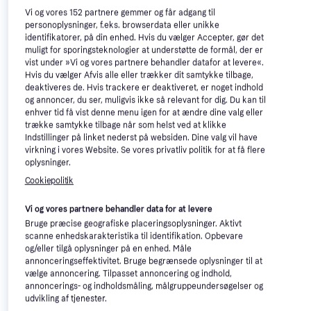
Bænktvinge
Vi og vores
152
partnere gemmer og får adgang til
Længde: 245, Vægt: 3850
personoplysninger, f.eks. browserdata eller unikke
identifikatorer, på din enhed. Hvis du vælger Accepter, gør det
muligt for sporingsteknologier at understøtte de formål, der er
vist under »Vi og vores partnere behandler datafor at levere«.
Hvis du vælger Afvis alle eller trækker dit samtykke tilbage,
Irwin IRWINTV75B
deaktiveres de. Hvis trackere er deaktiveret, er noget indhold
Bænktvinge
og annoncer, du ser, muligvis ikke så relevant for dig. Du kan til
Længde: 140, Vægt: 1733
enhver tid få vist denne menu igen for at ændre dine valg eller
405 kr.
1.244 kr.
trække samtykke tilbage når som helst ved at klikke
Eller 3 betalinger af 135 kr.
Eller 3 betalinger af 415 kr.
Indstillinger på linket nederst på websiden. Dine valg vil have
6 butikker
7 butikker
virkning i vores Website. Se vores privatliv politik for at få flere
oplysninger.
-174 kr.
Cookiepolitik
Vi og vores partnere behandler data for at levere
Bruge præcise geografiske placeringsoplysninger. Aktivt
scanne enhedskarakteristika til identifikation. Opbevare
og/eller tilgå oplysninger på en enhed. Måle
annonceringseffektivitet. Bruge begrænsede oplysninger til at
vælge annoncering. Tilpasset annoncering og indhold,
Irwin Record No 3
annoncerings- og indholdsmåling, målgruppeundersøgelser og
Bænktvinge
udvikling af tjenester.
Længde: 935, Vægt: 500