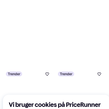
Trender
Trender
Vi bruger cookies på PriceRunner
Diesella 40045090