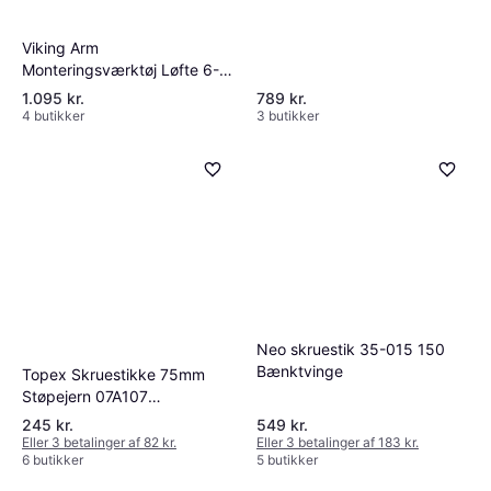
Viking Arm
Monteringsværktøj Løfte 6-
250mm Kit Bænktvinge
1.095 kr.
789 kr.
4 butikker
3 butikker
Neo skruestik 35-015 150
Bænktvinge
Topex Skruestikke 75mm
Støpejern 07A107
Bænktvinge
245 kr.
549 kr.
Eller 3 betalinger af 82 kr.
Eller 3 betalinger af 183 kr.
6 butikker
5 butikker