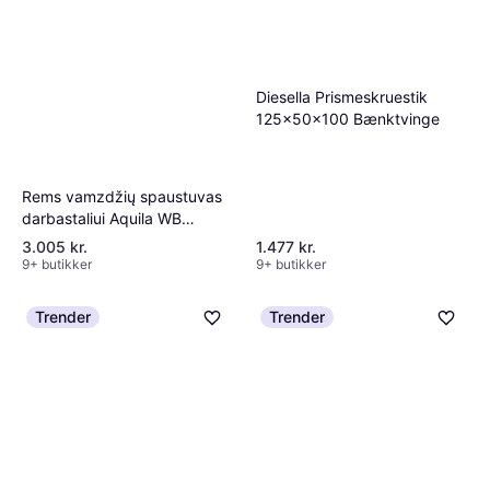
Diesella Prismeskruestik
125x50x100 Bænktvinge
Rems vamzdžių spaustuvas
darbastaliui Aquila WB
Bænktvinge
3.005 kr.
1.477 kr.
9+ butikker
9+ butikker
Trender
Trender