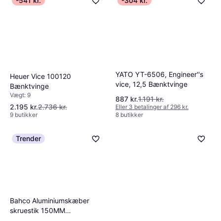
-541 kr.
-304 kr.
YATO YT-6506, Engineer''s
Heuer Vice 100120
vice, 12,5 Bænktvinge
Bænktvinge
Vægt: 9
887 kr.
1.191 kr.
2.195 kr.
2.736 kr.
Eller 3 betalinger af 296 kr.
9 butikker
8 butikker
Trender
Bahco Aluminiumskæber
skruestik 150MM
Bænktvinge