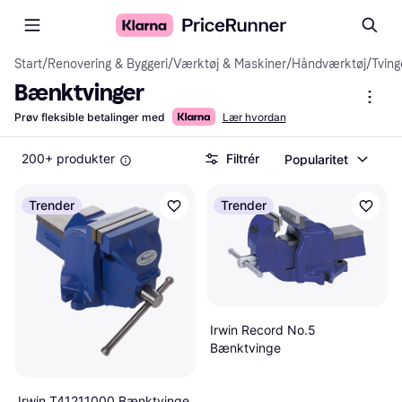
Start
/
Renovering & Byggeri
/
Værktøj & Maskiner
/
Håndværktøj
/
Tving
Bænktvinger
Prøv fleksible betalinger med
Lær hvordan
200+ produkter
Filtrér
Popularitet
Trender
Trender
Irwin Record No.5
Bænktvinge
Irwin T41211000 Bænktvinge