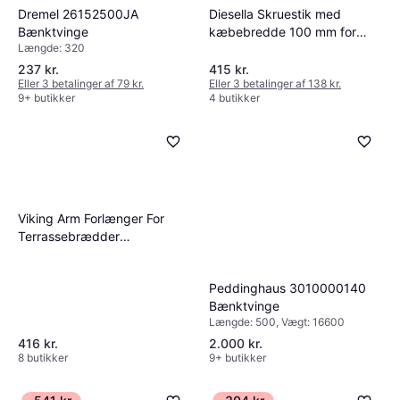
Dremel 26152500JA
Diesella Skruestik med
Bænktvinge
kæbebredde 100 mm for
Længde: 320
søjleboremaskine
Bænktvinge
237 kr.
415 kr.
Eller 3 betalinger af 79 kr.
Eller 3 betalinger af 138 kr.
9+ butikker
4 butikker
Viking Arm Forlænger For
Terrassebrædder
Bænktvinge
Peddinghaus 3010000140
Bænktvinge
Længde: 500, Vægt: 16600
416 kr.
2.000 kr.
8 butikker
9+ butikker