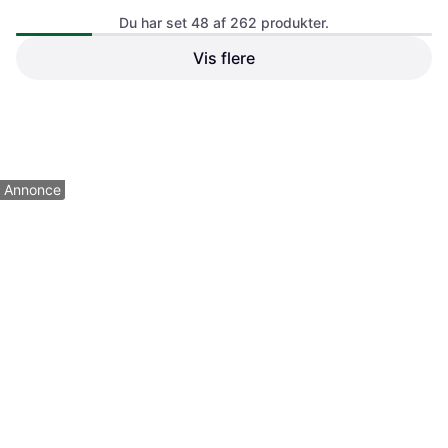
Du har set 48 af 262 produkter.
Vis flere
YATO riveter YT-3609
Durlach Skruestik MAGNAT-
Bænktvinge
Classic 100 mm Bænktvinge
3.178 kr.
171 kr.
5 butikker
6 butikker
1
2
3
...
6
Annonce