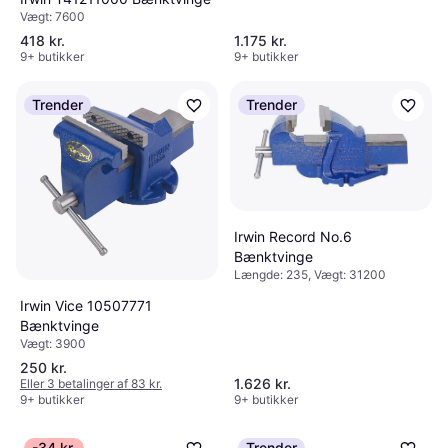
Vægt: 7600
418 kr.
1.175 kr.
9+ butikker
9+ butikker
Trender
Trender
Irwin Record No.6
Bænktvinge
Længde: 235, Vægt: 31200
Irwin Vice 10507771
Bænktvinge
Vægt: 3900
250 kr.
1.626 kr.
Eller 3 betalinger af 83 kr.
9+ butikker
9+ butikker
-34 kr.
Trender