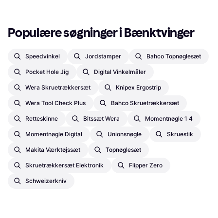
Populære søgninger i Bænktvinger
Speedvinkel
Jordstamper
Bahco Topnøglesæt
Pocket Hole Jig
Digital Vinkelmåler
Wera Skruetrækkersæt
Knipex Ergostrip
Wera Tool Check Plus
Bahco Skruetrækkersæt
Retteskinne
Bitssæt Wera
Momentnøgle 1 4
Momentnøgle Digital
Unionsnøgle
Skruestik
Makita Værktøjssæt
Topnøglesæt
Skruetrækkersæt Elektronik
Flipper Zero
Schweizerkniv