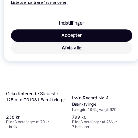
Liste over partnere (leverandører)
Magnat 3010000120
Bænktvinge
Længde: 405, Vægt: 9875
599 kr.
773 kr.
Indstillinger
1.310 kr.
Eller 3 betalinger af 200 kr.
9+ butikker
9+ butikker
Accepter
Trender
Afvis alle
Geko Roterende Skruestik
Irwin Record No.4
125 mm G01031 Bænktvinge
Bænktvinge
Længde: 1064, Vægt: 920
238 kr.
799 kr.
Eller 3 betalinger af 79 kr.
Eller 3 betalinger af 266 kr.
1 butik
7 butikker