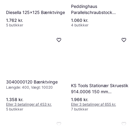
Peddinghaus
Parallelschraubstock
Diesella 125x125 Bænktvinge
Backenbreite 3010000100
1.762 kr.
1.060 kr.
Bænktvinge
5 butikker
4 butikker
3040000120 Bænktvinge
KS Tools Stationær Skruestik
Længde: 400, Vægt: 10020
914.0006 150 mm
Bænktvinge
1.358 kr.
1.966 kr.
Eller 3 betalinger af 453 kr.
Eller 3 betalinger af 655 kr.
5 butikker
7 butikker