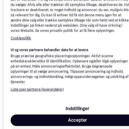
Forlængerledning
du vælger Afvis alle eller trækker dit samtykke tilbage, deaktiveres de. Hv
Festool plug it-cable H05
trackere er deaktiveret, er noget indhold og annoncer, du ser, muligvis ikk
RN-F-7.5 7.5m
så relevant for dig. Du kan til enhver tid få vist denne menu igen for at
Forlængerledning
ændre dine valg eller trække samtykke tilbage når som helst ved at klikke
Indstillinger på linket nederst på websiden. Dine valg vil have virkning i
252 kr.
123 kr.
vores Website. Se vores privatliv politik for at få flere oplysninger.
9+ butikker
9+ butikker
Cookiepolitik
Vi og vores partnere behandler data for at levere
Bruge præcise geografiske placeringsoplysninger. Aktivt scanne
enhedskarakteristika til identifikation. Opbevare og/eller tilgå oplysninger
på en enhed. Måle annonceringseffektivitet. Bruge begrænsede
oplysninger til at vælge annoncering. Tilpasset annoncering og indhold,
annoncerings- og indholdsmåling, målgruppeundersøgelser og udvikling af
tjenester.
E-Line 1958618 10m
Liste over partnere (leverandører)
Forlængerledning
Wexim 2047K CEE kabelsæt
Indstillinger
H07RN-F med jord
Forlængerledning
Accepter
59 kr.
1.204 kr.
9+ butikker
9+ butikker