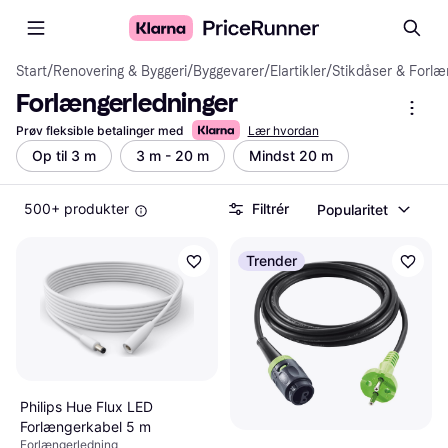
Start
/
Renovering & Byggeri
/
Byggevarer
/
Elartikler
/
Stikdåser & Forlæ
Forlængerledninger
Prøv fleksible betalinger med
Lær hvordan
Op til 3 m
3 m - 20 m
Mindst 20 m
500+ produkter
Filtrér
Popularitet
Trender
Philips Hue Flux LED
Forlængerkabel 5 m
Forlængerledning