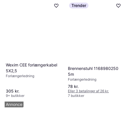
Trender
Wexim CEE forlængerkabel
Brennenstuhl 1168980250
5X2,5
5m
Forlængerledning
Forlængerledning
78 kr.
305 kr.
Eller 3 betalinger af 26 kr.
9+ butikker
7 butikker
Annonce