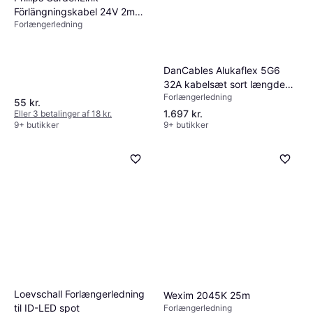
Förlängningskabel 24V 2m
Forlængerledning
Svart
DanCables Alukaflex 5G6
32A kabelsæt sort længde
Forlængerledning
25m IP44
55 kr.
1.697 kr.
Eller 3 betalinger af 18 kr.
9+ butikker
9+ butikker
Loevschall Forlængerledning
Wexim 2045K 25m
til ID-LED spot
Forlængerledning