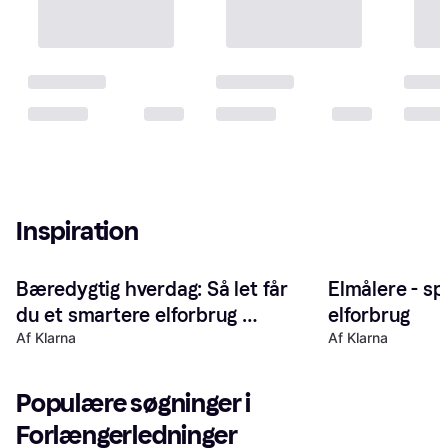
Inspiration
Bæredygtig hverdag: Så let får 
Elmålere - sp
du et smartere elforbrug 
elforbrug
derhjemme
Af Klarna
Af Klarna
Populære søgninger i 
Forlængerledninger