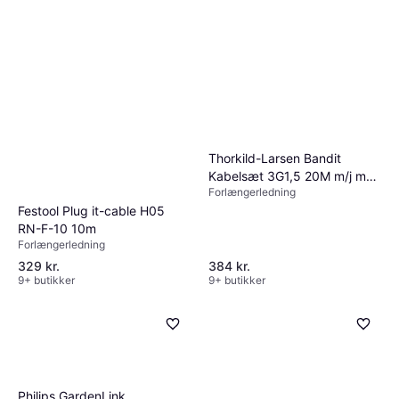
Thorkild-Larsen Bandit
Kabelsæt 3G1,5 20M m/j med
Forlængerledning
slagfast 5-stikdåse, IP44
Festool Plug it-cable H05
RN-F-10 10m
Forlængerledning
329 kr.
384 kr.
9+ butikker
9+ butikker
Philips GardenLink