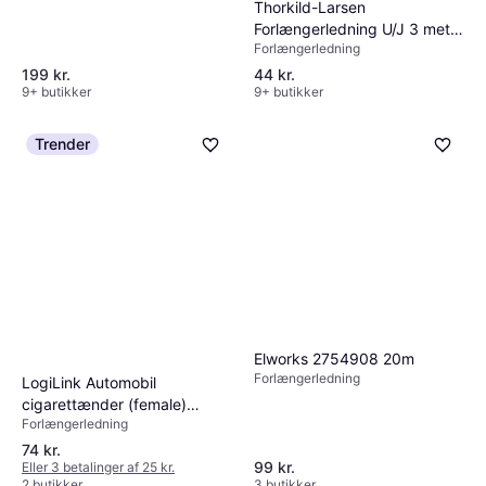
Thorkild-Larsen
Forlængerledning U/J 3 meter
Forlængerledning
hvid
199 kr.
44 kr.
9+ butikker
9+ butikker
Trender
Elworks 2754908 20m
Forlængerledning
LogiLink Automobil
cigarettænder (female)
Forlængerledning
Automobil cigarettænder
(male) Sort 2m
74 kr.
99 kr.
Eller 3 betalinger af 25 kr.
Forlængerkabel til strøm > På
2 butikker
3 butikker