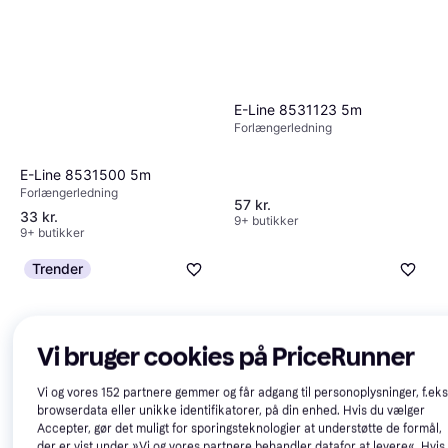
E-Line 8531123 5m
Forlængerledning
E-Line 8531500 5m
Forlængerledning
57 kr.
33 kr.
9+ butikker
9+ butikker
Trender
Vi bruger cookies på PriceRunner
Vi og vores
152
partnere gemmer og får adgang til personoplysninger, f.eks
browserdata eller unikke identifikatorer, på din enhed. Hvis du vælger
Accepter, gør det muligt for sporingsteknologier at understøtte de formål,
Wexim 2680 2106620 10m
der er vist under »Vi og vores partnere behandler datafor at levere«. Hvis