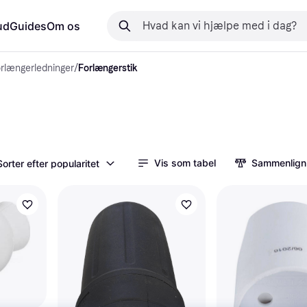
ud
Guides
Om os
orlængerledninger
/
Forlængerstik
Vis som tabel
Sammenlign
Sorter efter popularitet