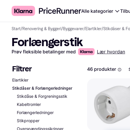
Alle kategorier
Tilb
Start
/
Renovering & Byggeri
/
Byggevarer
/
Elartikler
/
Stikdåser & F
Forlængerstik
Prøv fleksible betalinger med
Lær hvordan
Filtrer
46 produkter
Elartikler
Stikdåser & Forlængerledninger
Stikdåse & Forgreningsstik
Kabeltromler
Forlængerledninger
Stikpropper
Overspændingssikringer