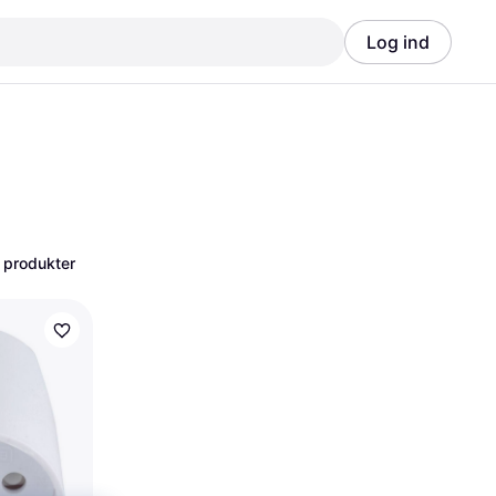
Log ind
Annonce
Annonce
 produkter