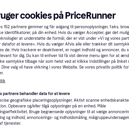
Schuko
ruger cookies på PriceRunner
es
152
partnere gemmer og får adgang til personoplysninger, f.eks. bro
ke identifikatorer, på din enhed. Hvis du vælger Accepter, gør det mulig
eknologier at understøtte de formål, der er vist under »Vi og vores par
GN Belysning
 datafor at levere«. Hvis du vælger Afvis alle eller trækker dit samtykk
Forlængerled til
es de. Hvis trackere er deaktiveret, er noget indhold og annoncer, du se
E-Line Schuko
Forlængerstik
forlængerlednin
elevant for dig. Du kan til enhver tid få vist denne menu igen for at ænd
Forlængerled Sort
kke samtykke tilbage når som helst ved at klikke Indstillinger på linket
11 kr.
Forlængerstik
Dine valg vil have virkning i vores Website. Se vores privatliv politik for
9+ butikker
21 kr.
r.
9+ butikker
tik
es partnere behandler data for at levere
cise geografiske placeringsoplysninger. Aktivt scanne enhedskarakteri
ation. Opbevare og/eller tilgå oplysninger på en enhed. Måle
ngseffektivitet. Bruge begrænsede oplysninger til at vælge annoncering
ng og indhold, annoncerings- og indholdsmåling, målgruppeundersøgel
af tjenester.