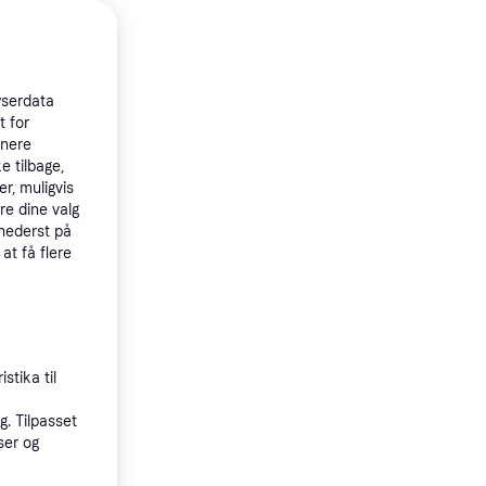
wserdata
t for
tnere
e tilbage,
r, muligvis
g-Hvid
re dine valg
 nederst på
 at få flere
stika til
. Tilpasset
ser og