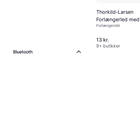
Thorkild-Larsen
Forlængerled med 
Forlængerstik
Grå
13 kr.
9+ butikker
Bluetooth