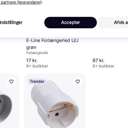
 partnere (leverandører)
Mennekes Cee m
gerled
Indstillinger
Accepter
Afvis a
32a 5 pol 1512
Forlængerstik
4015394289364
E-Line Forlængerled U/J
grøn
Forlængerstik
17 kr.
67 kr.
9+ butikker
9+ butikker
Trender