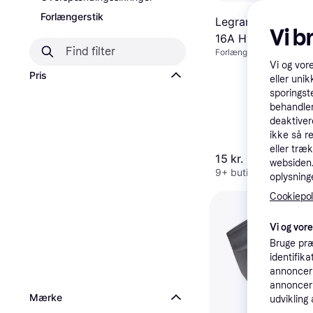
Forlængerstik
Legrand Adapter 
Vi b
16A Hvid
Forlængerstik
Vi og vor
Pris
eller unik
sporingst
behandler
deaktiver
ikke så r
eller træ
15 kr.
websiden. 
9+ butikker
oplysninge
Cookiepoli
Vi og vor
Bruge præ
identifik
annonceri
annonceri
Mærke
udvikling 