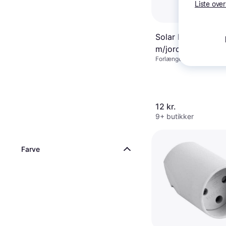
Liste over
Solar Plus Forlæn
m/jord
Forlængerstik
12 kr.
9+ butikker
Farve