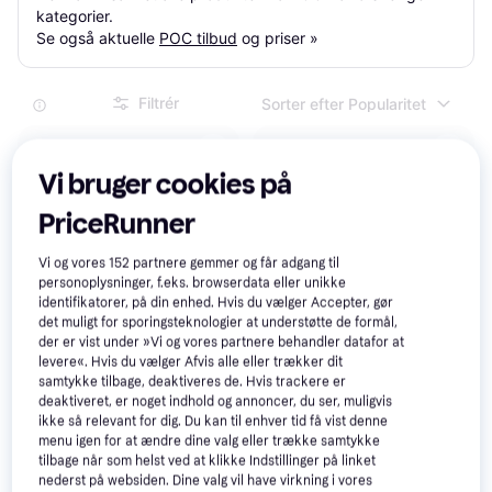
kategorier.

Se også aktuelle 
POC tilbud
 og priser »
Filtrér
Sorter efter Popularitet
Populær
Vi bruger cookies på
PriceRunner
Vi og vores
152
partnere gemmer og får adgang til
personoplysninger, f.eks. browserdata eller unikke
identifikatorer, på din enhed. Hvis du vælger Accepter, gør
det muligt for sporingsteknologier at understøtte de formål,
der er vist under »Vi og vores partnere behandler datafor at
levere«. Hvis du vælger Afvis alle eller trækker dit
samtykke tilbage, deaktiveres de. Hvis trackere er
deaktiveret, er noget indhold og annoncer, du ser, muligvis
ikke så relevant for dig. Du kan til enhver tid få vist denne
POC Joint VPD Air Elbow
menu igen for at ændre dine valg eller trække samtykke
Uranium Black
tilbage når som helst ved at klikke Indstillinger på linket
nederst på websiden. Dine valg vil have virkning i vores