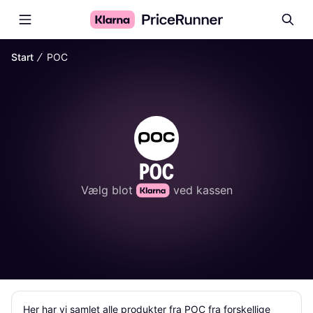
∕
Start
POC
POC
Vælg blot 
 ved kassen
Her har vi samlet alle produkter fra POC fra forskellige 