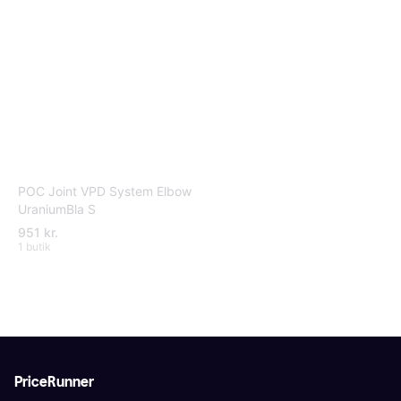
POC Joint VPD System Elbow
UraniumBla S
951 kr.
1 butik
PriceRunner