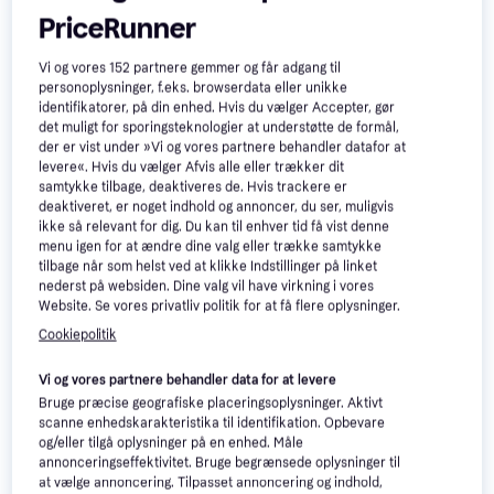
PriceRunner
Vi og vores
152
partnere gemmer og får adgang til
personoplysninger, f.eks. browserdata eller unikke
identifikatorer, på din enhed. Hvis du vælger Accepter, gør
det muligt for sporingsteknologier at understøtte de formål,
der er vist under »Vi og vores partnere behandler datafor at
levere«. Hvis du vælger Afvis alle eller trækker dit
samtykke tilbage, deaktiveres de. Hvis trackere er
Nobby Redningsvest Sharki
deaktiveret, er noget indhold og annoncer, du ser, muligvis
M 35 cm Pink
ikke så relevant for dig. Du kan til enhver tid få vist denne
menu igen for at ændre dine valg eller trække samtykke
Nobby Soft Grip Harness
tilbage når som helst ved at klikke Indstillinger på linket
nederst på websiden. Dine valg vil have virkning i vores
59 kr.
Website. Se vores privatliv politik for at få flere oplysninger.
211 kr.
Eller 3 betalinger af 20 kr.
6 butikker
2 butikker
Cookiepolitik
Vi og vores partnere behandler data for at levere
Trender
Bruge præcise geografiske placeringsoplysninger. Aktivt
scanne enhedskarakteristika til identifikation. Opbevare
og/eller tilgå oplysninger på en enhed. Måle
annonceringseffektivitet. Bruge begrænsede oplysninger til
at vælge annoncering. Tilpasset annoncering og indhold,