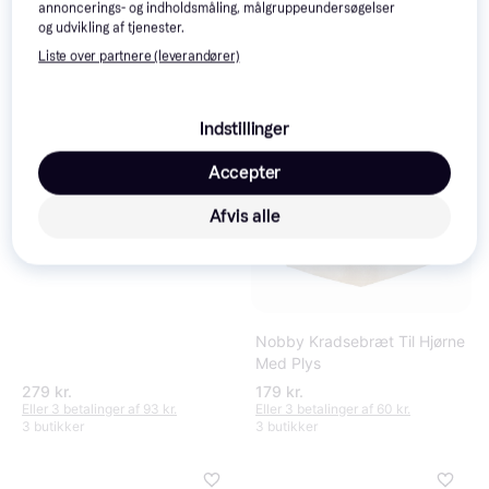
annoncerings- og indholdsmåling, målgruppeundersøgelser
og udvikling af tjenester.
Liste over partnere (leverandører)
Nobby Josi Hundekurv
Indstillinger
Accepter
Afvis alle
Nobby Kradsebræt Til Hjørne
Med Plys
279 kr.
179 kr.
Eller 3 betalinger af 93 kr.
Eller 3 betalinger af 60 kr.
3 butikker
3 butikker