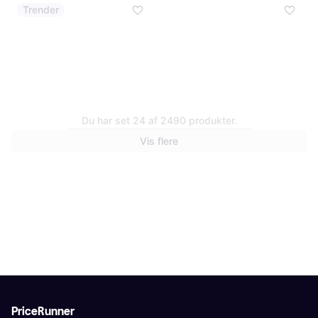
Trender
Du har set 24 af 2490 produkter.
Vis flere
Nobby Sele Classic XS-S Lilla
Nobby Redningsvest Sharki
XL 45 cm Pink
44 kr.
231 kr.
2 butikker
2 butikker
PriceRunner