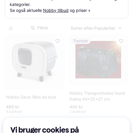
kategorier.

Se også aktuelle 
Nobby tilbud
 og priser »
Filtrér
Sorter efter Popularitet
Trender
Nobby Transporttaske Hund
Nobby Savic Mira de luxe
Kalina 44x25x27 cm
489 kr.
400 kr.
6 butikker
2 butikker
Vi bruger cookies på