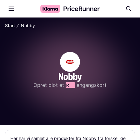
∕
Start
Nobby
Nobby
Opret blot et 
 engangskort
Her har vi samlet alle produkter fra Nobby fra forskellige 