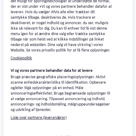
det muligt for sporingsteknologier at understøtte de formål,
forskellige kategorier.

der er vist under »Vi og vores partnere behandler datafor at
Se også aktuelle 
RaidSonic tilbud
 og priser »
levere«. Hvis du vælger Afvis alle eller trækker dit
samtykke tilbage, deaktiveres de. Hvis trackere er
deaktiveret, er noget indhold og annoncer, du ser, muligvis
Filtrér
Sorter efter Popularitet
ikke så relevant for dig. Du kan til enhver tid få vist denne
menu igen for at ændre dine valg eller trække samtykke
tilbage når som helst ved at klikke Indstillinger på linket
nederst på websiden. Dine valg vil have virkning i vores
Website. Se vores privatliv politik for at få flere oplysninger.
Cookiepolitik
Vi og vores partnere behandler data for at levere
RaidSonic IB-CR401-C3
Bruge præcise geografiske placeringsoplysninger. Aktivt
scanne enhedskarakteristika til identifikation. Opbevare
RaidSonic IB-CR301-U3
og/eller tilgå oplysninger på en enhed. Måle
154 kr.
123 kr.
annonceringseffektivitet. Bruge begrænsede oplysninger til
Eller 3 betalinger af 51 kr.
Eller 3 betalinger af 41 kr.
at vælge annoncering. Tilpasset annoncering og indhold,
9 butikker
9+ butikker
annoncerings- og indholdsmåling, målgruppeundersøgelser
og udvikling af tjenester.
-39 kr.
Liste over partnere (leverandører)