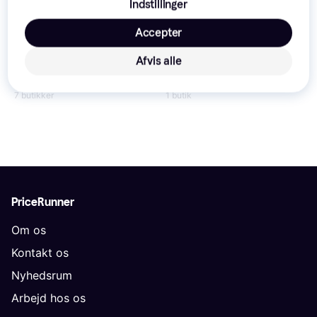
Indstillinger
Accepter
RaidSonic Icy Box IB-CR404-
RaidSonic IB-872-i3
C31
Afvis alle
240 kr.
279 kr.
329 kr.
Eller 3 betalinger af 80 kr.
Eller 3 betalinger af 110 kr.
7 butikker
1 butik
PriceRunner
Om os
Kontakt os
Nyhedsrum
Arbejd hos os