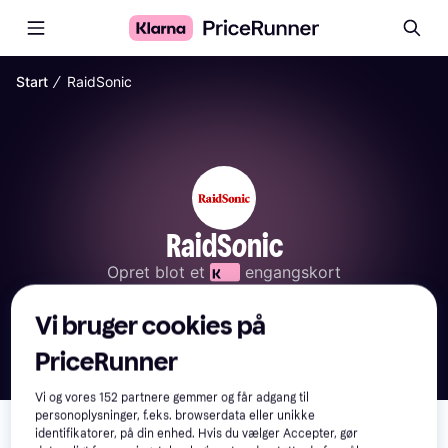
∕
Start
RaidSonic
RaidSonic
Opret blot et 
 engangskort
Vi bruger cookies på
PriceRunner
Vi og vores
152
partnere gemmer og får adgang til
personoplysninger, f.eks. browserdata eller unikke
identifikatorer, på din enhed. Hvis du vælger Accepter, gør
Her har vi samlet alle produkter fra RaidSonic fra 