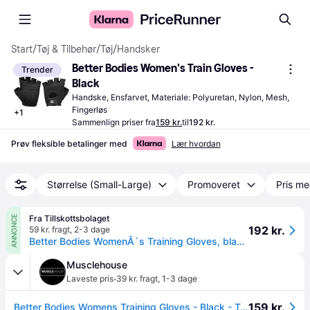
Start
/
Tøj & Tilbehør
/
Tøj
/
Handsker
Better Bodies Women's Train Gloves - 
Trender
Black
Handske, Ensfarvet, Materiale: Polyuretan, Nylon, Mesh, 
Fingerløs
+
1
Sammenlign priser fra
159 kr.
til
192 kr.
Prøv fleksible betalinger med
Lær hvordan
Størrelse (Small-Large)
Promoveret
Pris me
Fra Tillskottsbolaget
ANNONCE
192 kr.
59 kr. fragt
,
2-3 dage
Better Bodies WomenÂ´s Training Gloves, black (L).
Musclehouse
·
Laveste pris
39 kr. fragt
,
1-3 dage
159 kr.
Better Bodies Womens Training Gloves - Black - Træningsudstyr