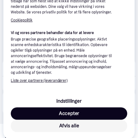
tilbage når som helst ved at klikke Indstillinger på linket
nederst på websiden. Dine valg vil have virkning i vores
Website. Se vores privatliv politik for at få flere oplysninger.
Cookiepolitik
Vi og vores partnere behandler data for at levere
Bruge præcise geografiske placeringsoplysninger. Aktivt
scanne enhedskarakteristika til identifikation. Opbevare
og/eller tilgå oplysninger på en enhed. Måle
annonceringseffektivitet. Bruge begrænsede oplysninger til
at vælge annoncering. Tilpasset annoncering og indhold,
Bodystore
annoncerings- og indholdsmåling, målgruppeundersøgelser
49 kr. fragt
,
1-3 dage
og udvikling af tjenester.
179 kr.
Liste over partnere (leverandører)
BB Træningshandsker til kvinder Sort
Eller 3 betalinger af 60 kr.
Produktet fås også hos 
1
butik
, som ikke er betalende 
Indstillinger
Vis alle
kunde i denne kategori.
Accepter
Afvis alle
Relaterede produkter