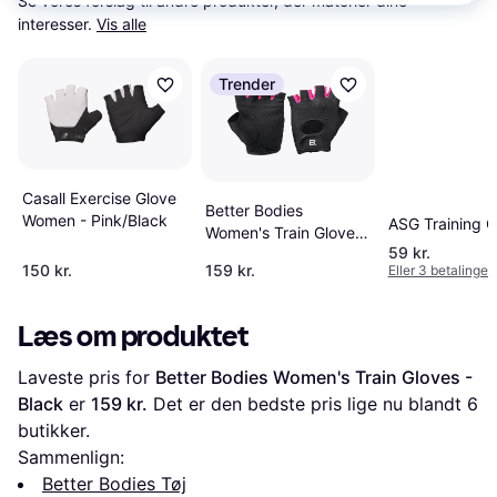
Se vores forslag til andre produkter, der matcher dine 
interesser.
Vis alle
Trender
Casall Exercise Glove
Better Bodies
Women - Pink/Black
ASG Training G
Women's Train Gloves
59 kr.
- Black/Pink
150 kr.
159 kr.
Eller 3 betalinger 
Læs om produktet
Laveste pris for 
Better Bodies Women's Train Gloves - 
Black
 er 
159 kr.
 Det er den bedste pris lige nu blandt 
6
butikker.
Sammenlign:
Better Bodies Tøj