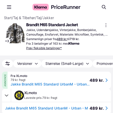
Start
/
Tøj & Tilbehør
/
Tøj
/
Jakker
Brandit M65 Standard Jacket
Jakke, Udendørsjakke, Vinterjakke, Bomberjakke, 
Camouflage, Ensfarvet, Materiale: Microfiber, Syntetisk, 
Fleece, Stof, Polyester, Vandtæt, Med indlæg, Slidstærk, 
Sammenlign priser fra
489 kr.
til
719 kr.
+
3
Vaskbar, Vindtæt, Aftagelige skulderstropper, Foret, Hætte, 
Fra 3 betalinger af 163 kr. med
Justérbar, Vandafvisende, Justerbare skulderstropper, 
Prøv fleksible betalinger*
Lommer
Versioner
Størrelse (Small-Large)
Promover
Fra XLmoto
ANNONCE
489 kr.
79 kr. fragt
Jakke Brandit M65 Standard UrbanM - Urban - M
XLmoto
·
Laveste pris
79 kr. fragt
489 kr.
Jakke Brandit M65 Standard UrbanM - Urban - M