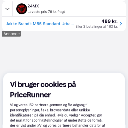
24MX
·
Laveste pris
79 kr. fragt
489 kr.
Jakke Brandit M65 Standard UrbanM - Urban - M
Eller 3 betalinger af 163 kr.
Annonce
Vi bruger cookies på
PriceRunner
Vi og vores
152
partnere gemmer og får adgang til
personoplysninger, f.eks. browserdata eller unikke
identifikatorer, på din enhed. Hvis du vælger Accepter, gør
det muligt for sporingsteknologier at understøtte de formål,
der er vist under »Vi og vores partnere behandler datafor at