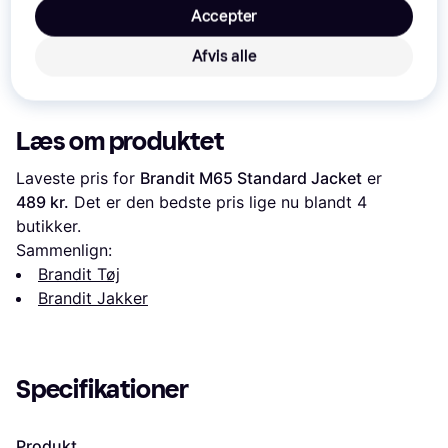
Accepter
Brandit M-65 Field
Jacket camel
849 kr.
Afvis alle
519 kr.
Eller 3 betalinger af
279 kr.
283 kr.
Eller 3 betalinger af 173 kr.
Læs om produktet
Laveste pris for 
Brandit M65 Standard Jacket
 er 
489 kr.
 Det er den bedste pris lige nu blandt 
4
butikker.
Sammenlign:
Brandit Tøj
Brandit Jakker
Specifikationer
Produkt