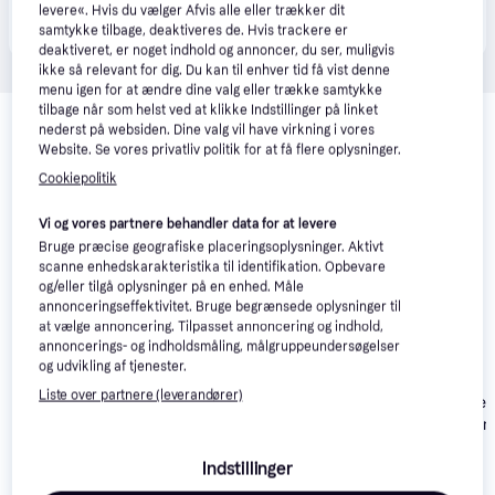
Produktet fås også hos 
1
butik
, som ikke er betalende 
levere«. Hvis du vælger Afvis alle eller trækker dit
Vis alle
kunde i denne kategori.
samtykke tilbage, deaktiveres de. Hvis trackere er
deaktiveret, er noget indhold og annoncer, du ser, muligvis
ikke så relevant for dig. Du kan til enhver tid få vist denne
menu igen for at ændre dine valg eller trække samtykke
Relaterede produkter
tilbage når som helst ved at klikke Indstillinger på linket
nederst på websiden. Dine valg vil have virkning i vores
Se vores forslag til andre produkter, der matcher dine 
Website. Se vores privatliv politik for at få flere oplysninger.
interesser.
Vis alle
Cookiepolitik
Vi og vores partnere behandler data for at levere
Trender
Trender
Bruge præcise geografiske placeringsoplysninger. Aktivt
scanne enhedskarakteristika til identifikation. Opbevare
og/eller tilgå oplysninger på en enhed. Måle
annonceringseffektivitet. Bruge begrænsede oplysninger til
at vælge annoncering. Tilpasset annoncering og indhold,
annoncerings- og indholdsmåling, målgruppeundersøgelser
og udvikling af tjenester.
Liste over partnere (leverandører)
Regatta Dover
Brandit M65 Giant
Lined Waterpr
Jakke - Camel
Insulated Bom
Indstillinger
Jacket - Navy