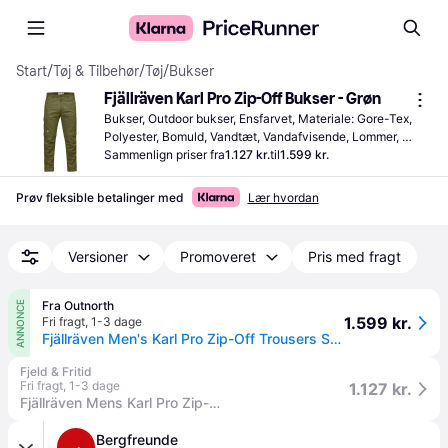
Start
/
Tøj & Tilbehør
/
Tøj
/
Bukser
Fjällräven Karl Pro Zip-Off Bukser - Grøn
Bukser, Outdoor bukser, Ensfarvet, Materiale: Gore-Tex, 
Polyester, Bomuld, Vandtæt, Vandafvisende, Lommer, 
Justerbare skulderstropper, Med indlæg, Slidstærk
Sammenlign priser fra
1.127 kr.
til
1.599 kr.
Prøv fleksible betalinger med
Lær hvordan
Versioner
Promoveret
Pris med fragt
Fra Outnorth
ANNONCE
1.599 kr.
Fri fragt
,
1-3 dage
Fjällräven Men's Karl Pro Zip-Off Trousers Savanna, 56
Fjeld & Fritid
Fri fragt
,
1-3 dage
1.127 kr.
Fjällräven Mens Karl Pro Zip-Off Trousers (Grøn (SAVANNA/235) 56).
Bergfreunde