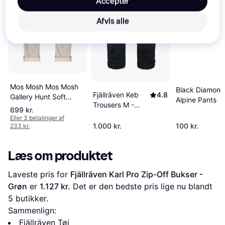
Accepter
Afvis alle
Mos Mosh Mos Mosh
Black Diamond
Fjällräven Keb
4.8
Gallery Hunt Soft
Alpine Pants
Trousers M -
String Pant Mand
699 kr.
Black
Chinos Regular Fit hos
Eller 3 betalinger af
1.000 kr.
100 kr.
233 kr.
Magasin Cold Kit
Læs om produktet
Laveste pris for 
Fjällräven Karl Pro Zip-Off Bukser - 
Grøn
 er 
1.127 kr.
 Det er den bedste pris lige nu blandt 
5
 butikker.
Sammenlign:
Fjällräven Tøj