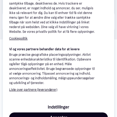
samtykke tilbage, deaktiveres de. Hvis trackere er
deaktiveret, er noget indhold og annoncer, du ser, muligvis
ikke så relevant for dig. Du kan til enhver tid få vist denne
menu igen for at ændre dine valg eller trække samtykke
Produktet fås også hos 
2
butikker
, som ikke er 
Vis alle
tilbage når som helst ved at klikke Indstillinger på linket
betalende kunde i denne kategori.
nederst på websiden. Dine valg vil have virkning i vores
Website. Se vores privatliv politik for at få flere oplysninger.
Cookiepolitik
Relaterede produkter
Vi og vores partnere behandler data for at levere
Se vores forslag til andre produkter, der matcher dine 
Bruge præcise geografiske placeringsoplysninger. Aktivt
interesser.
Vis alle
scanne enhedskarakteristika til identifikation. Opbevare
og/eller tilgå oplysninger på en enhed. Måle
annonceringseffektivitet. Bruge begrænsede oplysninger til
Trender
at vælge annoncering. Tilpasset annoncering og indhold,
annoncerings- og indholdsmåling, målgruppeundersøgelser
og udvikling af tjenester.
Liste over partnere (leverandører)
Indstillinger