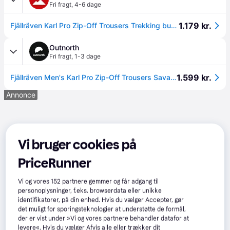
Fri fragt
,
4-6 dage
1.179 kr.
Fjällräven Karl Pro Zip-Off Trousers Trekking bukser Herrer størrelse 56 farve olivengrøn
Outnorth
Fri fragt
,
1-3 dage
1.599 kr.
Fjällräven Men's Karl Pro Zip-Off Trousers Savanna, 56
Annonce
Vi bruger cookies på
PriceRunner
Vi og vores
152
partnere gemmer og får adgang til
personoplysninger, f.eks. browserdata eller unikke
identifikatorer, på din enhed. Hvis du vælger Accepter, gør
det muligt for sporingsteknologier at understøtte de formål,
der er vist under »Vi og vores partnere behandler datafor at
levere«. Hvis du vælger Afvis alle eller trækker dit