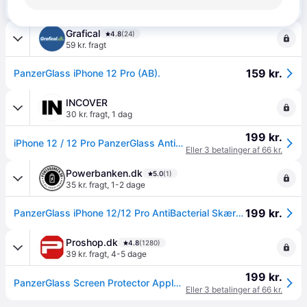
149 kr.
PanzerGlass Apple iPhone 12/12 Pro
199 kr.
Grafical
4.8
(24)
59 kr. fragt
159 kr.
PanzerGlass iPhone 12 Pro (AB).
INCOVER
30 kr. fragt
,
1 dag
199 kr.
iPhone 12 / 12 Pro PanzerGlass AntiBacterial Standard Fit Skærmbeskyttelse - Gennemsigtig
Eller 3 betalinger af 66 kr.
Powerbanken.dk
5.0
(1)
35 kr. fragt
,
1-2 dage
199 kr.
PanzerGlass iPhone 12/12 Pro AntiBacterial Skærmbeskyttelse
Proshop.dk
4.8
(1280)
39 kr. fragt
,
4-5 dage
199 kr.
PanzerGlass Screen Protector Apple iPhone 12 | 12 Pro | Standard Fit
Eller 3 betalinger af 66 kr.