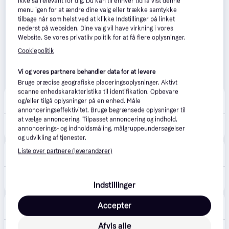
ikke så relevant for dig. Du kan til enhver tid få vist denne
menu igen for at ændre dine valg eller trække samtykke
tilbage når som helst ved at klikke Indstillinger på linket
nederst på websiden. Dine valg vil have virkning i vores
Website. Se vores privatliv politik for at få flere oplysninger.
Cookiepolitik
Vi og vores partnere behandler data for at levere
Bruge præcise geografiske placeringsoplysninger. Aktivt
scanne enhedskarakteristika til identifikation. Opbevare
avXperten
4.8
(428)
og/eller tilgå oplysninger på en enhed. Måle
49 kr. fragt
,
1 dag
annonceringseffektivitet. Bruge begrænsede oplysninger til
at vælge annoncering. Tilpasset annoncering og indhold,
135 kr.
PanzerGlass iPhone 12/12 Pro (Standard)
annoncerings- og indholdsmåling, målgruppeundersøgelser
Eller 3 betalinger af 45 kr.
og udvikling af tjenester.
MOBILCOVERS.DK
5.0
(1)
Liste over partnere (leverandører)
9. aug.
29 kr. fragt
,
1 dag
159 kr.
199 kr.
iPhone 12 / 12 Pro PanzerGlass AntiBacterial Standard Fit Skærmbeskyttelse - Gennemsigtig
Indstillinger
Eller 3 betalinger af 53 kr.
Bilka
4.6
(89)
Accepter
14. aug.
49 kr. fragt
,
2 dage
Afvis alle