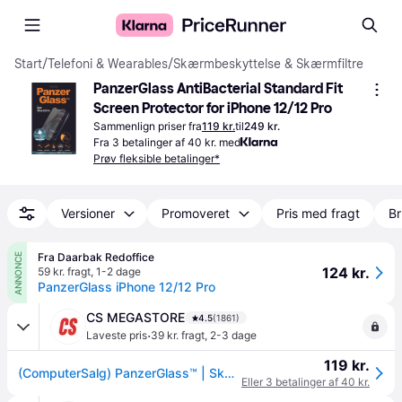
Start
/
Telefoni & Wearables
/
Skærmbeskyttelse & Skærmfiltre
PanzerGlass AntiBacterial Standard Fit 
Screen Protector for iPhone 12/12 Pro
Sammenlign priser fra
119 kr.
til
249 kr.
Fra 3 betalinger af 40 kr. med
Prøv fleksible betalinger*
Versioner
Promoveret
Pris med fragt
Br
Fra Daarbak Redoffice
ANNONCE
124 kr.
59 kr. fragt
,
1-2 dage
PanzerGlass iPhone 12/12 Pro
CS MEGASTORE
4.5
(1861)
·
Laveste pris
39 kr. fragt
,
2-3 dage
119 kr.
(ComputerSalg) PanzerGlass™ | Skærmbeskyttelse - Classic-Fit | Apple iPhone 12/12 Pro
Eller 3 betalinger af 40 kr.