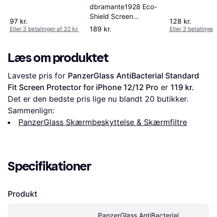
dbramante1928 Eco-
Shield Screen
97 kr.
128 kr.
Protector for iPhone
189 kr.
Eller 3 betalinger af 32 kr.
Eller 3 betalinger 
12/12 Pro
Læs om produktet
Laveste pris for 
PanzerGlass AntiBacterial Standard 
Fit Screen Protector for iPhone 12/12 Pro
 er 
119 kr.
Det er den bedste pris lige nu blandt 
20
 butikker.
Sammenlign:
PanzerGlass Skærmbeskyttelse & Skærmfiltre
Specifikationer
Produkt
PanzerGlass AntiBacterial 