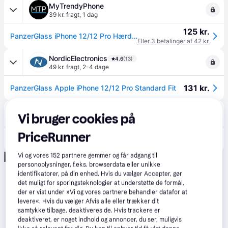
MyTrendyPhone
39 kr. fragt
,
1 dag
125 kr.
PanzerGlass iPhone 12/12 Pro Hærdet glas - Gennemsigtig
Eller 3 betalinger af 42 kr.
NordicElectronics
4.6
(13)
49 kr. fragt
,
2-4 dage
131 kr.
PanzerGlass Apple iPhone 12/12 Pro Standard Fit
Daarbak Redoffice
Vi bruger cookies på
59 kr. fragt
,
1-2 dage
PriceRunner
124 kr.
PanzerGlass iPhone 12/12 Pro
Vi og vores
152
partnere gemmer og får adgang til
Annonce
personoplysninger, f.eks. browserdata eller unikke
identifikatorer, på din enhed. Hvis du vælger Accepter, gør
det muligt for sporingsteknologier at understøtte de formål,
der er vist under »Vi og vores partnere behandler datafor at
levere«. Hvis du vælger Afvis alle eller trækker dit
samtykke tilbage, deaktiveres de. Hvis trackere er
deaktiveret, er noget indhold og annoncer, du ser, muligvis