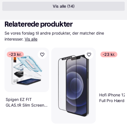
Vis alle (14)
Relaterede produkter
Se vores forslag til andre produkter, der matcher dine 
interesser.
Vis alle
-23 kr.
-23 kr.
Hofi iPhone 12
Spigen EZ FIT
Full Pro Hærde
GLAS.tR Slim Screen
Skærmbeskytt
Protector for iPhone
Case Friendly 
12/12 Pro 2- Pack