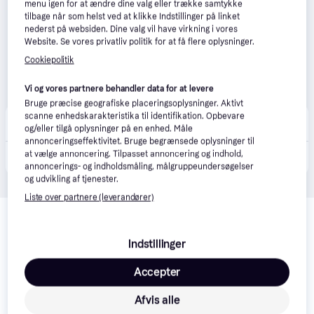
menu igen for at ændre dine valg eller trække samtykke
tilbage når som helst ved at klikke Indstillinger på linket
nederst på websiden. Dine valg vil have virkning i vores
Website. Se vores privatliv politik for at få flere oplysninger.
Cookiepolitik
Vi og vores partnere behandler data for at levere
Bruge præcise geografiske placeringsoplysninger. Aktivt
scanne enhedskarakteristika til identifikation. Opbevare
Elgiganten
4.3
(42)
og/eller tilgå oplysninger på en enhed. Måle
Bestillingsvare
annonceringseffektivitet. Bruge begrænsede oplysninger til
at vælge annoncering. Tilpasset annoncering og indhold,
7.495 kr.
Smeg Serie Colonial Gaskogeplade SRV864POGH (60cm)- På fjernlager - Klar levering
annoncerings- og indholdsmåling, målgruppeundersøgelser
og udvikling af tjenester.
Liste over partnere (leverandører)
Indstillinger
Accepter
Afvis alle