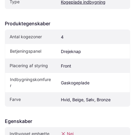
Type
Kogeplade indbygning
Produktegenskaber
Antal kogezoner
4
Betjeningspanel
Drejeknap
Placering af styring
Front
Indbygningskomfure
Gaskogeplade
r
Farve
Hvid, Beige, Sølv, Bronze
Egenskaber
Indbygget emhætte
Nej