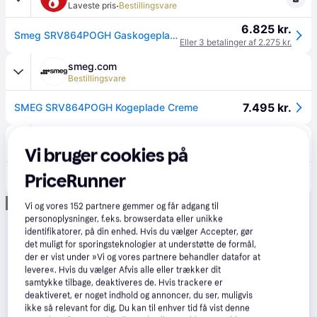
·
Laveste pris
Bestillingsvare
6.825 kr.
Smeg SRV864POGH Gaskogeplade - Vi matcher laveste netpris*
Eller 3 betalinger af 2.275 kr.
smeg.com
Bestillingsvare
7.495 kr.
SMEG SRV864POGH Kogeplade Creme
KitchenOne
5.0
(2)
Bestillingsvare
Vi bruger cookies på
PriceRunner
7.495 kr.
Smeg SRV864POGH kogeplade, creme
Annonce
Vi og vores
152
partnere gemmer og får adgang til
personoplysninger, f.eks. browserdata eller unikke
identifikatorer, på din enhed. Hvis du vælger Accepter, gør
det muligt for sporingsteknologier at understøtte de formål,
der er vist under »Vi og vores partnere behandler datafor at
levere«. Hvis du vælger Afvis alle eller trækker dit
samtykke tilbage, deaktiveres de. Hvis trackere er
deaktiveret, er noget indhold og annoncer, du ser, muligvis
ikke så relevant for dig. Du kan til enhver tid få vist denne