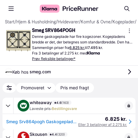
Start
/
Hjem & Husholdning
/
Hvidevarer
/
Komfur & Ovne
/
Kogeplader
/
Smeg SRV864POGH
Denne gaskogeplade har fire kogezoner. Kogepladens 
bredde er det, der betegnes som standardbredde. Den har 
automatisk sluk funktion
Sammenlign priser fra
6.825 kr.
til
7.495 kr.
Fra 3 betalinger af 2.275 kr. med
Prøv fleksible betalinger*
smeg.com
Køb hos 
Promoveret
Pris med fragt
whiteaway
4.6
(163)
·
Laveste pris
Bestillingsvare
6.825 kr.
Smeg Srv864pogh Gaskogeplade - 365 dages retur og prismatch*
Eller 3 betalinger af 2.275 kr.
Skousen
4.4
(320)