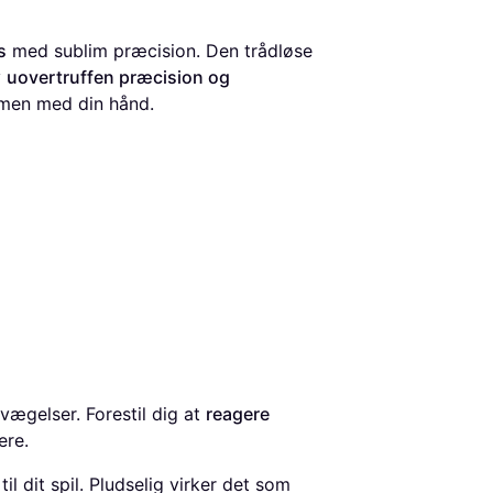
s
med sublim præcision. Den trådløse
v
uovertruffen præcision og
mmen med din hånd.
ægelser. Forestil dig at
reagere
ere.
l dit spil. Pludselig virker det som