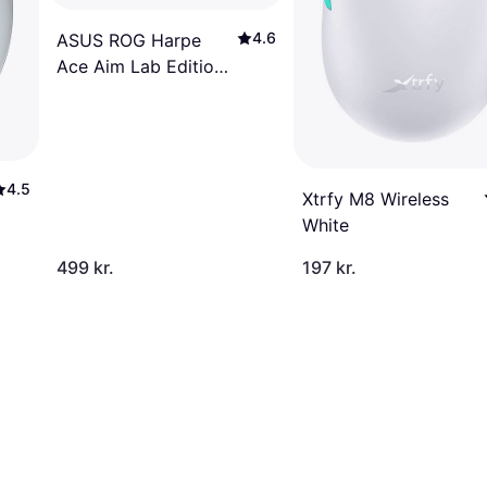
4.6
ASUS ROG Harpe
Ace Aim Lab Edition
Wireless Gaming
mouse
4.5
Xtrfy M8 Wireless
White
499 kr.
197 kr.