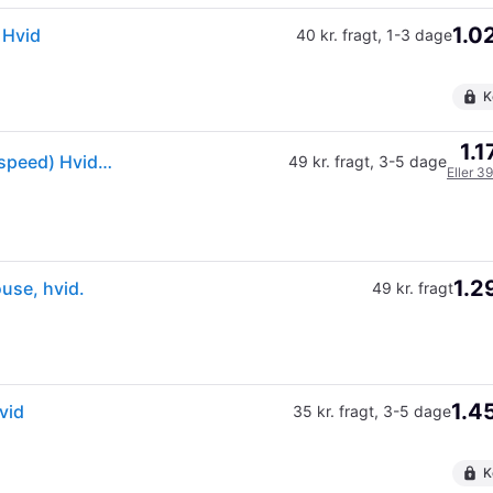
1.0
 Hvid
40 kr. fragt
,
1-3 dage
K
1.1
Logitech PRO X Superlight Gaming Mus (Hero/Lightspeed) Hvid - 910-005942
49 kr. fragt
,
3-5 dage
Eller 3
1.2
use, hvid.
49 kr. fragt
1.4
vid
35 kr. fragt
,
3-5 dage
K