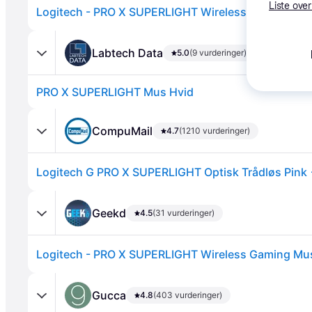
Liste over
Labtech Data
5.0
(9 vurderinger)
PRO X SUPERLIGHT Mus Hvid
CompuMail
4.7
(1210 vurderinger)
Annonce
Geekd
4.5
(31 vurderinger)
Gucca
4.8
(403 vurderinger)