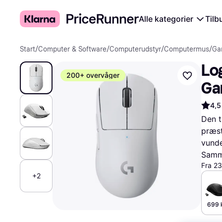
Alle kategorier
Tilb
Start
/
Computer & Software
/
Computerudstyr
/
Computermus
/
Ga
Log
200+ overvåger
Ga
4,5
Den t
præst
vunde
Samme
Fra 2
+2
699 k