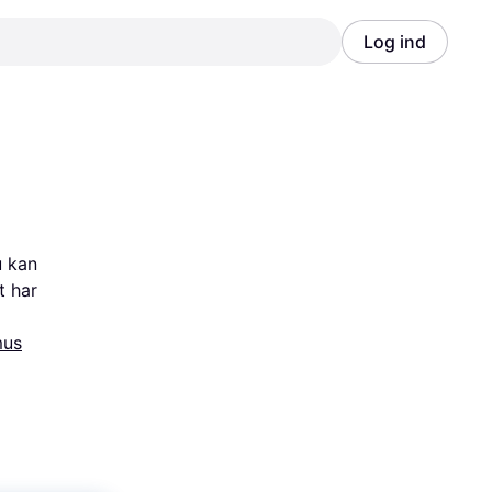
Log ind
Annonce
Annonce
 kan 
 har 
mus