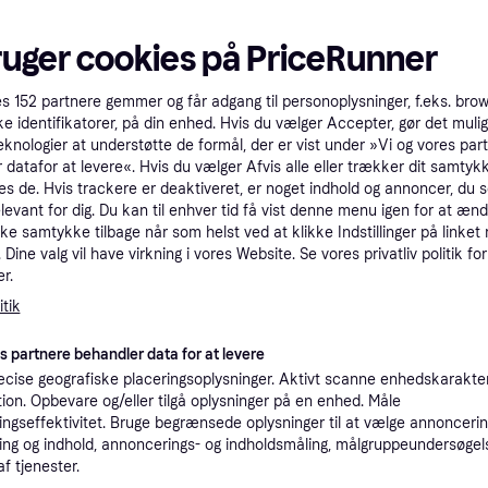
tet
Specifikationer
ruger cookies på PriceRunner
es
152
partnere gemmer og får adgang til personoplysninger, f.eks. bro
Pro
ke identifikatorer, på din enhed. Hvis du vælger Accepter, gør det mulig
eknologier at understøtte de formål, der er vist under »Vi og vores par
 datafor at levere«. Hvis du vælger Afvis alle eller trækker dit samtykk
9
es de. Hvis trackere er deaktiveret, er noget indhold og annoncer, du se
Fri fragt
,
1-2 dage
Logitech - PRO X SUPERLIGHT Wireless Gaming Mus - HVID - GEEKD.dk - Forventet levering: 1-2 hverdage
Eller 3
elevant for dig. Du kan til enhver tid få vist denne menu igen for at ænd
kke samtykke tilbage når som helst ved at klikke Indstillinger på linket
Vis 2 brugt
Dine valg vil have virkning i vores Website. Se vores privatliv politik for
r.
tik
K
es partnere behandler data for at levere
7
(ComputerSalg) Logitech PRO X SUPERLIGHT Wireless Gaming Mouse - Mus - optisk - 5 knapper - trådløs - LIGHTSPEED - Logitech LIGHTSPEED-modtager - Magenta
·
Laveste pris
39 kr. fragt
,
1 dag
cise geografiske placeringsoplysninger. Aktivt scanne enhedskarakteri
Eller 2
ation. Opbevare og/eller tilgå oplysninger på en enhed. Måle
ngseffektivitet. Bruge begrænsede oplysninger til at vælge annoncering
K
ng og indhold, annoncerings- og indholdsmåling, målgruppeundersøgel
af tjenester.