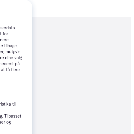
wserdata
moveret
t for
tnere
e tilbage,
65 kr.
r, muligvis
22 kr./md.
re dine valg
 nederst på
e produkter
 at få flere
øbsgaranti
61 kr.
stika til
54 kr./md.
. Tilpasset
øbsgaranti
ser og