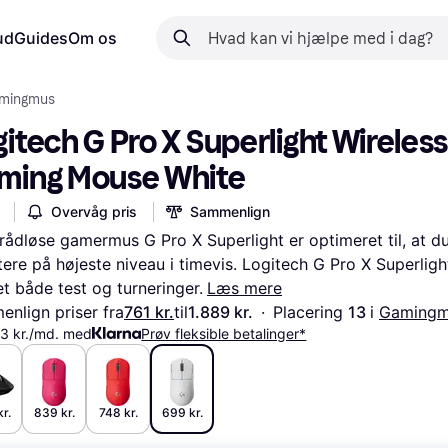
ud
Guides
Om os
mingmus
itech G Pro X Superlight Wireless 
ming Mouse White
Overvåg pris
Sammenlign
rådløse gamermus G Pro X Superlight er optimeret til, at du
ere på højeste niveau i timevis. Logitech G Pro X Superlight
t både test og turneringer.
Læs mere
nlign priser fra
761 kr.
til
1.889 kr.
·
Placering 
13 
i 
Gaming
33 kr./md. med
Prøv fleksible betalinger*
r.
839 kr.
748 kr.
699 kr.