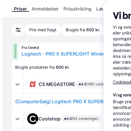
Priser
Anmeldelser
Prisudvikling
Læs om produk
Vi b
Vi og vor
Pris med fragt
Brugte fra
600 kr.
eller unik
sporingst
behandler
ANNONCE
Fra Geekd
deaktiver
ikke så r
eller træ
Brugte produkter fra 
600 kr.
websiden. 
oplysninge
Cookiepoli
CS MEGASTORE
4.5
(1861 vurderinger)
Vi og vor
Bruge præ
identifik
annonceri
Coolshop
4.9
(53 vurderinger)
annonceri
udvikling 