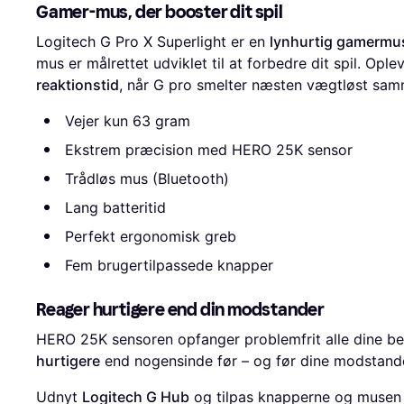
Gamer-mus, der booster dit spil
Logitech G Pro X Superlight er en
lynhurtig gamermu
mus er målrettet udviklet til at forbedre dit spil. Ople
reaktionstid
, når G pro smelter næsten vægtløst sa
Vejer kun 63 gram
Ekstrem præcision med HERO 25K sensor
Trådløs mus (Bluetooth)
Lang batteritid
Perfekt ergonomisk greb
Fem brugertilpassede knapper
Reager hurtigere end din modstander
HERO 25K sensoren opfanger problemfrit alle dine bev
hurtigere
end nogensinde før – og før dine modstand
Udnyt
Logitech G Hub
og tilpas knapperne og musen ti