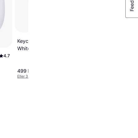
Keychron M7 Wireless
White
4.7
499 kr.
1.299 kr.
Eller 3 betalinger af 166 kr.