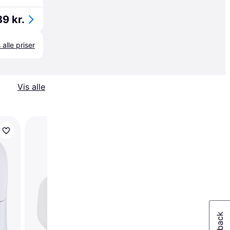
89 kr.
 alle priser
Vis alle
Razer Viper V2 Pro
White