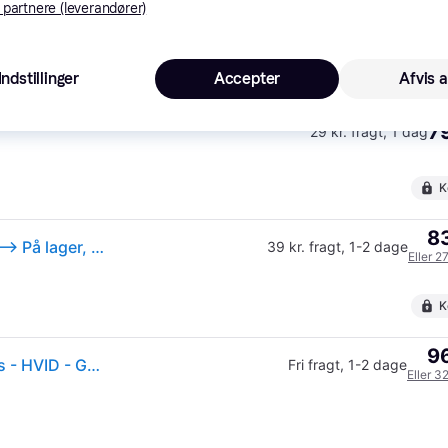
8
 partnere (leverandører)
Logitech - PRO X SUPERLIGHT Wireless Gaming Mouse - WHITE - Fri fragt og klar til levering - Prismatch
Fri fragt
,
1 dag
Eller 2
K
Indstillinger
Accepter
Afvis a
79
29 kr. fragt
,
1 dag
K
83
Logitech G PRO X SUPERLIGHT Optisk Trådløs Pink --> På lager, levering hos dig 09-08-2026
39 kr. fragt
,
1-2 dage
Eller 2
K
96
Logitech - PRO X SUPERLIGHT Wireless Gaming Mus - HVID - GEEKD.dk - Forventet levering: 1-2 hverdage
Fri fragt
,
1-2 dage
Eller 3