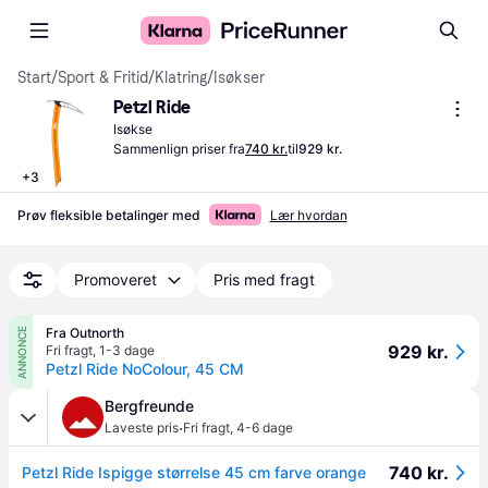
Start
/
Sport & Fritid
/
Klatring
/
Isøkser
Petzl Ride
Isøkse
Sammenlign priser fra
740 kr.
til
929 kr.
+
3
Prøv fleksible betalinger med
Lær hvordan
Promoveret
Pris med fragt
Fra Outnorth
ANNONCE
929 kr.
Fri fragt
,
1-3 dage
Petzl Ride NoColour, 45 CM
Bergfreunde
·
Laveste pris
Fri fragt
,
4-6 dage
740 kr.
Petzl Ride Ispigge størrelse 45 cm farve orange