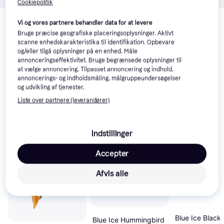
Cookiepolitik
Relaterede produkter
Vi og vores partnere behandler data for at levere
Se vores forslag til andre produkter, der matcher dine 
Bruge præcise geografiske placeringsoplysninger. Aktivt
interesser.
Vis alle
scanne enhedskarakteristika til identifikation. Opbevare
og/eller tilgå oplysninger på en enhed. Måle
annonceringseffektivitet. Bruge begrænsede oplysninger til
at vælge annoncering. Tilpasset annoncering og indhold,
annoncerings- og indholdsmåling, målgruppeundersøgelser
og udvikling af tjenester.
Liste over partnere (leverandører)
Indstillinger
Accepter
Afvis alle
Blue Ice Blackb
Blue Ice Hummingbird